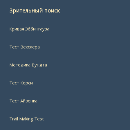
Зрительный поиск
Кривая Эббингауза
Тест Векслера
Методика Вундта
Тест Корси
Тест Айзенка
Trail Making Test