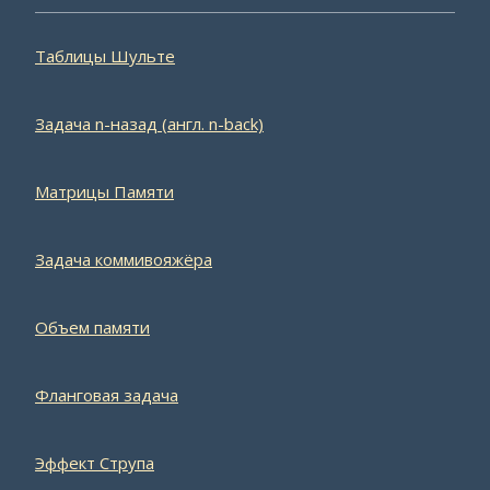
Таблицы Шульте
Задача n-назад (англ. n-back)
Матрицы Памяти
Задача коммивояжёра
Объем памяти
Фланговая задача
Эффект Струпа