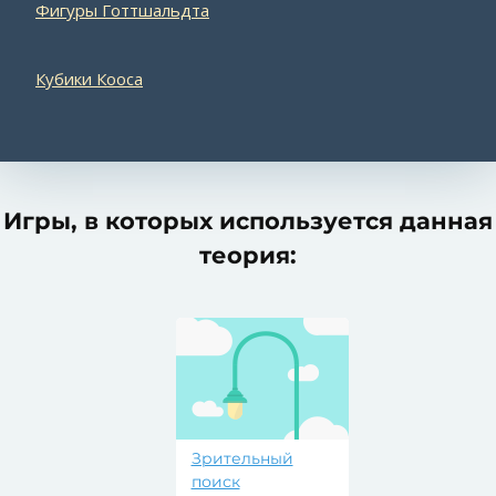
Фигуры Готтшальдта
Кубики Кооса
Игры, в которых используется данная
теория:
Зрительный
поиск