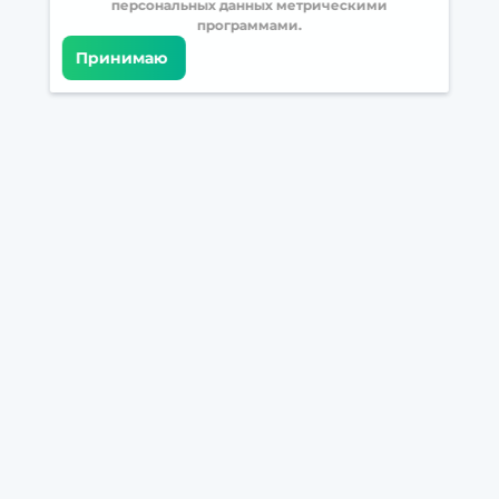
персональных данных метрическими
программами.
Принимаю
Встретимся в соцсетях
Загрузите БрейнАппс на свой телефон