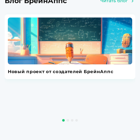
Блог БрейнАппс
Читать блог
Новый проект от создателей БрейнАппс