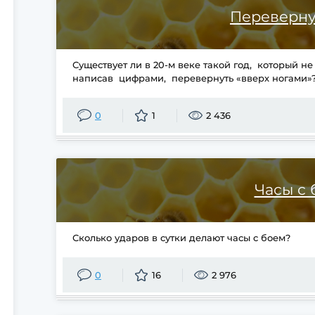
Переверну
Существует ли в 20-м веке такой год, который не
написав цифрами, перевернуть «вверх ногами»
0
1
2 436
Часы с
Сколько ударов в сутки делают часы с боем?
0
16
2 976