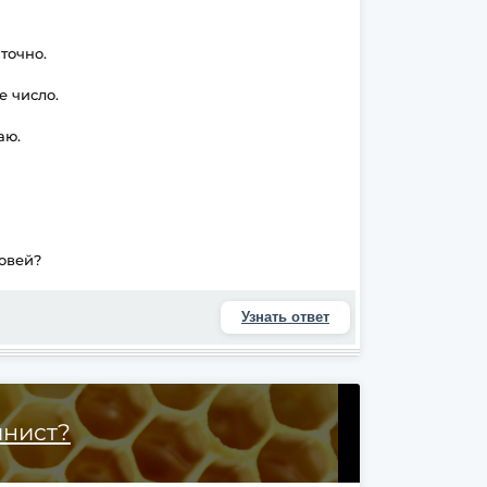
точно.
е число.
аю.
овей?
Узнать ответ
инист?