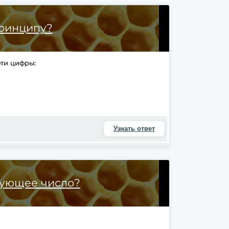
принципу?
ти цифры:
Узнать ответ
дующее число?