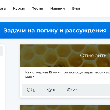
зга
Курсы
Тесты
Навыки
Блог
Задачи на логику и рассуждения
Отмерить 1
Как отмерить 15 мин. при помощи пары песочных 
мин?
0
0
2 315