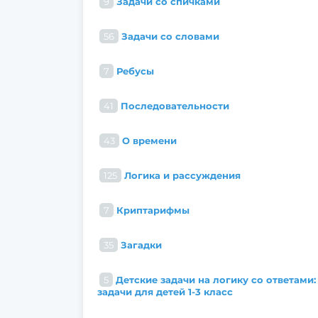
9
Задачи со спичками
56
Задачи со словами
7
Ребусы
41
Последовательности
43
О времени
125
Логика и рассуждения
7
Криптарифмы
35
Загадки
5
Детские задачи на логику со ответами:
задачи для детей 1-3 класс