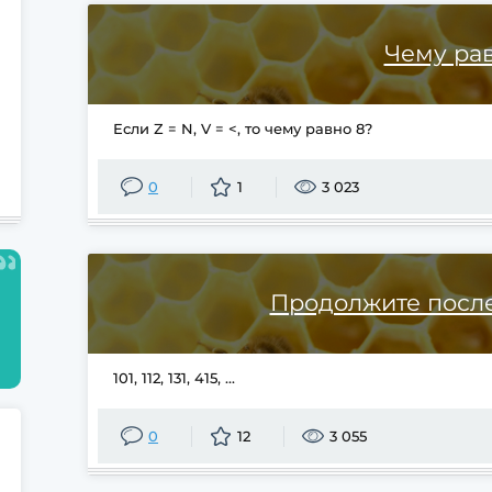
Чему рав
Если Z = N, V = <, то чему равно 8?
0
1
3 023
Продолжите посл
101, 112, 131, 415, ...
0
12
3 055