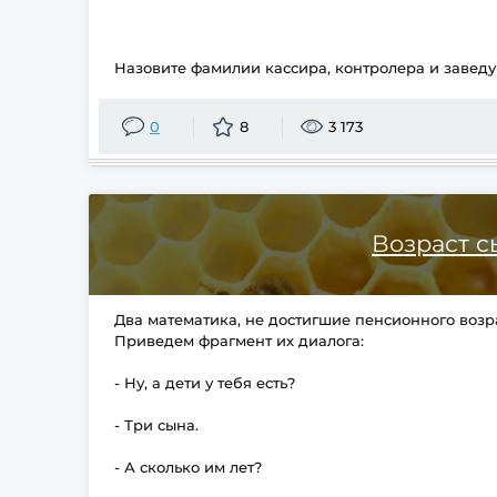
Назовите фамилии кассира, контролера и завед
0
8
3 173
Возраст 
Два математика, не достигшие пенсионного возра
Приведем фрагмент их диалога:
- Ну, а дети у тебя есть?
- Три сына.
- А сколько им лет?