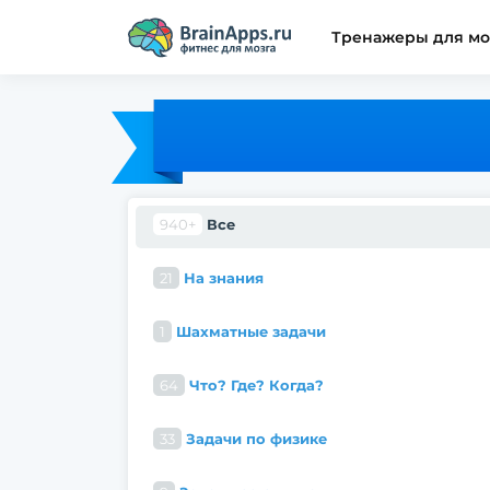
Тренажеры для мо
940+
Все
21
На знания
1
Шахматные задачи
64
Что? Где? Когда?
33
Задачи по физике