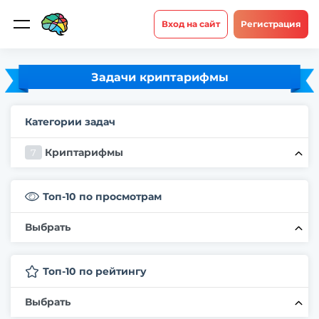
Вход на сайт
Регистрация
Задачи криптарифмы
Категории задач
Криптарифмы
7
940+
Все
Топ-10 по просмотрам
21
На знания
Выбрать
Середина
1
Шахматные задачи
Закономерность букв
Топ-10 по рейтингу
Секретная командировка
64
Что? Где? Когда?
Выбрать
Почему небо голубое?