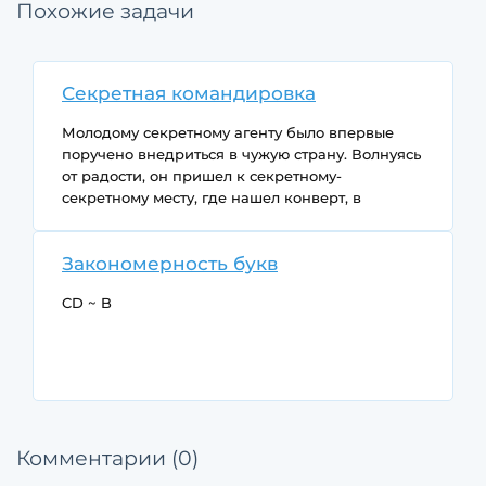
Похожие задачи
Секретная командировка
Молодому секретному агенту было впервые
поручено внедриться в чужую страну. Волнуясь
от радости, он пришел к секретному-
секретному месту, где нашел конверт, в
котором определенным образом должно было
быть указано место его командировки. Но он
Закономерность букв
забыл, что такие конверты оборудованы
системой самоуничтожения – в результате, по
CD ~ B
неосторожности агента ДВЕ ТРЕТИ
содержимого были безвозвратно УТЕРЯНЫ.
Конечно, это был шок для него. Не в состоянии
определить наверняка, куда ему теперь
HDD ~ ?
внедряться, и жутко стыдясь вернуться в штаб,
он решил действовать методом исключения.
Комментарии (0)
Для начала он отправился в МИНСК, откуда
поехал в БУДАПЕШТ, там сел на самолет в