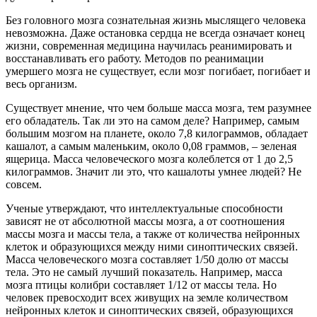
Без головного мозга сознательная жизнь мыслящего человека
невозможна. Даже остановка сердца не всегда означает конец
жизни, современная медицина научилась реанимировать и
восстанавливать его работу. Методов по реанимации
умершего мозга не существует, если мозг погибает, погибает и
весь организм.
Существует мнение, что чем больше масса мозга, тем разумнее
его обладатель. Так ли это на самом деле? Например, самым
большим мозгом на планете, около 7,8 килограммов, обладает
кашалот, а самым маленьким, около 0,08 граммов, – зеленая
ящерица. Масса человеческого мозга колеблется от 1 до 2,5
килограммов. Значит ли это, что кашалоты умнее людей? Не
совсем.
Ученые утверждают, что интеллектуальные способности
зависят не от абсолютной массы мозга, а от соотношения
массы мозга и массы тела, а также от количества нейронных
клеток и образующихся между ними синоптических связей.
Масса человеческого мозга составляет 1/50 долю от массы
тела. Это не самый лучший показатель. Например, масса
мозга птицы колибри составляет 1/12 от массы тела. Но
человек превосходит всех живущих на земле количеством
нейронных клеток и синоптических связей, образующихся