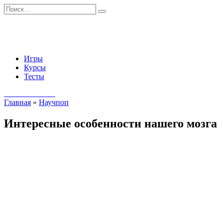
Перейти
Search
к
for:
содержанию
Игры
Курсы
Тесты
Начать занятия
Главная
»
Научпоп
Интересные особенности нашего мозга