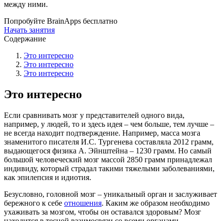
между ними.
Попробуйте BrainApps бесплатно
Начать занятия
Содержание
Это интересно
Это интересно
Это интересно
Это интересно
Если сравнивать мозг у представителей одного вида,
например, у людей, то и здесь идея – чем больше, тем лучше –
не всегда находит подтверждение. Например, масса мозга
знаменитого писателя И.С. Тургенева составляла 2012 грамм,
выдающегося физика А. Эйнштейна – 1230 грамм. Но самый
большой человеческий мозг массой 2850 грамм принадлежал
индивиду, который страдал такими тяжелыми заболеваниями,
как эпилепсия и идиотия.
Безусловно, головной мозг – уникальный орган и заслуживает
бережного к себе
отношения
. Каким же образом необходимо
ухаживать за мозгом, чтобы он оставался здоровым? Мозг
находится в тесной взаимосвязи со всеми органами