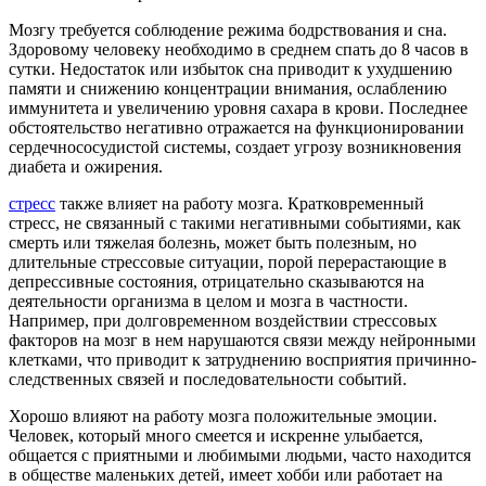
Мозгу требуется соблюдение режима бодрствования и сна.
Здоровому человеку необходимо в среднем спать до 8 часов в
сутки. Недостаток или избыток сна приводит к ухудшению
памяти и снижению концентрации внимания, ослаблению
иммунитета и увеличению уровня сахара в крови. Последнее
обстоятельство негативно отражается на функционировании
сердечнососудистой системы, создает угрозу возникновения
диабета и ожирения.
стресс
также влияет на работу мозга. Кратковременный
стресс, не связанный с такими негативными событиями, как
смерть или тяжелая болезнь, может быть полезным, но
длительные стрессовые ситуации, порой перерастающие в
депрессивные состояния, отрицательно сказываются на
деятельности организма в целом и мозга в частности.
Например, при долговременном воздействии стрессовых
факторов на мозг в нем нарушаются связи между нейронными
клетками, что приводит к затруднению восприятия причинно-
следственных связей и последовательности событий.
Хорошо влияют на работу мозга положительные эмоции.
Человек, который много смеется и искренне улыбается,
общается с приятными и любимыми людьми, часто находится
в обществе маленьких детей, имеет хобби или работает на