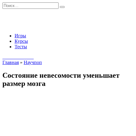
Перейти
Search
к
for:
содержанию
Игры
Курсы
Тесты
Начать занятия
Главная
»
Научпоп
Состояние невесомости уменьшает
размер мозга