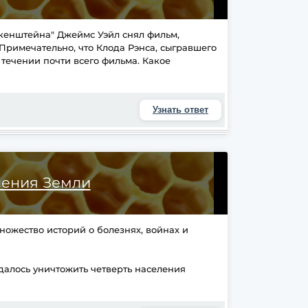
нкенштейна" Джеймс Уэйл снял фильм,
римечательно, что Клода Рэнса, сыгравшего
 течении почти всего фильма. Какое
Узнать ответ
ления Земли
множество историй о болезнях, войнах и
удалось уничтожить четверть населения