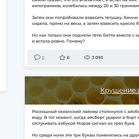
килограммов, колебалась между 20 и 30 граммам
Затем они попробовали взвесить тетушку. Бенни 
сидела, прямо на весы, а затем взвесить кресло б
Но как только они подняли тетю Бетти вместе с к
и встала ровно. Почему?
0
6
3 093
Крушение 
Роскошный океанский лайнер столкнулся с айсбе
воду. В тот момент, когда айсберг ударил в бор
отстукивать азбукой Морзе сигнал из трех букв.
Но среди ночи эти три буквы поменялись на дру