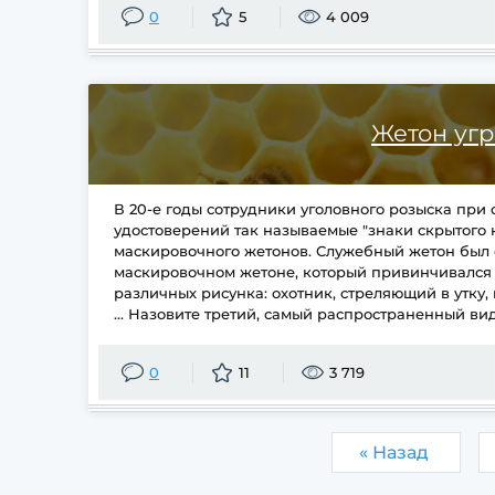
0
5
4 009
Жетон уг
В 20-е годы сотрудники уголовного розыска при
удостоверений так называемые "знаки скрытого 
маскировочного жетонов. Служебный жетон был 
маскировочном жетоне, который привинчивался с
различных рисунка: охотник, стреляющий в утку
... Назовите третий, самый распространенный ви
0
11
3 719
« Назад