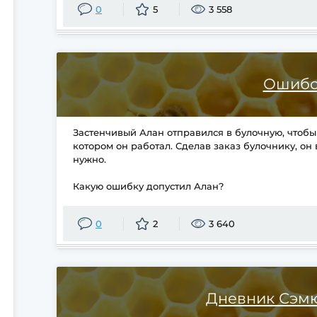
0
5
3 558
Ошибо
Застенчивый Алан отправился в булочную, чтобы 
котором он работал. Сделав заказ булочнику, он 
нужно.
Какую ошибку допустил Алан?
0
2
3 640
Дневник Сэм