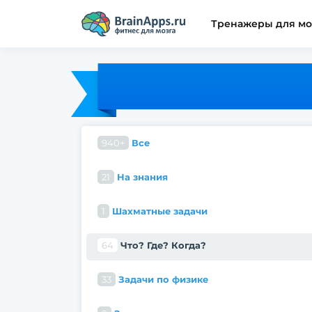
Тренажеры для мо
940+
Все
21
На знания
1
Шахматные задачи
64
Что? Где? Когда?
33
Задачи по физике