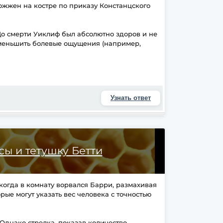
сожжен на костре по приказу Констанцского
 До смерти Уиклиф был абсолютно здоров и не
уменьшить болевые ощущения (например,
Узнать ответ
сы и тетушку Бетти
когда в комнату ворвался Барри, размахивая
рые могут указать вес человека с точностью
. Однако стрелка, показав количество