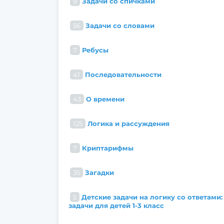
9
Задачи со спичками
56
Задачи со словами
7
Ребусы
41
Последовательности
43
О времени
125
Логика и рассуждения
7
Криптарифмы
35
Загадки
5
Детские задачи на логику со ответами:
задачи для детей 1-3 класс