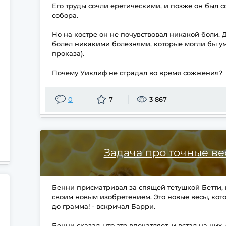
Его труды сочли еретическими, и позже он был 
собора.
Но на костре он не почувствовал никакой боли.
болел никакими болезнями, которые могли бы 
проказа).
Почему Уиклиф не страдал во время сожжения?
0
7
3 867
Задача про точные ве
Бенни присматривал за спящей тетушкой Бетти, 
своим новым изобретением. Это новые весы, кото
до грамма! - вскричал Барри.
Бенни сказал, что это впечатляет, и встал на них