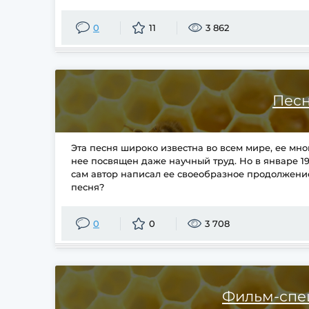
0
11
3 862
Пес
Эта песня широко известна во всем мире, ее м
нее посвящен даже научный труд. Но в январе 19
сам автор написал ее своеобразное продолжение
песня?
0
0
3 708
Фильм-спе