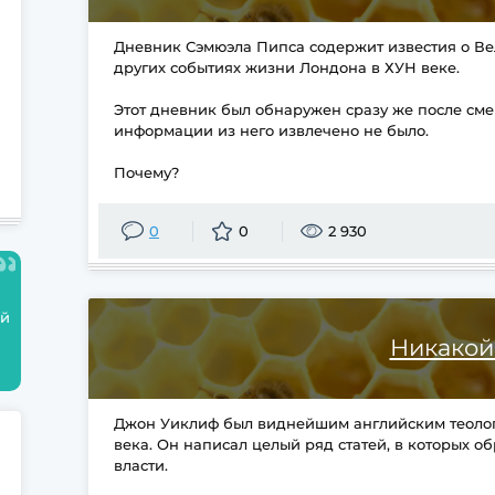
Дневник Сэмюэла Пипса содержит известия о Ве
других событиях жизни Лондона в ХУН веке.
Этот дневник был обнаружен сразу же после сме
информации из него извлечено не было.
Почему?
0
0
2 930
ой
Никакой
Джон Уиклиф был виднейшим английским теолог
века. Он написал целый ряд статей, в которых о
власти.