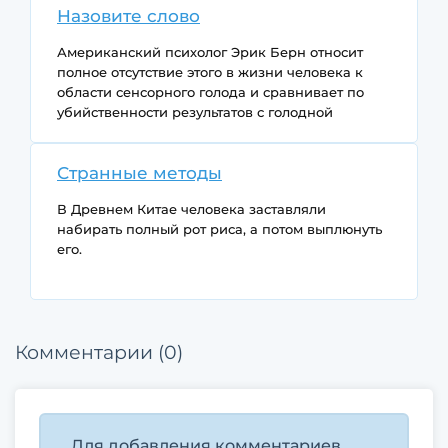
Назовите слово
Американский психолог Эрик Берн относит
полное отсутствие этого в жизни человека к
области сенсорного голода и сравнивает по
убийственности результатов с голодной
смертью. В "Толковом словаре" Даля этому
слову посвящены целых полторы страницы
Странные методы
убористого текста. Что это, если, по мнению
Даля, этим не занимаются только с тем, от чего
В Древнем Китае человека заставляли
умирают?
набирать полный рот риса, а потом выплюнуть
его.
В то же время в арабских странах человека
заставляли лизнуть раскаленный клинок.
Комментарии (0)
Зачем это делали?
Для добавления комментариев