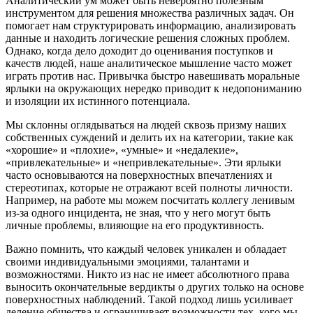
Аналитический ум может быть невероятно полезным
инструментом для решения множества различных задач. Он
помогает нам структурировать информацию, анализировать
данные и находить логические решения сложных проблем.
Однако, когда дело доходит до оценивания поступков и
качеств людей, наше аналитическое мышление часто может
играть против нас. Привычка быстро навешивать моральные
ярлыки на окружающих нередко приводит к недопониманию
и изоляции их истинного потенциала.
Мы склонны оглядываться на людей сквозь призму наших
собственных суждений и делить их на категории, такие как
«хорошие» и «плохие», «умные» и «недалекие»,
«привлекательные» и «непривлекательные». Эти ярлыки
часто основываются на поверхностных впечатлениях и
стереотипах, которые не отражают всей полноты личности.
Например, на работе мы можем посчитать коллегу ленивым
из-за одного инцидента, не зная, что у него могут быть
личные проблемы, влияющие на его продуктивность.
Важно помнить, что каждый человек уникален и обладает
своими индивидуальными эмоциями, талантами и
возможностями. Никто из нас не имеет абсолютного права
выносить окончательные вердикты о других только на основе
поверхностных наблюдений. Такой подход лишь усиливает
деление общества и ограничивает возможности тех, кого мы