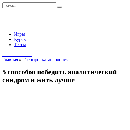
Перейти
Search
к
for:
содержанию
Игры
Курсы
Тесты
Начать занятия
Главная
»
Тренировка мышления
5 способов победить аналитический
синдром и жить лучше