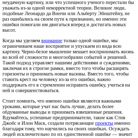
неудачную картину, или что успешного ученого перестали бы
уважать из-за одной некорректной теории. Великие люди,
подобные Леонардо да Винчи или Альберту Эйнштейну, не
раз ошибались на своем пути к признанию, но именно эти
ошибки помогали им двигаться вперед и достигать новых
высот.
Когда мы уделяем
внимание
только одной ошибке, мы
ограничиваем наше восприятие и упускаем из вида всю
картину. Черно-белое мышление мешает воспринимать жизнь
во всей её сложности и многообразии событий и решений.
Такой подход управляет нашими действиями и суждениями,
заключая их в строгие рамки, вместо того чтобы расширять
горизонты и принимать новые вызовы. Вместо того, чтобы
ставить крест на человеку из-за его ошибки, важно
поддержать его в стремлении исправить ошибку, учиться на
ней и совершенствоваться.
Стоит помнить, что именно ошибки являются важными
уроками, которые учат нас быть лучше, делать более
обдуманные выводы и принимать взвешенные решения.
Вдумайтесь, успешные предприниматели, такие как Стив
Джобс и Илон Маск, создали потрясающие
проекты
именно
благодаря тому, что научились на своих ошибках. Осуждать
людей исключительно по их единственной ошибке — значит