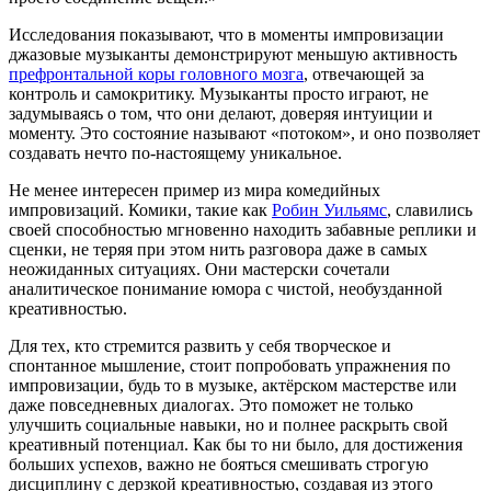
Исследования показывают, что в моменты импровизации
джазовые музыканты демонстрируют меньшую активность
префронтальной коры головного мозга
, отвечающей за
контроль и самокритику. Музыканты просто играют, не
задумываясь о том, что они делают, доверяя интуиции и
моменту. Это состояние называют «потоком», и оно позволяет
создавать нечто по-настоящему уникальное.
Не менее интересен пример из мира комедийных
импровизаций. Комики, такие как
Робин Уильямс
, славились
своей способностью мгновенно находить забавные реплики и
сценки, не теряя при этом нить разговора даже в самых
неожиданных ситуациях. Они мастерски сочетали
аналитическое понимание юмора с чистой, необузданной
креативностью.
Для тех, кто стремится развить у себя творческое и
спонтанное мышление, стоит попробовать упражнения по
импровизации, будь то в музыке, актёрском мастерстве или
даже повседневных диалогах. Это поможет не только
улучшить социальные навыки, но и полнее раскрыть свой
креативный потенциал. Как бы то ни было, для достижения
больших успехов, важно не бояться смешивать строгую
дисциплину с дерзкой креативностью, создавая из этого