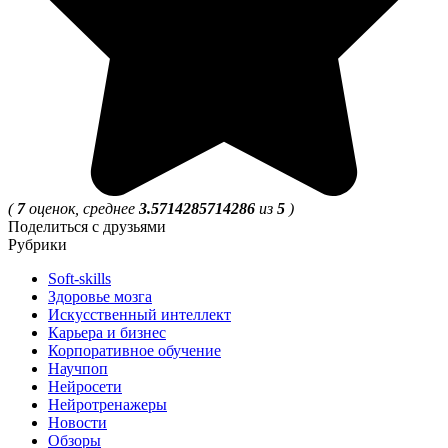
(
7
оценок, среднее
3.5714285714286
из
5
)
Поделиться с друзьями
Рубрики
Soft-skills
Здоровье мозга
Искусственный интеллект
Карьера и бизнес
Корпоративное обучение
Научпоп
Нейросети
Нейротренажеры
Новости
Обзоры