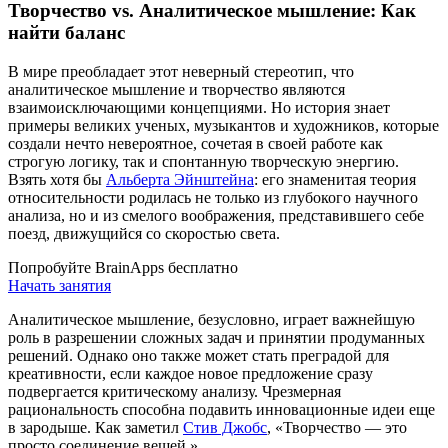
Творчество vs. Аналитическое мышление: Как
найти баланс
В мире преобладает этот неверный стереотип, что
аналитическое мышление и творчество являются
взаимоисключающими концепциями. Но история знает
примеры великих ученых, музыкантов и художников, которые
создали нечто невероятное, сочетая в своей работе как
строгую логику, так и спонтанную творческую энергию.
Взять хотя бы
Альберта Эйнштейна
: его знаменитая теория
относительности родилась не только из глубокого научного
анализа, но и из смелого воображения, представившего себе
поезд, движущийся со скоростью света.
Попробуйте BrainApps бесплатно
Начать занятия
Аналитическое мышление, безусловно, играет важнейшую
роль в разрешении сложных задач и принятии продуманных
решений. Однако оно также может стать преградой для
креативности, если каждое новое предложение сразу
подвергается критическому анализу. Чрезмерная
рациональность способна подавить инновационные идеи еще
в зародыше. Как заметил
Стив Джобс
, «Творчество — это
просто соединение вещей.»