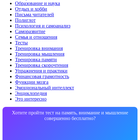
Образование и наука
Отдых и хобби
Письма читателей
Полиглот
Психология и самоанализ
Саморазвитие
Семья и отношения
Тесты
Тренировка внимания
Тренировка мышления
Тренировка памяти
Тренировка скорочтения
Упражнения и практики
Финансовая грамотность
Функции мозга
Эмоциональный интеллект
Энциклопедия
Это интересно
Хотите пройти тест на память, внимание и мышление
совершенно бесплатно?