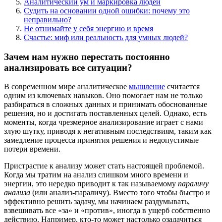
Аналитический ум и маркировка людей
Судить на основании одной ошибки: почему это
неправильно?
Не отнимайте у себя энергию и время
Счастье: миф или реальность для умных людей?
Зачем нам нужно перестать постоянно
анализировать все ситуации?
В современном мире аналитическое
мышление
считается
одним из ключевых навыков. Оно помогает нам не только
разбираться в сложных данных и принимать обоснованные
решения, но и достигать поставленных целей. Однако, есть
моменты, когда чрезмерное анализирование играет с нами
злую шутку, приводя к негативным последствиям, таким как
замедление процесса принятия решения и недопустимые
потери времени.
Пристрастие к анализу может стать настоящей проблемой.
Когда мы тратим на анализ слишком много времени и
энергии, это нередко приводит к так называемому
параличу
анализа
(или анализ-параличу). Вместо того чтобы быстро и
эффективно решить задачу, мы начинаем раздумывать,
взвешивать все «за» и «против», иногда в ущерб собственно
действию. Например, кто-то может настолько озадачиться