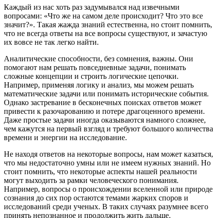
Каждый из нас хоть раз задумывался над извечными
вопросами: «Что же на самом деле происходит? Что это все
значит?». Такая жажда знаний естественна, но стоит помнить,
что не всегда ответы на все вопросы существуют, и зачастую
их вовсе не так легко найти.
Аналитические способности, без сомнения, важны. Они
помогают нам решать повседневные задачи, понимать
сложные концепции и строить логические цепочки.
Например, применяя логику и анализ, мы можем решать
математические задачи или понимать исторические события.
Однако застревание в бесконечных поисках ответов может
привести к разочарованию и потере драгоценного времени.
Даже простые задачи иногда оказываются намного сложнее,
чем кажутся на первый взгляд и требуют большого количества
времени и энергии на исследование.
Не находя ответов на некоторые вопросы, нам может казаться,
что мы недостаточно умны или не имеем нужных знаний. Но
стоит помнить, что некоторые аспекты нашей реальности
могут выходить за рамки человеческого понимания.
Например, вопросы о происхождении вселенной или природе
сознания до сих пор остаются темами жарких споров и
исследований среди ученых. В таких случаях разумнее всего
принять непознанное и продолжить жить дальше.