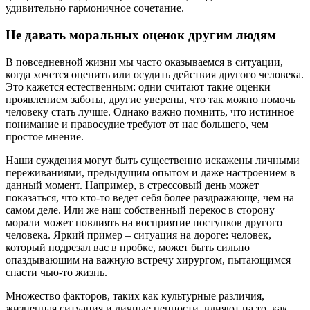
удивительно гармоничное сочетание.
Не давать моральных оценок другим людям
В повседневной жизни мы часто оказываемся в ситуации,
когда хочется оценить или осудить действия другого человека.
Это кажется естественным: одни считают такие оценки
проявлением заботы, другие уверены, что так можно помочь
человеку стать лучше. Однако важно помнить, что истинное
понимание и правосудие требуют от нас большего, чем
простое мнение.
Наши суждения могут быть существенно искажены личными
переживаниями, предыдущим опытом и даже настроением в
данный момент. Например, в стрессовый день может
показаться, что кто-то ведет себя более раздражающе, чем на
самом деле. Или же наш собственный перекос в сторону
морали может повлиять на восприятие поступков другого
человека. Яркий пример – ситуация на дороге: человек,
который подрезал вас в пробке, может быть сильно
опаздывающим на важную встречу хирургом, пытающимся
спасти чью-то жизнь.
Множество факторов, таких как культурные различия,
жизненная ситуация и личные ценности, влияют на то, как