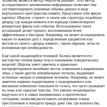
Холмсом, является метод «чертогов разума». Этот метод
ассоциативного запоминания информации позволяет ему
систематизировать огромные объемы данных в виде
виртуального пространства памяти. Представьте себе яркую
картину: Шерлок «строит» в своем уме структуру, подобную
дворцу, где каждая комната или коридор символизируют
конкретные факты или события. Использование таких
ассоциаций делает процесс воспоминания более
эффективным и быстрым. Например, он может ассоциировать
какую-то важную дату с определенным предметом или
местом из своего «дворца памяти», таким образом, легко ее
вспоминая при необходимости.
Еще одной выдающейся техникой Холмса является его
мастерство чтения языка тела и понимание поведенческих
моделей. Шерлок умеет замечать и правильно
интерпретировать малейшие жесты, изменения в выражениях
лица, а также другие невербальные сигналы, выдающие
истинные эмоции и намерения человека. Например, он может
заметить нервное подергивание у подозреваемого или
внезапное изменение тональности голоса, что часто указывает
на ложь или скрытые чувства. Это умение неоднократно
выручало его в самых напряженных и критических
ситуациях, позволяя распутывать хитроумные планы
преступников и находить правду даже там, где казалось бы,