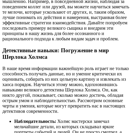
мышлению. Например, в повседневной жизни, наблюдая за
поведением коллег или друзей, вы можете научиться замечать
те мелочи, которые ускользают от других, и, таким образом,
лучше понимать их действия и намерения, выстраивая более
эффективные стратегии взаимодействия. Давайте попробуем
последовать примеру великого сыщика и внедрим эти
принципы в нашу жизнь для более осознанного и
рационального подхода к любым видам задач и проблем.
Детективные навыки: Погружение в мир
Шерлока Холмса
В наше время информации важнейшую роль играет не только
способность получать данные, но и умение критически их
оценивать, собирать из них цельную картину и извлекать из
хаоса порядок. Научиться этому можно, вдохновившись
навыками великого детектива Шерлока Холмса. Он, как
никто другой, показывает, сколько можно достичь, обладая
острым умом и наблюдательностью. Рассмотрим основные
черты и умения, которые могут превратить нас в настоящих
детективов современности.
Наблюдательность:
Холмс мастерски замечал
мельчайшие детали, из которых складывал яркие
портреты событий и людей. Он не просто смотрел, а