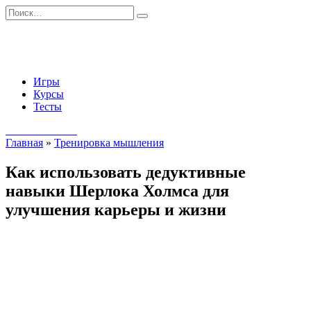
Перейти
Search
к
for:
содержанию
Игры
Курсы
Тесты
Начать занятия
Главная
»
Тренировка мышления
Как использовать дедуктивные
навыки Шерлока Холмса для
улучшения карьеры и жизни