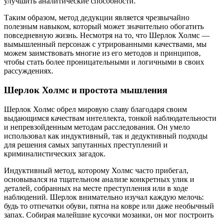
улучшить аналитические способности.
Таким образом, метод дедукции является чрезвычайно
полезным навыком, который может значительно обогатить
повседневную жизнь. Несмотря на то, что Шерлок Холмс —
вымышленный персонаж с утрированными качествами, мы
можем заимствовать многие из его методов и принципов,
чтобы стать более проницательными и логичными в своих
рассуждениях.
Шерлок Холмс и простота мышления
Шерлок Холмс обрел мировую славу благодаря своим
выдающимся качествам интеллекта, тонкой наблюдательности
и непревзойденным методам расследования. Он умело
использовал как индуктивный, так и дедуктивный подходы
для решения самых запутанных преступлений и
криминалистических загадок.
Индуктивный метод, которому Холмс часто прибегал,
основывался на тщательном анализе конкретных улик и
деталей, собранных на месте преступления или в ходе
наблюдений. Шерлок внимательно изучал каждую мелочь:
будь то отпечатки обуви, пятна на ковре или даже необычный
запах. Собирая малейшие кусочки мозаики, он мог построить