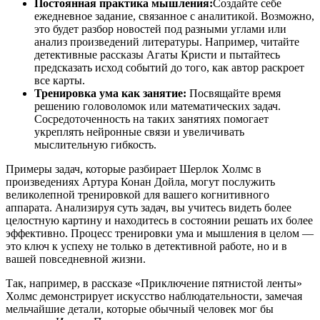
Постоянная практика мышления:
Создайте себе
ежедневное задание, связанное с аналитикой. Возможно,
это будет разбор новостей под разными углами или
анализ произведений литературы. Например, читайте
детективные рассказы Агаты Кристи и пытайтесь
предсказать исход событий до того, как автор раскроет
все карты.
Тренировка ума как занятие:
Посвящайте время
решению головоломок или математических задач.
Сосредоточенность на таких занятиях помогает
укреплять нейронные связи и увеличивать
мыслительную гибкость.
Примеры задач, которые разбирает Шерлок Холмс в
произведениях Артура Конан Дойла, могут послужить
великолепной тренировкой для вашего когнитивного
аппарата. Анализируя суть задач, вы учитесь видеть более
целостную картину и находитесь в состоянии решать их более
эффективно. Процесс тренировки ума и мышления в целом —
это ключ к успеху не только в детективной работе, но и в
вашей повседневной жизни.
Так, например, в рассказе «Приключение пятнистой ленты»
Холмс демонстрирует искусство наблюдательности, замечая
мельчайшие детали, которые обычный человек мог бы