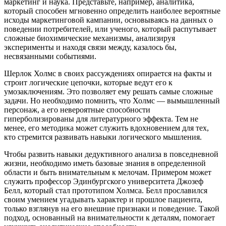
маркетинг и наука. Представьте, например, аналитика,
который способен мгновенно определить наиболее вероятные
исходы маркетинговой кампании, основываясь на данных о
поведении потребителей, или ученого, который распутывает
сложные биохимические механизмы, анализируя
эксперименты и находя связи между, казалось бы,
несвязанными событиями.
Шерлок Холмс в своих рассуждениях опирается на факты и
строит логические цепочки, которые ведут его к
умозаключениям. Это позволяет ему решать самые сложные
задачи. Но необходимо помнить, что Холмс — вымышленный
персонаж, а его невероятные способности
гиперболизированы для литературного эффекта. Тем не
менее, его методика может служить вдохновением для тех,
кто стремится развивать навыки логического мышления.
Чтобы развить навыки дедуктивного анализа в повседневной
жизни, необходимо иметь базовые знания в определенной
области и быть внимательным к мелочам. Примером может
служить профессор Эдинбургского университета Джозеф
Белл, который стал прототипом Холмса. Белл прославился
своим умением угадывать характер и прошлое пациента,
только взглянув на его внешние признаки и поведение. Такой
подход, основанный на внимательности к деталям, помогает