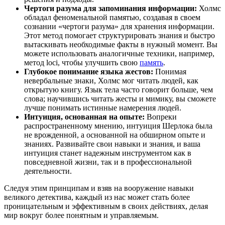
Чертоги разума для запоминания информации:
Холмс
обладал феноменальной памятью, создавая в своем
сознании «чертоги разума» для хранения информации.
Этот метод помогает структурировать знания и быстро
вытаскивать необходимые факты в нужный момент. Вы
можете использовать аналогичные техники, например,
метод loci, чтобы улучшить свою
память
.
Глубокое понимание языка жестов:
Понимая
невербальные знаки, Холмс мог читать людей, как
открытую книгу. Язык тела часто говорит больше, чем
слова; научившись читать жесты и мимику, вы сможете
лучше понимать истинные намерения людей.
Интуиция, основанная на опыте:
Вопреки
распространенному мнению, интуиция Шерлока была
не врожденной, а основанной на обширном опыте и
знаниях. Развивайте свои навыки и знания, и ваша
интуиция станет надежным инструментом как в
повседневной жизни, так и в профессиональной
деятельности.
Следуя этим принципам и взяв на вооружение навыки
великого детектива, каждый из нас может стать более
проницательным и эффективным в своих действиях, делая
мир вокруг более понятным и управляемым.