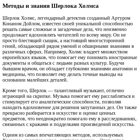
Методы и знания Шерлока Холмса
Шерлок Холмс, легендарный детектив созданный Артуром
Конаном Дойлом, известен своей уникальной способностью
решать самые сложные и загадочные дела, что неизменно
продолжает вдохновлять читателей по всему миру. Он не
просто блестящий сыщик, а настоящий многосторонний
гений, обладающий рядом умений и обширными знаниями в
различных сферах. Например, Холмс владеет множеством
европейских языков, что помогает ему понимать иностранные
документы и общаться с людьми разных культур. Будучи
бывшим врачом, он обладает глубокими знаниями анатомии и
медицины, что позволяет ему делать точные выводы на
основании малейших деталей.
Кроме того, Шерлок — талантливый музыкант, отлично
играющий на скрипке. Музыка помогает ему расслабляться и
стимулирует его аналитические способности, позволяя
находить вдохновение для решения запутанных дел. Он также
прекрасно разбирается в искусстве и оценке ценных
предметов, что неоднократно помогало ему в расследованиях,
связанных с кражами и подделками произведений искусства.
Одним из самых впечатляющих методов, используемых