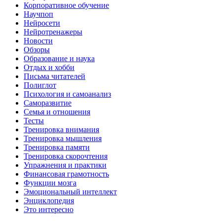
Корпоративное обучение
Научпоп
Нейросети
Нейротренажеры
Новости
Обзоры
Образование и наука
Отдых и хобби
Письма читателей
Полиглот
Психология и самоанализ
Саморазвитие
Семья и отношения
Тесты
Тренировка внимания
Тренировка мышления
Тренировка памяти
Тренировка скорочтения
Упражнения и практики
Финансовая грамотность
Функции мозга
Эмоциональный интеллект
Энциклопедия
Это интересно