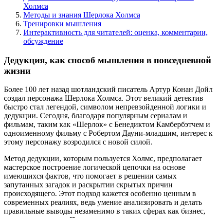
Холмса
Методы и знания Шерлока Холмса
Тренировки мышления
Интерактивность для читателей: оценка, комментарии,
обсуждение
Дедукция, как способ мышления в повседневной
жизни
Более 100 лет назад шотландский писатель Артур Конан Дойл
создал персонажа Шерлока Холмса. Этот великий детектив
быстро стал легендой, символом непревзойденной логики и
дедукции. Сегодня, благодаря популярным сериалам и
фильмам, таким как «Шерлок» с Бенедиктом Камбербэтчем и
одноименному фильму с Робертом Дауни-младшим, интерес к
этому персонажу возродился с новой силой.
Метод дедукции, которым пользуется Холмс, предполагает
мастерское построение логической цепочки на основе
имеющихся фактов, что помогает в решении самых
запутанных загадок и раскрытии скрытых причин
происходящего. Этот подход кажется особенно ценным в
современных реалиях, ведь умение анализировать и делать
правильные выводы незаменимо в таких сферах как бизнес,