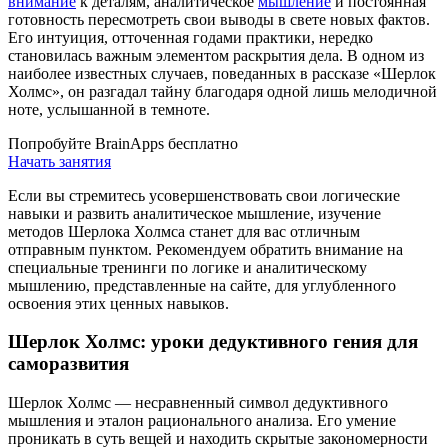
внимание
к деталям, аналитическое
мышление
и постоянная
готовность пересмотреть свои выводы в свете новых фактов.
Его интуиция, отточенная годами практики, нередко
становилась важным элементом раскрытия дела. В одном из
наиболее известных случаев, поведанных в рассказе «Шерлок
Холмс», он разгадал тайну благодаря одной лишь мелодичной
ноте, услышанной в темноте.
Попробуйте BrainApps бесплатно
Начать занятия
Если вы стремитесь усовершенствовать свои логические
навыки и развить аналитическое мышление, изучение
методов Шерлока Холмса станет для вас отличным
отправным пунктом. Рекомендуем обратить внимание на
специальные тренинги по логике и аналитическому
мышлению, представленные на сайте, для углубленного
освоения этих ценных навыков.
Шерлок Холмс: уроки дедуктивного гения для
саморазвития
Шерлок Холмс — несравненный символ дедуктивного
мышления и эталон рационального анализа. Его умение
проникать в суть вещей и находить скрытые закономерности