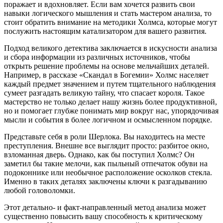
поражает и вдохновляет. Если вам хочется развить свои
навыки логического мышления и стать мастером анализа, то
стоит обратить внимание на методики Холмса, которые могут
послужить настоящим катализатором для вашего развития.
Подход великого детектива заключается в искусности анализа
и сбора информации из различных источников, чтобы
открыть решение проблемы на основе мельчайших деталей.
Например, в рассказе «Скандал в Богемии» Холмс населяет
каждый предмет значением и путем тщательного наблюдения
сумеет разгадать великую тайну, что спасает короля. Такое
мастерство не только делает нашу жизнь более продуктивной,
но и помогает глубже понимать мир вокруг нас, упорядочивая
мысли и события в более логичном и осмысленном порядке.
Представьте себя в роли Шерлока. Вы находитесь на месте
преступления. Внешне все выглядит просто: разбитое окно,
взломанная дверь. Однако, как бы поступил Холмс? Он
заметил бы такие мелочи, как пыльный отпечаток обуви на
подоконнике или необычное расположение осколков стекла.
Именно в таких деталях заключены ключи к разгадыванию
любой головоломки.
Этот детально- и факт-направленный метод анализа может
существенно повысить вашу способность к критическому