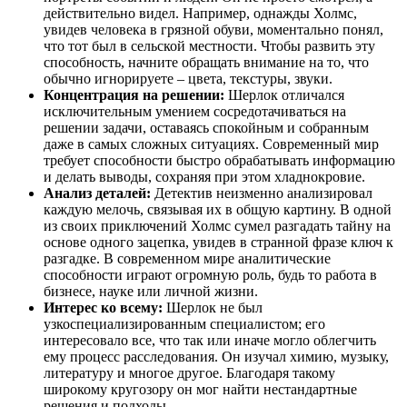
действительно видел. Например, однажды Холмс,
увидев человека в грязной обуви, моментально понял,
что тот был в сельской местности. Чтобы развить эту
способность, начните обращать внимание на то, что
обычно игнорируете – цвета, текстуры, звуки.
Концентрация на решении:
Шерлок отличался
исключительным умением сосредотачиваться на
решении задачи, оставаясь спокойным и собранным
даже в самых сложных ситуациях. Современный мир
требует способности быстро обрабатывать информацию
и делать выводы, сохраняя при этом хладнокровие.
Анализ деталей:
Детектив неизменно анализировал
каждую мелочь, связывая их в общую картину. В одной
из своих приключений Холмс сумел разгадать тайну на
основе одного зацепка, увидев в странной фразе ключ к
разгадке. В современном мире аналитические
способности играют огромную роль, будь то работа в
бизнесе, науке или личной жизни.
Интерес ко всему:
Шерлок не был
узкоспециализированным специалистом; его
интересовало все, что так или иначе могло облегчить
ему процесс расследования. Он изучал химию, музыку,
литературу и многое другое. Благодаря такому
широкому кругозору он мог найти нестандартные
решения и подходы.