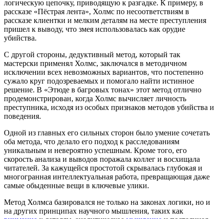
логическую цепочку, приводящую к разгадке. К примеру, в
рассказе «Пёстрая лента», Холмс по несоответствиям в
рассказе клиентки и мелким деталям на месте преступления
пришел к выводу, что змея использовалась как орудие
убийства.
С другой стороны, дедуктивный метод, который так
мастерски применял Холмс, заключался в методичном
исключении всех невозможных вариантов, что постепенно
сужало круг подозреваемых и помогало найти истинное
решение. В «Этюде в багровых тонах» этот метод отлично
продемонстрирован, когда Холмс вычисляет личность
преступника, исходя из особых признаков методов убийства и
поведения.
Одной из главных его сильных сторон было умение сочетать
оба метода, что делало его подход к расследованиям
уникальным и невероятно успешным. Кроме того, его
скорость анализа и выводов поражала коллег и восхищала
читателей. За кажущейся простотой скрывалась глубокая и
многогранная интеллектуальная работа, превращающая даже
самые обыденные вещи в ключевые улики.
Метод Холмса базировался не только на законах логики, но и
на других принципах научного мышления, таких как