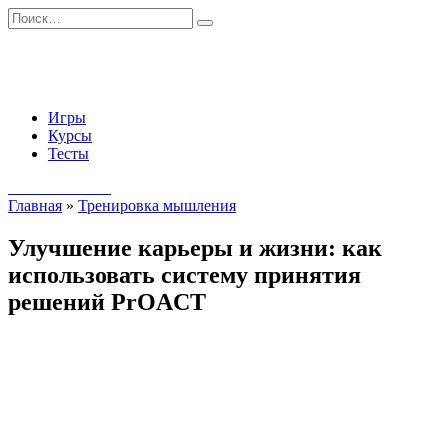
Перейти
Search
к
for:
содержанию
Игры
Курсы
Тесты
Начать занятия
Главная
»
Тренировка мышления
Улучшение карьеры и жизни: как
использовать систему принятия
решений PrOACT