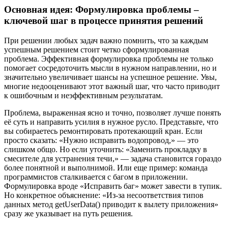
Основная идея: Формулировка проблемы –
ключевой шаг в процессе принятия решений
При решении любых задач важно помнить, что за каждым
успешным решением стоит четко сформулированная
проблема. Эффективная формулировка проблемы не только
помогает сосредоточить мысли в нужном направлении, но и
значительно увеличивает шансы на успешное решение. Увы,
многие недооценивают этот важный шаг, что часто приводит
к ошибочным и неэффективным результатам.
Проблема, выраженная ясно и точно, позволяет лучше понять
её суть и направить усилия в нужное русло. Представьте, что
вы собираетесь ремонтировать протекающий кран. Если
просто сказать: «Нужно исправить водопровод,» — это
слишком общо. Но если уточнить: «Заменить прокладку в
смесителе для устранения течи,» — задача становится гораздо
более понятной и выполнимой. Или еще пример: команда
программистов сталкивается с багом в приложении.
Формулировка вроде «Исправить баг» может завести в тупик.
Но конкретное объяснение: «Из-за несоответствия типов
данных метод getUserData() приводит к вылету приложения»
сразу же указывает на путь решения.