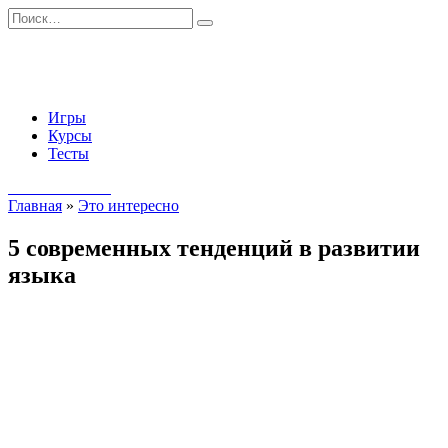
Перейти
Search
к
for:
содержанию
Игры
Курсы
Тесты
Начать занятия
Главная
»
Это интересно
5 современных тенденций в развитии
языка