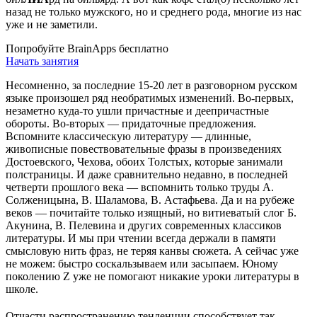
назад не только мужского, но и среднего рода, многие из нас
уже и не заметили.
Попробуйте BrainApps бесплатно
Начать занятия
Несомненно, за последние 15-20 лет в разговорном русском
языке произошел ряд необратимых изменений. Во-первых,
незаметно куда-то ушли причастные и деепричастные
обороты. Во-вторых — придаточные предложения.
Вспомните классическую литературу — длинные,
живописные повествовательные фразы в произведениях
Достоевского, Чехова, обоих Толстых, которые занимали
полстраницы. И даже сравнительно недавно, в последней
четверти прошлого века — вспомнить только труды А.
Солженицына, В. Шаламова, В. Астафьева. Да и на рубеже
веков — почитайте только изящный, но витиеватый слог Б.
Акунина, В. Пелевина и других современных классиков
литературы. И мы при чтении всегда держали в памяти
смысловую нить фраз, не теряя канвы сюжета. А сейчас уже
не можем: быстро соскальзываем или засыпаем. Юному
поколению Z уже не помогают никакие уроки литературы в
школе.
Отчасти распространению тенденции способствует так