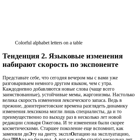
Colorful alphabet letters on a table
Тенденция 2. Языковые изменения
набирают скорость по экспоненте
Представьте себе, что сегодня вечером мы с вами уже
разговариваем немного другим языком, чем с утра.
Каждодневно добавляются новые слова (чаще всего
заимствованные), устойчивые мемы, жаргонизмы. Настолько
велика скорость изменения лексического запаса. Ведь в
прежние, доинтернетовские времена разглядеть динамику
изменения лексикона могли лишь специалисты, да и то
преимущественно по выходу раз в несколько лет новой
редакции словаря Ожегова. И те изменения были скорее
косметическими. Старшее поколение еще вспомнит, как
заменяли ди
Э
ту на диету, экспл
О
атацию на эксплуатацию,
бил
ЛИА
рд на бильярд. А вот как кофе стал(о) несколько лет