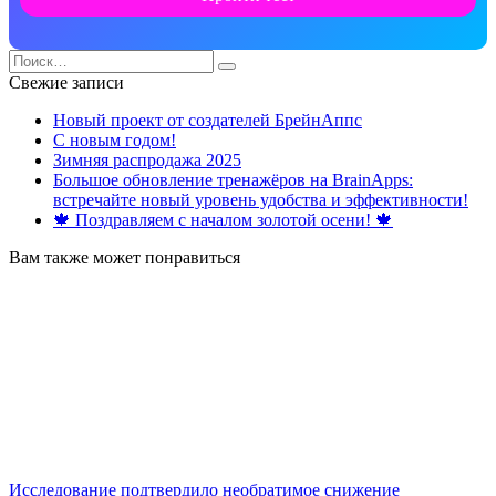
Search
for:
Свежие записи
Новый проект от создателей БрейнАппс
С новым годом!
Зимняя распродажа 2025
Большое обновление тренажёров на BrainApps:
встречайте новый уровень удобства и эффективности!
🍁 Поздравляем с началом золотой осени! 🍁
Вам также может понравиться
Исследование подтвердило необратимое снижение