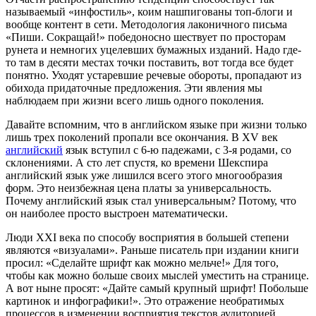
называемый «инфостиль», коим нашпигованы топ-блоги и
вообще контент в сети. Методология лаконичного письма
«Пиши. Сокращай!» победоносно шествует по просторам
рунета и немногих уцелевших бумажных изданий. Надо где-
то там в десяти местах точки поставить, вот тогда все будет
понятно. Уходят устаревшие речевые обороты, пропадают из
обихода придаточные предложения. Эти явления мы
наблюдаем при жизни всего лишь одного поколения.
Давайте вспомним, что в английском языке при жизни только
лишь трех поколений пропали все окончания. В XV век
английский
язык вступил с 6-ю падежами, с 3-я родами, со
склонениями. А сто лет спустя, ко времени Шекспира
английский язык уже лишился всего этого многообразия
форм. Это неизбежная цена платы за универсальность.
Почему английский язык стал универсальным? Потому, что
он наиболее просто выстроен математически.
Люди XXI века по способу восприятия в большей степени
являются «визуалами». Раньше писатель при издании книги
просил: «Сделайте шрифт как можно мельче!» Для того,
чтобы как можно больше своих мыслей уместить на странице.
А вот ныне просят: «Дайте самый крупный шрифт! Побольше
картинок и инфографики!». Это отражение необратимых
процессов в изменении восприятия текстов аудиторией.