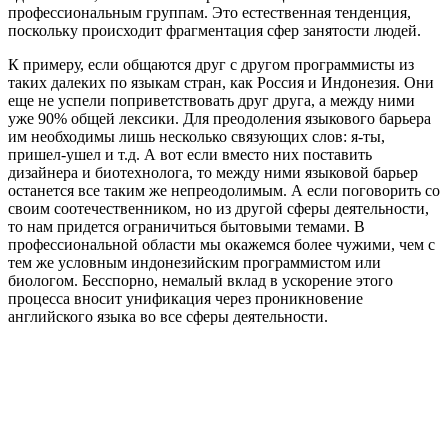
профессиональным группам. Это естественная тенденция,
поскольку происходит фрагментация сфер занятости людей.
К примеру, если общаются друг с другом программисты из
таких далеких по языкам стран, как Россия и Индонезия. Они
еще не успели поприветствовать друг друга, а между ними
уже 90% общей лексики. Для преодоления языкового барьера
им необходимы лишь несколько связующих слов: я-ты,
пришел-ушел и т.д. А вот если вместо них поставить
дизайнера и биотехнолога, то между ними языковой барьер
останется все таким же непреодолимым. А если поговорить со
своим соотечественником, но из другой сферы деятельности,
то нам придется ограничиться бытовыми темами. В
профессиональной области мы окажемся более чужими, чем с
тем же условным индонезийским программистом или
биологом. Бесспорно, немалый вклад в ускорение этого
процесса вносит унификация через проникновение
английского языка во все сферы деятельности.