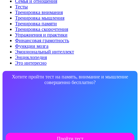
Семья и отношения
Тесты
Тренировка внимания
Тренировка мышления
Тренировка памяти
Тренировка скорочтения
Упражнения и практики
Финансовая грамотность
Функции мозга
Эмоциональный интеллект
Энциклопедия
Это интересно
Хотите пройти тест на память, внимание и мышление
совершенно бесплатно?
Пройти тест