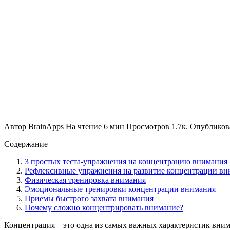
Автор
BrainApps
На чтение
6 мин
Просмотров
1.7к.
Опубликов
Содержание
3 простых теста-упражнения на концентрацию внимания
Рефлексивные упражнения на развитие концентрации вн
Физическая тренировка внимания
Эмоциональные тренировки концентрации внимания
Приемы быстрого захвата внимания
Почему сложно концентрировать внимание?
Концентрация – это одна из самых важных характеристик вним