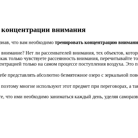
е концентрации внимания
знав, что вам необходимо
тренировать концентрацию вниман
но внимание? Нет ли рассеивателей внимания, тех объектов, кот
а как только чувствуете рассеянность внимания, перечитывайте т
ентрацией только на самом процессе поступления воздуха. Это 
себе представлять абсолютно безмятежное озеро с зеркальной по
поэтому многие используют этот предмет при переговорах, а та
йте, что ими необходимо заниматься каждый день, уделяя самора