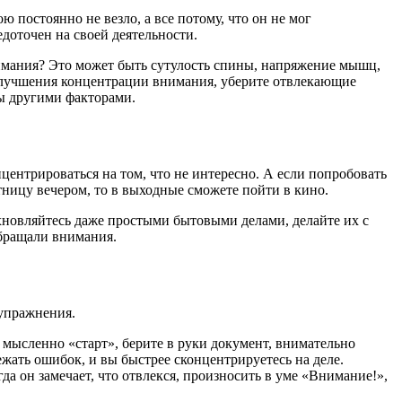
постоянно не везло, а все потому, что он не мог
доточен на своей деятельности.
нимания? Это может быть сутулость спины, напряжение мышц,
улучшения концентрации внимания, уберите отвлекающие
ны другими факторами.
центрироваться на том, что не интересно. А если попробовать
тницу вечером, то в выходные сможете пойти в кино.
хновляйтесь даже простыми бытовыми делами, делайте их с
обращали внимания.
 упражнения.
 мысленно «старт», берите в руки документ, внимательно
ежать ошибок, и вы быстрее сконцентрируетесь на деле.
а он замечает, что отвлекся, произносить в уме «Внимание!»,