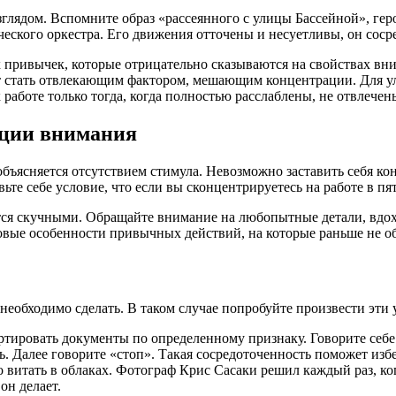
ядом. Вспомните образ «рассеянного с улицы Бассейной», герою 
ческого оркестра. Его движения отточены и несуетливы, он сосре
х привычек, которые отрицательно сказываются на свойствах в
ет стать отвлекающим фактором, мешающим концентрации. Для 
 работе только тогда, когда полностью расслаблены, не отвлече
ции внимания
ъясняется отсутствием стимула. Невозможно заставить себя кон
те себе условие, что если вы сконцентрируетесь на работе в пя
утся скучными. Обращайте внимание на любопытные детали, вдо
новые особенности привычных действий, на которые раньше не 
 необходимо сделать. В таком случае попробуйте произвести эти
ртировать документы по определенному признаку. Говорите себе
ть. Далее говорите «стоп». Такая сосредоточенность поможет изб
итать в облаках. Фотограф Крис Сасаки решил каждый раз, когд
он делает.