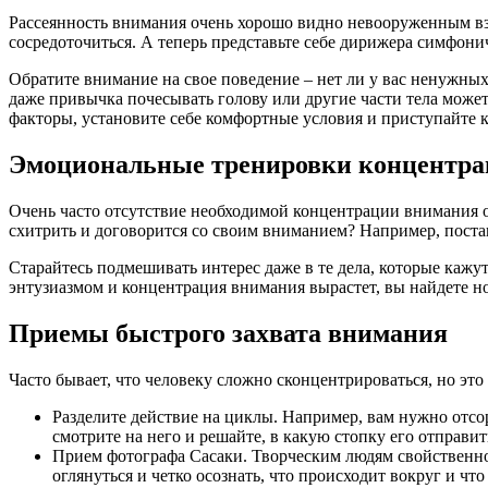
Рассеянность внимания очень хорошо видно невооруженным взгл
сосредоточиться. А теперь представьте себе дирижера симфони
Обратите внимание на свое поведение – нет ли у вас ненужны
даже привычка почесывать голову или другие части тела мож
факторы, установите себе комфортные условия и приступайте к
Эмоциональные тренировки концентра
Очень часто отсутствие необходимой концентрации внимания об
схитрить и договорится со своим вниманием? Например, поставь
Старайтесь подмешивать интерес даже в те дела, которые каж
энтузиазмом и концентрация внимания вырастет, вы найдете 
Приемы быстрого захвата внимания
Часто бывает, что человеку сложно сконцентрироваться, но это
Разделите действие на циклы. Например, вам нужно отсо
смотрите на него и решайте, в какую стопку его отправи
Прием фотографа Сасаки. Творческим людям свойственно в
оглянуться и четко осознать, что происходит вокруг и что 