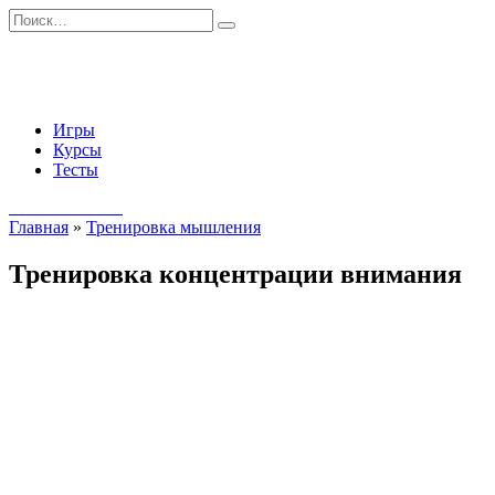
Перейти
Search
к
for:
содержанию
Игры
Курсы
Тесты
Начать занятия
Главная
»
Тренировка мышления
Тренировка концентрации внимания