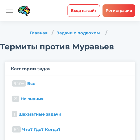
Вход на сайт
Регистрация
Главная
Задачи с подвохом
Термиты против Муравьев
Категории задач
940+
Все
21
На знания
1
Шахматные задачи
64
Что? Где? Когда?