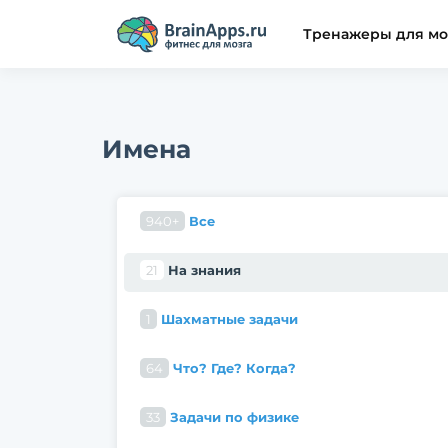
Тренажеры для мо
Имена
940+
Все
21
На знания
1
Шахматные задачи
64
Что? Где? Когда?
33
Задачи по физике