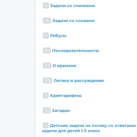
9
Задачи со спичками
56
Задачи со словами
7
Ребусы
41
Последовательности
43
О времени
125
Логика и рассуждения
7
Криптарифмы
35
Загадки
5
Детские задачи на логику со ответами:
задачи для детей 1-3 класс