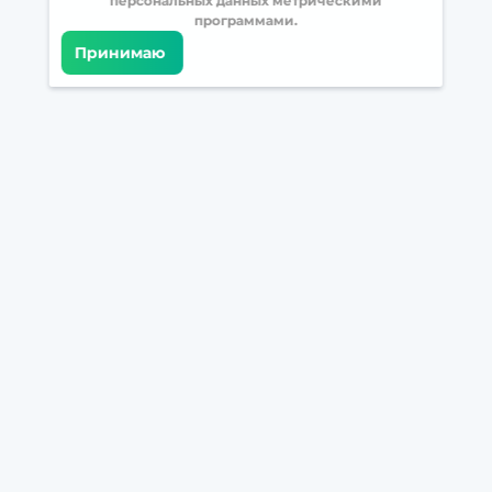
персональных данных метрическими
программами.
Принимаю
Встретимся в соцсетях
Загрузите БрейнАппс на свой телефон