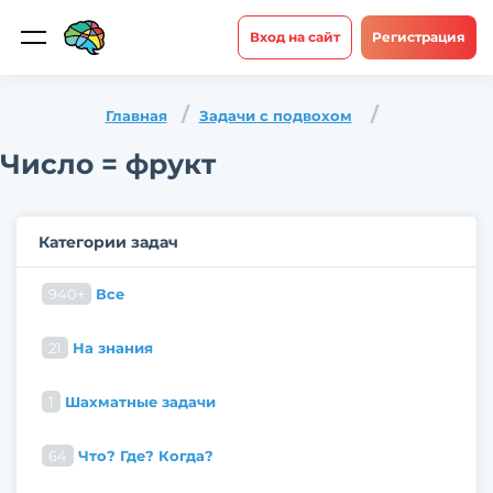
Вход на сайт
Регистрация
Главная
Задачи с подвохом
Число = фрукт
Категории задач
940+
Все
21
На знания
1
Шахматные задачи
64
Что? Где? Когда?