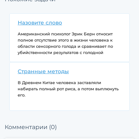
Назовите слово
Американский психолог Эрик Берн относит
полное отсутствие этого в жизни человека к
области сенсорного голода и сравнивает по
убийственности результатов с голодной
смертью. В "Толковом словаре" Даля этому
слову посвящены целых полторы страницы
Странные методы
убористого текста. Что это, если, по мнению
Даля, этим не занимаются только с тем, от чего
В Древнем Китае человека заставляли
умирают?
набирать полный рот риса, а потом выплюнуть
его.
В то же время в арабских странах человека
заставляли лизнуть раскаленный клинок.
Комментарии (0)
Зачем это делали?