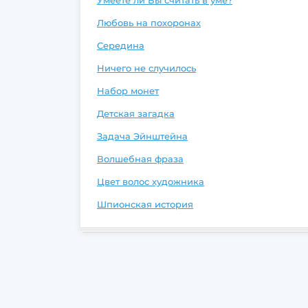
Умеете ли Вы считать в уме?
Любовь на похоронах
Середина
Ничего не случилось
Набор монет
Детская загадка
Задача Эйнштейна
Волшебная фраза
Цвет волос художника
Шпионская история