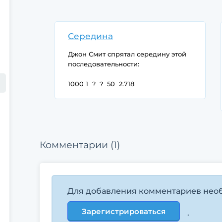
Середина
Джон Смит спрятал середину этой
последовательности:
1000 1 ? ? 50 2.718
Но Цицерон рассказал вам, что
пропущено два раза одно и то же
Комментарии (1)
число.
Какое?
Для добавления комментариев нео
Зарегистрироваться
.