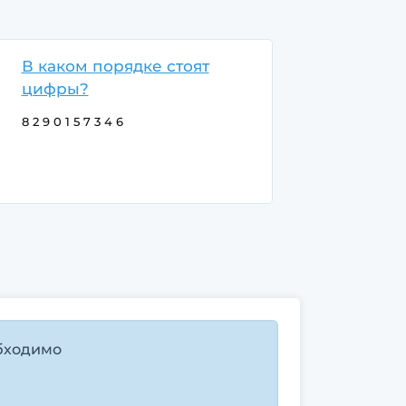
В каком порядке стоят
цифры?
8 2 9 0 1 5 7 3 4 6
Почему цифры расположены
именно так? В каком порядке они
стоят?
бходимо