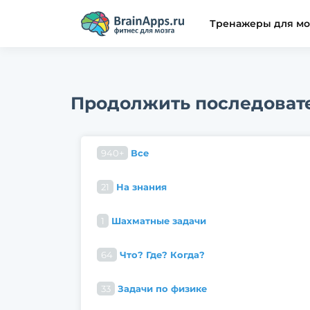
Тренажеры для мо
Продолжить последоват
940+
Все
21
На знания
1
Шахматные задачи
64
Что? Где? Когда?
33
Задачи по физике