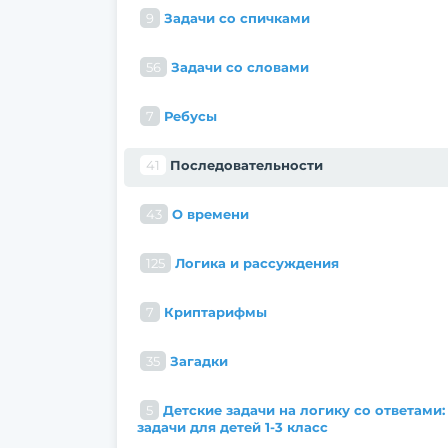
9
Задачи со спичками
56
Задачи со словами
7
Ребусы
41
Последовательности
43
О времени
125
Логика и рассуждения
7
Криптарифмы
35
Загадки
5
Детские задачи на логику со ответами:
задачи для детей 1-3 класс