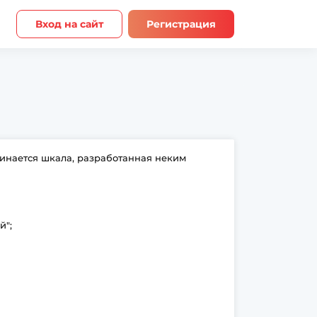
Вход на сайт
Регистрация
инается шкала, разработанная неким
й";