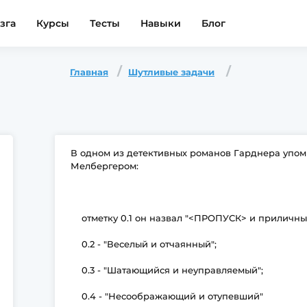
зга
Курсы
Тесты
Навыки
Блог
Главная
Шутливые задачи
В одном из детективных романов Гарднера упом
Мелбергером:
отметку 0.1 он назвал "<ПРОПУСК> и приличны
0.2 - "Веселый и отчаянный";
0.3 - "Шатающийся и неуправляемый";
0.4 - "Несоображающий и отупевший"