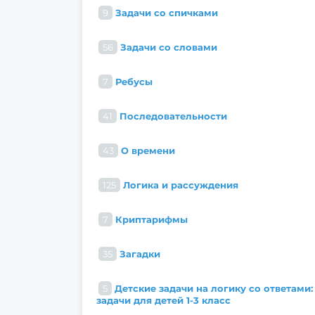
9
Задачи со спичками
56
Задачи со словами
7
Ребусы
41
Последовательности
43
О времени
125
Логика и рассуждения
7
Криптарифмы
35
Загадки
5
Детские задачи на логику со ответами:
задачи для детей 1-3 класс