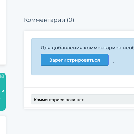
готовых отвечать на ваши вопросы:
Злюка, Бука и Бяка. Но не
обольщайтесь, вопросы быстро
Комментарии (0)
надоедают стражникам – каждый
из них ответит вам не более чем на
два, а всего можно задать лишь
четыре вопроса.
Для добавления комментариев нео
Бука – любитель соврать(75%), но в
25% случаев он для разнообразия
Зарегистрироваться
.
говорит правду.
Бяка, наоборот, почти всегда
правдив (90%), но и эта зараза в
10% случаев соврет, что сильно
огорчает.
 и
Злюка же цинично пытается вас
.
обмануть всегда, а также
Комментариев пока нет.
насаживает на копье всех тех, кто
задает вопросы, приводящие к
парадоксам.
Изначально вы не знаете, кто где.
Все стражники знают все друг о