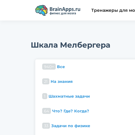
Тренажеры для мо
Шкала Мелбергера
940+
Все
21
На знания
1
Шахматные задачи
64
Что? Где? Когда?
33
Задачи по физике