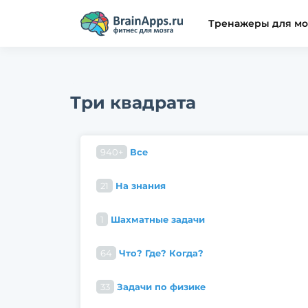
Тренажеры для мо
Три квадрата
940+
Все
21
На знания
1
Шахматные задачи
64
Что? Где? Когда?
33
Задачи по физике