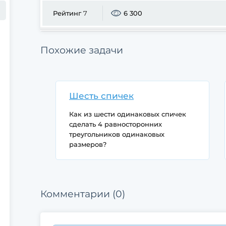
Рейтинг
7
6 300
Похожие задачи
Шесть спичек
Как из шести одинаковых спичек
сделать 4 равносторонних
треугольников одинаковых
размеров?
Есть два решения, в одном случае
Комментарии (0)
стороны треугольников не равны
длине спички, в другом - равны.