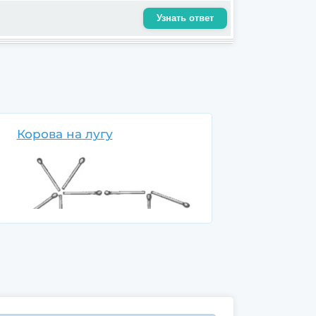
Узнать ответ
Корова на лугу
На рисунке вы видите корову, у
которой есть все, что полагается: