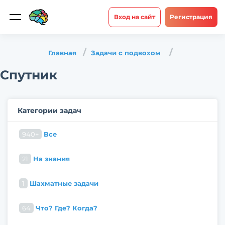
Вход на сайт
Регистрация
Главная
Задачи с подвохом
Спутник
Категории задач
940+
Все
21
На знания
1
Шахматные задачи
64
Что? Где? Когда?