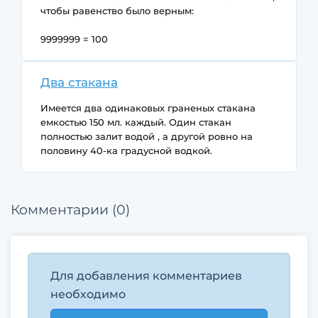
чтобы равенство было верным:
9999999 = 100
Два стакана
Имеется два одинаковых граненых стакана
емкостью 150 мл. каждый. Один стакан
полностью залит водой , а другой ровно на
половину 40-ка градусной водкой.
Как сделать в одном из стаканов 15-ти
процентный раствор спирта и сколько мл.
Комментарии (0)
получится?
Для добавления комментариев
необходимо