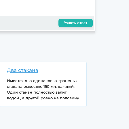
Узнать ответ
Два стакана
Имеется два одинаковых граненых
стакана емкостью 150 мл. каждый.
Один стакан полностью залит
водой , а другой ровно на половину
40-ка градусной водкой.
Как сделать в одном из стаканов 15-
ти процентный раствор спирта и
сколько мл. получится?