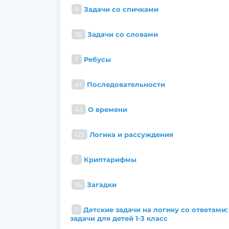
9
Задачи со спичками
56
Задачи со словами
7
Ребусы
41
Последовательности
43
О времени
125
Логика и рассуждения
7
Криптарифмы
35
Загадки
5
Детские задачи на логику со ответами:
задачи для детей 1-3 класс