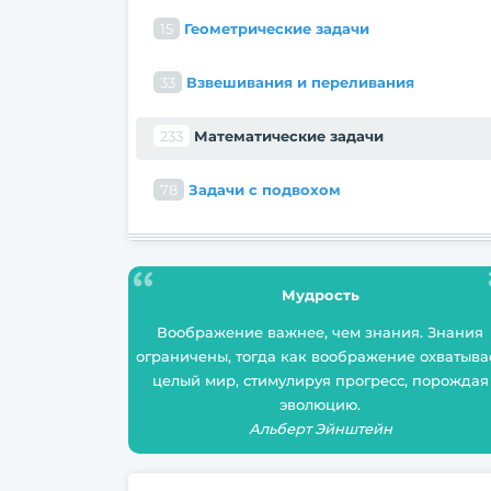
15
Геометрические задачи
33
Взвешивания и переливания
233
Математические задачи
78
Задачи с подвохом
Мудрость
Воображение важнее, чем знания. Знания
ограничены, тогда как воображение охватыва
целый мир, стимулируя прогресс, порождая
эволюцию.
Альберт Эйнштейн