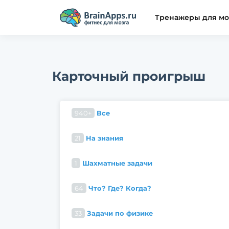
Тренажеры для мо
Карточный проигрыш
940+
Все
21
На знания
1
Шахматные задачи
64
Что? Где? Когда?
33
Задачи по физике