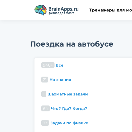
Тренажеры для мо
Поездка на автобусе
940+
Все
21
На знания
1
Шахматные задачи
64
Что? Где? Когда?
33
Задачи по физике