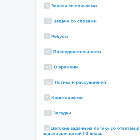
9
Задачи со спичками
56
Задачи со словами
7
Ребусы
41
Последовательности
43
О времени
125
Логика и рассуждения
7
Криптарифмы
35
Загадки
5
Детские задачи на логику со ответами:
задачи для детей 1-3 класс