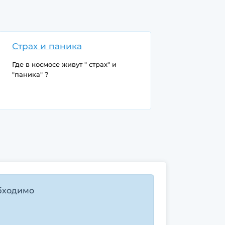
Страх и паника
Где в космосе живут " страх" и
"паника" ?
бходимо