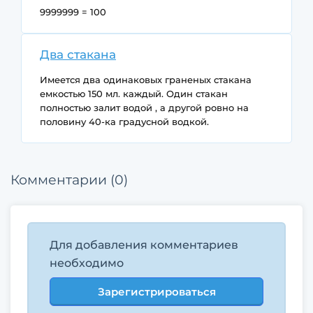
9999999 = 100
Два стакана
Имеется два одинаковых граненых стакана
емкостью 150 мл. каждый. Один стакан
полностью залит водой , а другой ровно на
половину 40-ка градусной водкой.
Как сделать в одном из стаканов 15-ти
процентный раствор спирта и сколько мл.
Комментарии (0)
получится?
Для добавления комментариев
необходимо
Зарегистрироваться