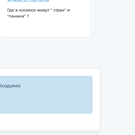
Где в космосе живут " страх" и
"паника" ?
бходимо