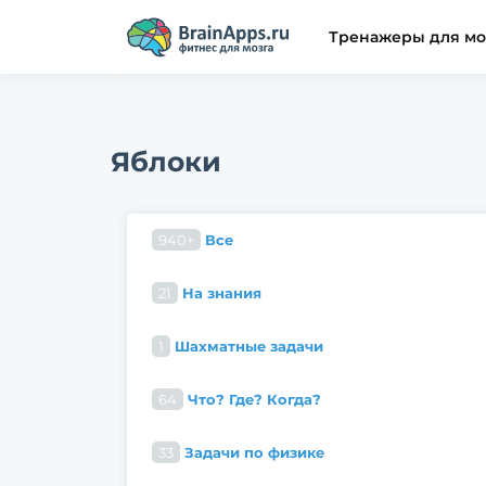
Тренажеры для мо
Яблоки
940+
Все
21
На знания
1
Шахматные задачи
64
Что? Где? Когда?
33
Задачи по физике