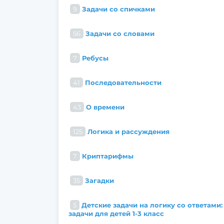
9
Задачи со спичками
56
Задачи со словами
7
Ребусы
41
Последовательности
43
О времени
125
Логика и рассуждения
7
Криптарифмы
35
Загадки
5
Детские задачи на логику со ответами:
задачи для детей 1-3 класс