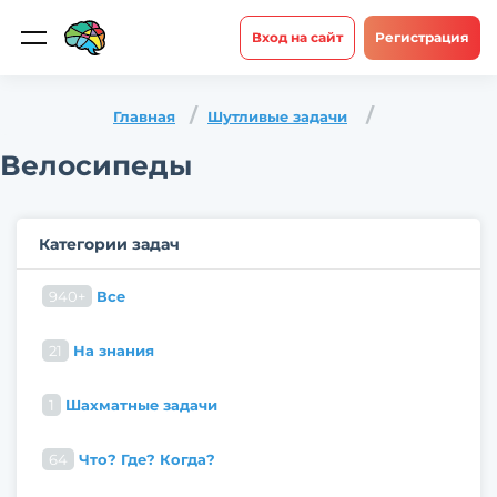
Вход на сайт
Регистрация
Главная
Шутливые задачи
Велосипеды
Категории задач
940+
Все
21
На знания
1
Шахматные задачи
64
Что? Где? Когда?