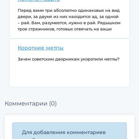
Перед вами три абсолютно одинаковых на вид
двери, за двумя из них находится ад, за одной
– рай. Вам, разумеется, нужно в рай. Рядышком
трое стражников, готовых отвечать на ваши
вопросы: Злюка, Бука и Бяка. Но не
обольщайтесь, вопросы быстро надоедают
Короткие метлы
стражникам – каждый из них ответит вам не
более чем на два, а всего можно задать лишь
Зачем советским дворникам укоротили метлы?
четыре вопроса.
Бука – любитель соврать(75%), но в 25% случаев
он для разнообразия говорит правду.
Бяка, наоборот, почти всегда правдив (90%), но
и эта зараза в 10% случаев соврет, что сильно
огорчает.
Комментарии (0)
Злюка же цинично пытается вас обмануть
всегда, а также насаживает на копье всех тех,
кто задает вопросы, приводящие к парадоксам.
Изначально вы не знаете, кто где.
Все стражники знают все друг о друге и о
Для добавления комментариев
дверях.