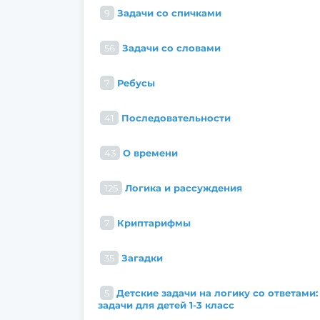
9
Задачи со спичками
56
Задачи со словами
7
Ребусы
41
Последовательности
43
О времени
125
Логика и рассуждения
7
Криптарифмы
35
Загадки
5
Детские задачи на логику со ответами:
задачи для детей 1-3 класс