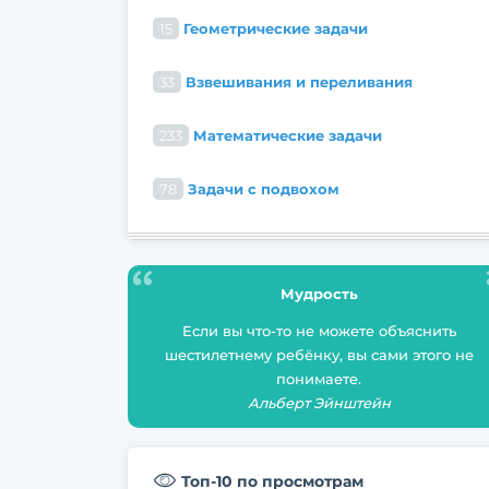
15
Геометрические задачи
33
Взвешивания и переливания
233
Математические задачи
78
Задачи с подвохом
Мудрость
Если вы что-то не можете объяснить
шестилетнему ребёнку, вы сами этого не
понимаете.
Альберт Эйнштейн
Топ-10 по просмотрам