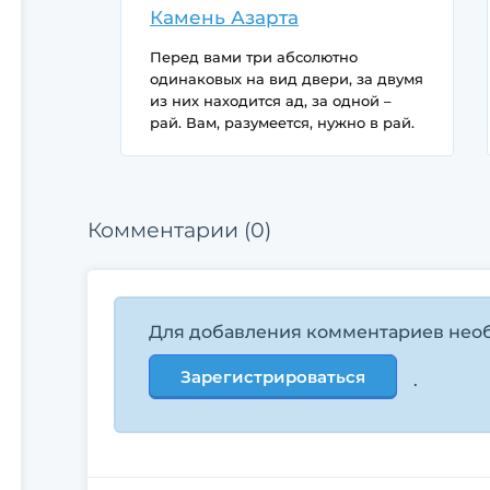
Камень Азарта
Перед вами три абсолютно
одинаковых на вид двери, за двумя
из них находится ад, за одной –
рай. Вам, разумеется, нужно в рай.
Рядышком трое стражников,
готовых отвечать на ваши вопросы:
Злюка, Бука и Бяка. Но не
обольщайтесь, вопросы быстро
Комментарии (0)
надоедают стражникам – каждый
из них ответит вам не более чем на
два, а всего можно задать лишь
четыре вопроса.
Для добавления комментариев нео
Бука – любитель соврать(75%), но в
25% случаев он для разнообразия
Зарегистрироваться
.
говорит правду.
Бяка, наоборот, почти всегда
правдив (90%), но и эта зараза в
10% случаев соврет, что сильно
огорчает.