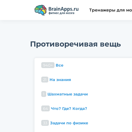
Тренажеры для мо
Противоречивая вещь
940+
Все
21
На знания
1
Шахматные задачи
64
Что? Где? Когда?
33
Задачи по физике