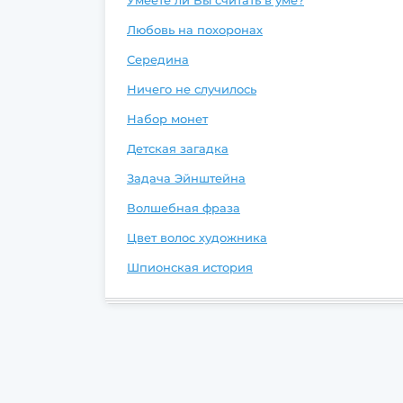
Умеете ли Вы считать в уме?
Любовь на похоронах
Середина
Ничего не случилось
Набор монет
Детская загадка
Задача Эйнштейна
Волшебная фраза
Цвет волос художника
Шпионская история