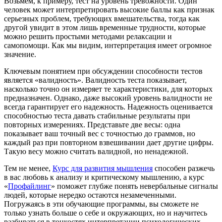
Возьмём, к примеру, тест на уровень тревожности. Один
человек может интерпретировать высокие баллы как признак
серьезных проблем, требующих вмешательства, тогда как
другой увидит в этом лишь временные трудности, которые
можно решить простыми методами релаксации и
самопомощи. Как мы видим, интерпретация имеет огромное
значение.
Ключевым понятием при обсуждении способности тестов
является «валидность». Валидность теста показывает,
насколько точно он измеряет те характеристики, для которых
предназначен. Однако, даже высокий уровень валидности не
всегда гарантирует его надежность. Надежность оценивается
способностью теста давать стабильные результаты при
повторных измерениях. Представьте две весы: одна
показывает ваш точный вес с точностью до граммов, но
каждый раз при повторном взвешивании дает другие цифры.
Такую весу можно считать валидной, но ненадежной.
Тем не менее,
Курс для развития мышления
способен разжечь
в вас любовь к анализу и критическому мышлению, а курс
«
Профайлинг
» поможет глубже понять невербальные сигналы
людей, которые нередко остаются незамеченными.
Погружаясь в эти обучающие программы, вы сможете не
только узнать больше о себе и окружающих, но и научитесь
разбираться в тонкостях интерпретации психологических