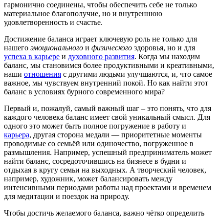
гармонично соединены, чтобы обеспечить себе не только
материальное благополучие, но и внутреннюю
удовлетворенность и счастье.
Достижение баланса играет ключевую роль не только для
нашего
эмоционального
и
физического
здоровья, но и для
успеха в карьере
и
духовного развития
. Когда мы находим
баланс, мы становимся более продуктивными и креативными,
наши
отношения
с другими людьми улучшаются, и, что самое
важное, мы чувствуем внутренний покой. Но как найти этот
баланс в условиях бурного современного мира?
Первый и, пожалуй, самый важный шаг – это понять, что для
каждого человека баланс имеет свой уникальный смысл. Для
одного это может быть полное погружение в работу и
карьера
, другая сторона медали — приоритетные моменты
проводимые со семьёй или одиночество, погруженное в
размышления. Например, успешный предприниматель может
найти баланс, сосредоточившись на бизнесе в будни и
отдыхая в кругу семьи на выходных. А творческий человек,
например, художник, может балансировать между
интенсивными периодами работы над проектами и временем
для медитации и поездок на природу.
Чтобы достичь желаемого баланса, важно чётко определить