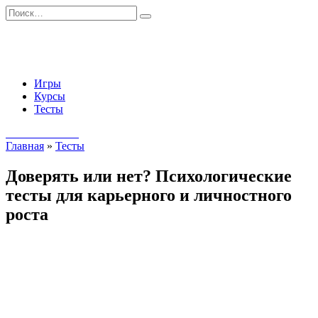
Перейти
Search
к
for:
содержанию
Игры
Курсы
Тесты
Начать занятия
Главная
»
Тесты
Доверять или нет? Психологические
тесты для карьерного и личностного
роста