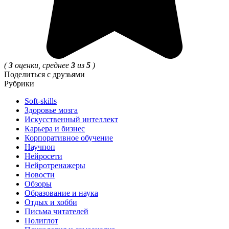
(
3
оценки, среднее
3
из
5
)
Поделиться с друзьями
Рубрики
Soft-skills
Здоровье мозга
Искусственный интеллект
Карьера и бизнес
Корпоративное обучение
Научпоп
Нейросети
Нейротренажеры
Новости
Обзоры
Образование и наука
Отдых и хобби
Письма читателей
Полиглот