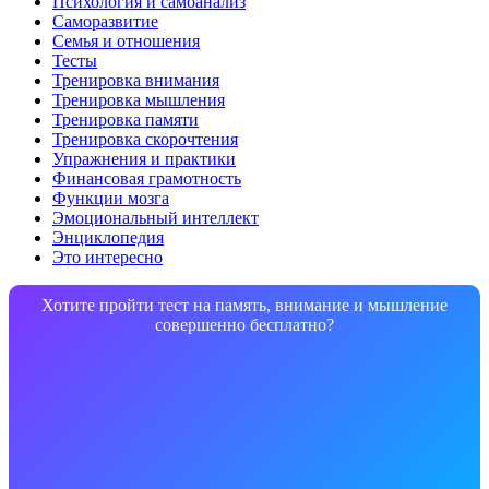
Психология и самоанализ
Саморазвитие
Семья и отношения
Тесты
Тренировка внимания
Тренировка мышления
Тренировка памяти
Тренировка скорочтения
Упражнения и практики
Финансовая грамотность
Функции мозга
Эмоциональный интеллект
Энциклопедия
Это интересно
Хотите пройти тест на память, внимание и мышление
совершенно бесплатно?