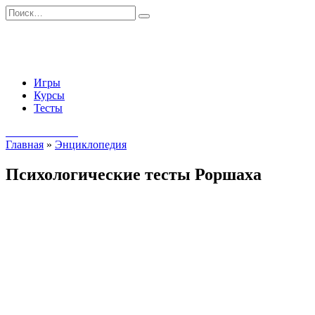
Перейти
Search
к
for:
содержанию
Игры
Курсы
Тесты
Начать занятия
Главная
»
Энциклопедия
Психологические тесты Роршаха