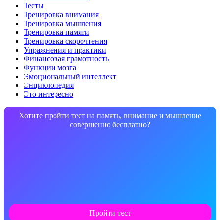
Тесты
Тренировка внимания
Тренировка мышления
Тренировка памяти
Тренировка скорочтения
Упражнения и практики
Финансовая грамотность
Функции мозга
Эмоциональный интеллект
Энциклопедия
Это интересно
Хотите пройти тест на память, внимание и мышление
совершенно бесплатно?
Пройти тест