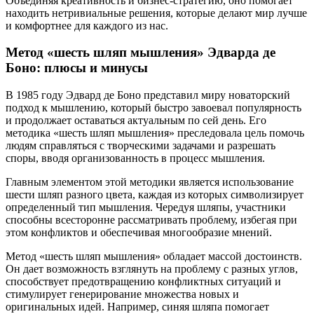
Объединяя креативность и бизнес-стратегию, оно помогает
находить нетривиальные решения, которые делают мир лучше
и комфортнее для каждого из нас.
Метод «шесть шляп мышления» Эдварда де
Боно: плюсы и минусы
В 1985 году Эдвард де Боно представил миру новаторский
подход к мышлению, который быстро завоевал популярность
и продолжает оставаться актуальным по сей день. Его
методика «шесть шляп мышления» преследовала цель помочь
людям справляться с творческими задачами и разрешать
споры, вводя организованность в процесс мышления.
Главным элементом этой методики является использование
шести шляп разного цвета, каждая из которых символизирует
определенный тип мышления. Чередуя шляпы, участники
способны всесторонне рассматривать проблему, избегая при
этом конфликтов и обеспечивая многообразие мнений.
Метод «шесть шляп мышления» обладает массой достоинств.
Он дает возможность взглянуть на проблему с разных углов,
способствует предотвращению конфликтных ситуаций и
стимулирует генерирование множества новых и
оригинальных идей. Например, синяя шляпа помогает