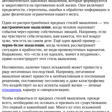
автоматических шаблонах мышления, которые формируются
и закрепляются на протяжении всей жизни. Они включают
предвзятости, стереотипы, ошибки в обработке информации и
даже физические ограничения нашего мозга.
Один из распространённых вредных стилей мышления — это
настроенческое мышление
, когда человек оценивает
события через призму собственных эмоций. Например, если
вы чувствуете себя печально, вам кажется, что всё вокруг
хуже, чем есть на самом деле. Ещё один яркий пример —
черно-белое мышление
, когда человек рассматривает
ситуации в крайностях, не видя промежуточных вариантов.
Выражение, что «если я не идеален, значит я неудачник»,
прямо иллюстрирует этот стиль мышления.
Несомненно, наличие таких искажений может привести к
ряду негативных последствий. Например, негативное
мышление может привести к необъективным и поспешным
решениям, постоянному пессимизму и даже катастрофизму.
Это воздействует на все аспекты нашей жизни — личные
отношения
, карьеру и самореализацию.
Чтобы избавиться от вредных стилей мышления, прежде
всего, необходимо их осознать и признать их существование.
Это первый и важнейший шаг. Много из этих искажений
приводят к ошибочным решениям, и даже если они полезны в