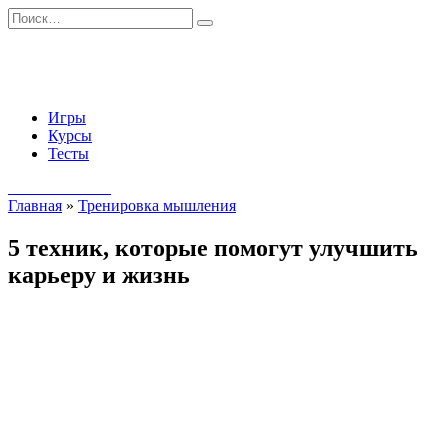
Перейти
Search
к
for:
содержанию
Игры
Курсы
Тесты
Начать занятия
Главная
»
Тренировка мышления
5 техник, которые помогут улучшить
карьеру и жизнь