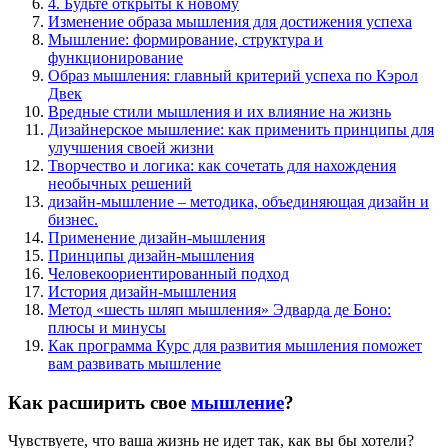
4. Будьте открыты к новому
Изменение образа мышления для достижения успеха
Мышление: формирование, структура и
функционирование
Образ мышления: главный критерий успеха по Кэрол
Двек
Вредные стили мышления и их влияние на жизнь
Дизайнерское мышление: как применить принципы для
улучшения своей жизни
Творчество и логика: как сочетать для нахождения
необычных решений
дизайн-мышление – методика, объединяющая дизайн и
бизнес.
Применение дизайн-мышления
Принципы дизайн-мышления
Человекоориентированный подход
История дизайн-мышления
Метод «шесть шляп мышления» Эдварда де Боно:
плюсы и минусы
Как программа Курс для развития мышления поможет
вам развивать мышление
Как расширить свое
мышление
?
Чувствуете, что ваша жизнь не идет так, как вы бы хотели?