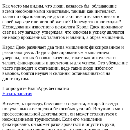
Как часто мы видим, что люди, казалось бы, обладающие
всеми необходимыми качествами, такими как интеллект,
талант и образование, не достигают значительных высот в
своей карьере или личной жизни? Почему это происходит?
Исследования известного психолога Кэрол Двек проливают
свет на эту загадку, утверждая, что ключом к успеху является
не набор врожденных талантов и знаний, а образ мышления.
Кэрол Двек различает два типа мышления: фиксированное и
развивающееся. Люди с фиксированным мышлением
уверены, что их базовые качества, такие как интеллект и
талант, фиксированы и достаточны для успеха. Это убеждение
часто приводит к стагнации, ведь такие люди избегают
вызовов, боятся неудач и склонны останавливаться на
достигнутом.
Попробуйте BrainApps бесплатно
Начать занятия
Возьмем, к примеру, блестящего студента, который всегда
получал высокие оценки без особых усилий. Вступив в мир
профессиональной деятельности, он может столкнуться с
неожиданными трудностями. Если его мышление
фиксировано, он может разочароваться и опустить руки,
считая, что его природных данных недостаточно для