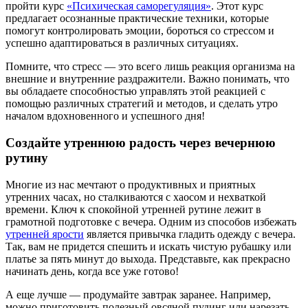
пройти курс
«Психическая саморегуляция»
. Этот курс
предлагает осознанные практические техники, которые
помогут контролировать эмоции, бороться со стрессом и
успешно адаптироваться в различных ситуациях.
Помните, что стресс — это всего лишь реакция организма на
внешние и внутренние раздражители. Важно понимать, что
вы обладаете способностью управлять этой реакцией с
помощью различных стратегий и методов, и сделать утро
началом вдохновенного и успешного дня!
Создайте утреннюю радость через вечернюю
рутину
Многие из нас мечтают о продуктивных и приятных
утренних часах, но сталкиваются с хаосом и нехваткой
времени. Ключ к спокойной утренней рутине лежит в
грамотной подготовке с вечера. Одним из способов избежать
утренней ярости
является привычка гладить одежду с вечера.
Так, вам не придется спешить и искать чистую рубашку или
платье за пять минут до выхода. Представьте, как прекрасно
начинать день, когда все уже готово!
А еще лучше — продумайте завтрак заранее. Например,
можно приготовить полезный овсяной пудинг или нарезать