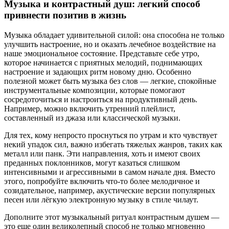
Музыка и контрастный душ: легкий способ
привнести позитив в жизнь
Музыка обладает удивительной силой: она способна не только
улучшить настроение, но и оказать лечебное воздействие на
наше эмоциональное состояние. Представьте себе утро,
которое начинается с приятных мелодий, поднимающих
настроение и задающих ритм новому дню. Особенно
полезной может быть музыка без слов — легкие, спокойные
инструментальные композиции, которые помогают
сосредоточиться и настроиться на продуктивный день.
Например, можно включить утренний плейлист,
составленный из джаза или классической музыки.
Для тех, кому непросто проснуться по утрам и кто чувствует
некий упадок сил, важно избегать тяжелых жанров, таких как
металл или панк. Эти направления, хоть и имеют своих
преданных поклонников, могут казаться слишком
интенсивными и агрессивными в самом начале дня. Вместо
этого, попробуйте включить что-то более мелодичное и
созидательное, например, акустические версии популярных
песен или лёгкую электронную музыку в стиле чилаут.
Дополните этот музыкальный ритуал контрастным душем —
это еще один великолепный способ не только мгновенно