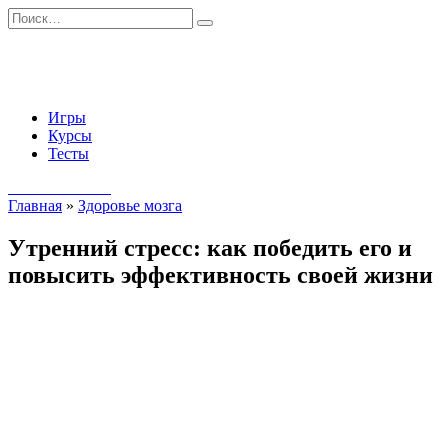
Перейти
Search
к
for:
содержанию
Игры
Курсы
Тесты
Начать занятия
Главная
»
Здоровье мозга
Утренний стресс: как победить его и
повысить эффективность своей жизни