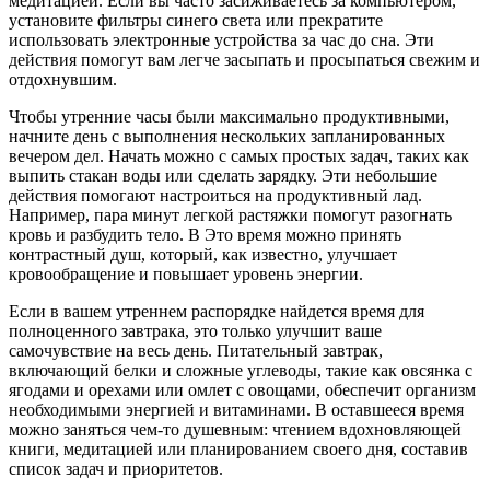
медитацией. Если вы часто засиживаетесь за компьютером,
установите фильтры синего света или прекратите
использовать электронные устройства за час до сна. Эти
действия помогут вам легче засыпать и просыпаться свежим и
отдохнувшим.
Чтобы утренние часы были максимально продуктивными,
начните день с выполнения нескольких запланированных
вечером дел. Начать можно с самых простых задач, таких как
выпить стакан воды или сделать зарядку. Эти небольшие
действия помогают настроиться на продуктивный лад.
Например, пара минут легкой растяжки помогут разогнать
кровь и разбудить тело. В Это время можно принять
контрастный душ, который, как известно, улучшает
кровообращение и повышает уровень энергии.
Если в вашем утреннем распорядке найдется время для
полноценного завтрака, это только улучшит ваше
самочувствие на весь день. Питательный завтрак,
включающий белки и сложные углеводы, такие как овсянка с
ягодами и орехами или омлет с овощами, обеспечит организм
необходимыми энергией и витаминами. В оставшееся время
можно заняться чем-то душевным: чтением вдохновляющей
книги, медитацией или планированием своего дня, составив
список задач и приоритетов.