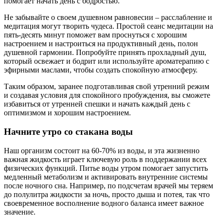
помогает начать день с бодростью.
Не забывайте о своем душевном равновесии – расслабление и
медитация могут творить чудеса. Простой сеанс медитации на
пять-десять минут поможет вам проснуться с хорошим
настроением и настроиться на продуктивный день, полон
душевной гармонии. Попробуйте принять прохладный душ,
который освежает и бодрит или используйте ароматерапию с
эфирными маслами, чтобы создать спокойную атмосферу.
Таким образом, заранее подготавливая свой утренний режим
и создавая условия для спокойного пробуждения, вы сможете
избавиться от утренней спешки и начать каждый день с
оптимизмом и хорошим настроением.
Начните утро со стакана воды
Наш организм состоит на 60-70% из воды, и эта жизненно
важная жидкость играет ключевую роль в поддержании всех
физических функций. Питье воды утром помогает запустить
медленный метаболизм и активировать внутренние системы
после ночного сна. Например, по подсчетам врачей мы теряем
до полулитра жидкости за ночь, просто дыша и потея, так что
своевременное восполнение водного баланса имеет важное
значение.