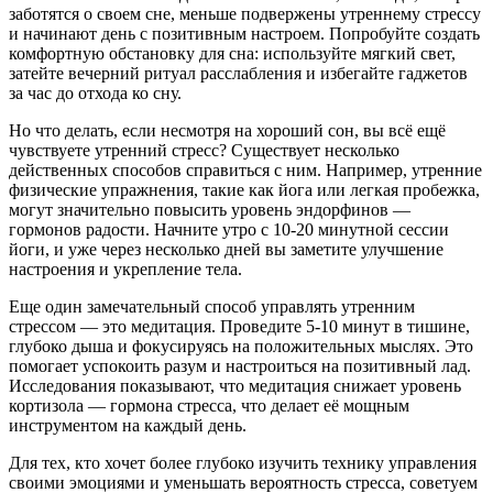
заботятся о своем сне, меньше подвержены утреннему стрессу
и начинают день с позитивным настроем. Попробуйте создать
комфортную обстановку для сна: используйте мягкий свет,
затейте вечерний ритуал расслабления и избегайте гаджетов
за час до отхода ко сну.
Но что делать, если несмотря на хороший сон, вы всё ещё
чувствуете утренний стресс? Существует несколько
действенных способов справиться с ним. Например, утренние
физические упражнения, такие как йога или легкая пробежка,
могут значительно повысить уровень эндорфинов —
гормонов радости. Начните утро с 10-20 минутной сессии
йоги, и уже через несколько дней вы заметите улучшение
настроения и укрепление тела.
Еще один замечательный способ управлять утренним
стрессом — это медитация. Проведите 5-10 минут в тишине,
глубоко дыша и фокусируясь на положительных мыслях. Это
помогает успокоить разум и настроиться на позитивный лад.
Исследования показывают, что медитация снижает уровень
кортизола — гормона стресса, что делает её мощным
инструментом на каждый день.
Для тех, кто хочет более глубоко изучить технику управления
своими эмоциями и уменьшать вероятность стресса, советуем