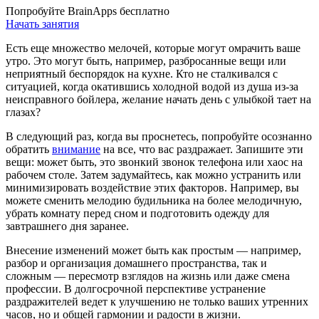
Попробуйте BrainApps бесплатно
Начать занятия
Есть еще множество мелочей, которые могут омрачить ваше
утро. Это могут быть, например, разбросанные вещи или
неприятный беспорядок на кухне. Кто не сталкивался с
ситуацией, когда окатившись холодной водой из душа из-за
неисправного бойлера, желание начать день с улыбкой тает на
глазах?
В следующий раз, когда вы проснетесь, попробуйте осознанно
обратить
внимание
на все, что вас раздражает. Запишите эти
вещи: может быть, это звонкий звонок телефона или хаос на
рабочем столе. Затем задумайтесь, как можно устранить или
минимизировать воздействие этих факторов. Например, вы
можете сменить мелодию будильника на более мелодичную,
убрать комнату перед сном и подготовить одежду для
завтрашнего дня заранее.
Внесение изменений может быть как простым — например,
разбор и организация домашнего пространства, так и
сложным — пересмотр взглядов на жизнь или даже смена
профессии. В долгосрочной перспективе устранение
раздражителей ведет к улучшению не только ваших утренних
часов, но и общей гармонии и радости в жизни.