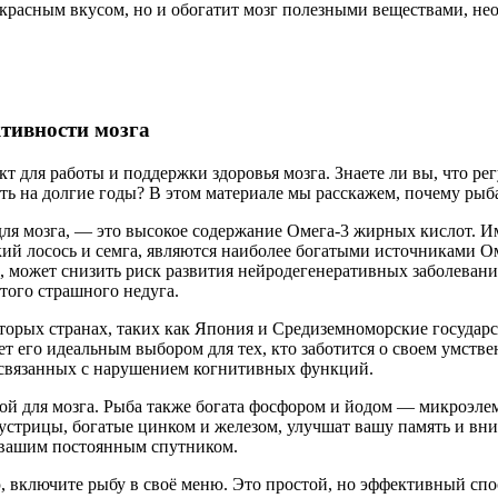
прекрасным вкусом, но и обогатит мозг полезными веществами, 
тивности мозга
т для работы и поддержки здоровья мозга. Знаете ли вы, что р
ь на долгие годы? В этом материале мы расскажем, почему рыб
для мозга, — это высокое содержание Омега-3 жирных кислот. 
кий лосось и семга, являются наиболее богатыми источниками 
, может снизить риск развития нейродегенеративных заболеваний
того страшного недуга.
оторых странах, таких как Япония и Средиземноморские государ
т его идеальным выбором для тех, кто заботится о своем умстве
, связанных с нарушением когнитивных функций.
ой для мозга. Рыба также богата фосфором и йодом — микроэле
стрицы, богатые цинком и железом, улучшат вашу память и вним
т вашим постоянным спутником.
ю, включите рыбу в своё меню. Это простой, но эффективный сп