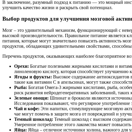
В заключение, разумный подход к питанию — это мощный инст
улучшить качество жизни и раскрыть свой потенциал.
Выбор продуктов для улучшения мозговой актив
Мозг – это удивительный механизм, функционирующий с неверо
высокой производительности. Правильное питание является 
питания, которые могут значительно повысить активность мозг
продуктов, обладающих удивительными свойствами, способны
Перечень продуктов, оказывающих наиболее благоприятное возд
Орехи:
Богатые полезными жирными кислотами и витамин
линоленовую кислоту, которая способствует улучшению 
Ягоды и фрукты:
Высокое содержание антиоксидантов в 
такие как витамин C в апельсинах, могут также способс
Рыба:
Богатая Омега-3 жирными кислотами, рыба, особен
риск развития нейродегенеративных заболеваний, таких 
Зеленые овощи:
Шпинат и брокколи являются источника
Исследования показывают, что регулярное употребление 
Чай и кофе:
Эти напитки, стимулирующие мозговую актив
чае могут помочь в защите мозга от повреждений и улу
Темный шоколад:
Темный шоколад с высоким содержани
Умеренное потребление этого лакомства может повысить
Яйца:
Яйца – отличное источники холина, важного для у