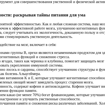
румент для совершенствования умственной и физической актив
ности: раскрывая тайны питания для ума
ятной эффективностью. Как и любая сложная система, наш мозг
ключом к эффективной работе мозга, улучшению когнитивных ф
а, следует учитывать их экологичность, доказанную пользу и о
ми стимулировать умственную деятельность.
ействие на мозг, включает в себя:
ами группы В, орехи являются незаменимым продуктом для здор
когнитивных функций и снижению стресса.
ягодах, таких как черника и клубника, помогает защищать мозг
твовать укреплению иммунной системы.
но лосось и сардины, способствует улучшению структуры и функ
как болезнь Альцгеймера.
ми витаминов K и E, которые улучшают когнитивные способнос
зеленых овощей может замедлить процесс старения мозга.
ность, содержат кофеин и антиоксиданты. Кофеин улучшает вн
чшении функции памяти.
ем какао (не менее 70%) богат флаваноидами, которые улучшаю
 настроение и улучшить умственные способности.
лучшения памяти и снижения риска различных заболеваний. Хол