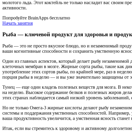
молотого льда. Этот коктейль не только насладит вас своим 
активности.
Попробуйте BrainApps бесплатно
Начать занятия
Рыба — ключевой продукт для здоровья и продук
Рыба — это не просто вкусное блюдо, но и незаменимый продук
ваши когнитивные способности и сохранить умственную ясност
Один из главных аспектов, который делает рыбу незаменимой 
клеточных мембран в мозге. Жирные сорта рыбы, такие как ди
употребление этих сортов рыбы, по крайней мере, раз в неделю
порция рыбы в неделю — и вы уже значительно защищены от э
Тунец — еще один кладезь полезных веществ для мозга. В нек
на неделю. Высокое содержание белков и полезных жиров делае
этих странах наблюдается самый низкий уровень заболеваний
Но не только Омега-3 жирные кислоты делают рыбу незаменим
системы и поддержания умственных способностей. Например, у
ваша продуктивность увеличится, а умственная ясность стане
Итак, если вы стремитесь к здоровому и активному долголети