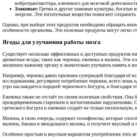
нейротрансмиттера, ключевого для мозговой деятельност
Злаковые:
Гречка и другие злаковые культуры, богатые
энергии. Эти питательные вещества помогают сохранить
Однако, при выборе этих продуктов необходимо обращать вни
особенности организма. Эти полезные продукты могут легко ст
Ягоды для улучшения работы мозга
Существует несколько эффективных и доступных продуктов пи
ароматные ягоды, такие как черника, ежевика и малина. Эти п
жизненно важному органу и значительно улучшить память и к
Например, черника давно признана суперъедой благодаря её и
исследованиям, регулярное потребление черники, всего лишь о
утро наслаждается порцией черничного йогурта, и благодаря э
Ежевика также не отстаёт по своим полезным свойствам. Она
преждевременным старением и когнитивными нарушениями. Оди
греческого йогурта и ежевики создаёт не только питательную, 
Малина, в свою очередь, содержит полифенолы, которые спос
малины, банана и миндального молока, и получите вкусный и по
Особенно простым и вкусным вариантом употребления этих яго