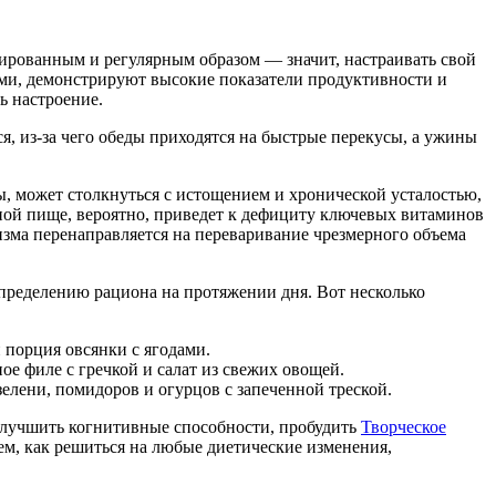
ированным и регулярным образом — значит, настраивать свой
ами, демонстрируют высокие показатели продуктивности и
ь настроение.
я, из-за чего обеды приходятся на быстрые перекусы, а ужины
ы, может столкнуться с истощением и хронической усталостью,
зной пище, вероятно, приведет к дефициту ключевых витаминов
изма перенаправляется на переваривание чрезмерного объема
спределению рациона на протяжении дня. Вот несколько
 порция овсянки с ягодами.
е филе с гречкой и салат из свежих овощей.
елени, помидоров и огурцов с запеченной треской.
 улучшить когнитивные способности, пробудить
Творческое
ем, как решиться на любые диетические изменения,
.