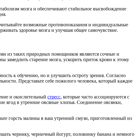
таболизм мозга и обеспечивают стабильное высвобождение
ня.
 Учитывайте возможные противопоказания и индивидуальные
рживать здоровье мозга и улучшая общее самочувствие.
ими из таких природных помощников являются сочные и
ы замедлить старение мозга, ускорить приток крови к этому
ность к обучению, но и улучшить остроту зрения. Согласно
ельности. Представьте себе пожилого человека, который каждое
ление и окислительный
стресс
, которые часто ассоциируются с
 ягод в утренние овсяные хлопья. Соединение овсянки,
ьте горсть малины в ваш утренний смузи, приготовленный из
ешать чернику, черничный йогурт, половинку банана и немного