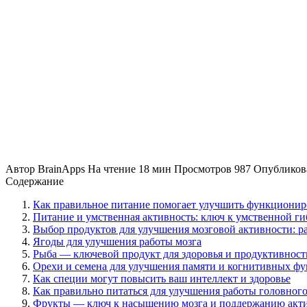
Автор
BrainApps
На чтение
18 мин
Просмотров
987
Опубликов
Содержание
Как правильное питание помогает улучшить функционир
Питание и умственная активность: ключ к умственной г
Выбор продуктов для улучшения мозговой активности: р
Ягоды для улучшения работы мозга
Рыба — ключевой продукт для здоровья и продуктивност
Орехи и семена для улучшения памяти и когнитивных ф
Как специи могут повысить ваш интеллект и здоровье
Как правильно питаться для улучшения работы головного
Фрукты — ключ к насыщению мозга и поддержанию акт