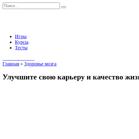
Перейти
Search
к
for:
содержанию
Игры
Курсы
Тесты
Начать занятия
Главная
»
Здоровье мозга
Улучшите свою карьеру и качество жиз