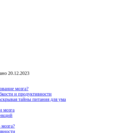
ано
20.12.2023
ование мозга?
ибкости и продуктивности
аскрывая тайны питания для ума
и мозга
ункций
 мозга?
ивности