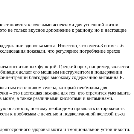
ие становятся ключевыми аспектами для успешной жизни.
то не только вкусное дополнение к рациону, но и настоящие
держании здоровья мозга. Известно, что омега-3 и омега-6
следования показали, что регулярное потребление орехов
ием когнитивных функций. Грецкий орех, например, является
омбинация делает его мощным инструментом в поддержании
 концентрации благодаря высокому содержанию витамина E.
богатым источником селена, который необходим для
и – это настоящая находка для тех, кто стремится уменьшить
в мозге, а также различными кислотами и витаминами.
ную опасность, поэтому необходимо проявлять осторожность.
ести к проблемам с печенью и поджелудочной железой из-за
я долгосрочного здоровья мозга и эмоциональной устойчивости.