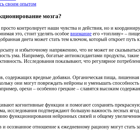
есь своим опытом
кционирование мозга?
 просто контролирует наши чувства и действия, но и координир
имая это, стоит уделять особое
внимание
его «топливу» – пище
обранная диета может стать тем ключом, который откроет путь
досыпу и избыточному напряжению, что не может не сказыватьс
ность ума. Например, богатые антиоксидантами продукты, такие 
ктивность. Исследования показывают, что регулярное потреблени
в, содержащих вредные добавки. Органическая пища, лишенная 
скольку они могут повреждать нейроны и уменьшать способность
пример, орехи – особенно грецкие – славятся высоким содержа
ивают когнитивные функции и помогают сохранять прекрасную 
ма, исследования подтверждают большую важность лесных ягод 
ению функционирования нейронных связей и общему увеличению
 и осознанное отношение к ежедневному рациону могут стать за