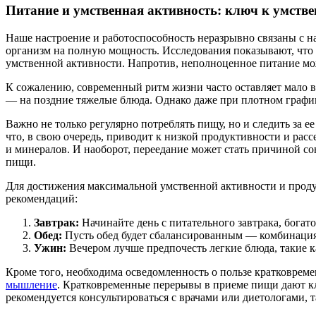
Питание и умственная активность: ключ к умстве
Наше настроение и работоспособность неразрывно связаны с 
организм на полную мощность. Исследования показывают, что
умственной активности. Напротив, неполноценное питание мож
К сожалению, современный ритм жизни часто оставляет мало вр
— на поздние тяжелые блюда. Однако даже при плотном графи
Важно не только регулярно потреблять пищу, но и следить за 
что, в свою очередь, приводит к низкой продуктивности и рас
и минералов. И наоборот, переедание может стать причиной со
пищи.
Для достижения максимальной умственной активности и продук
рекомендаций:
Завтрак:
Начинайте день с питательного завтрака, богат
Обед:
Пусть обед будет сбалансированным — комбинация 
Ужин:
Вечером лучше предпочесть легкие блюда, такие к
Кроме того, необходима осведомленность о пользе кратковреме
мышление
. Кратковременные перерывы в приеме пищи дают кл
рекомендуется консультироваться с врачами или диетологами, 