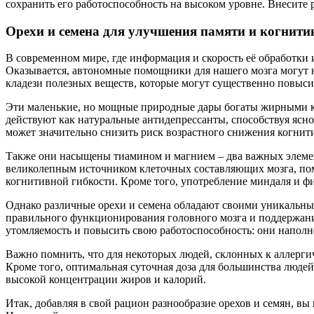
сохранить его работоспособность на высоком уровне. Внесите р
Орехи и семена для улучшения памяти и когнит
В современном мире, где информация и скорость её обработки
Оказывается, автономные помощники для нашего мозга могут н
кладези полезных веществ, которые могут существенно повыс
Эти маленькие, но мощные природные дары богаты жирными кис
действуют как натуральные антидепрессанты, способствуя яс
может значительно снизить риск возрастного снижения когни
Также они насыщены тиамином и магнием – два важных элемен
великолепным источником клеточных составляющих мозга, пом
когнитивной гибкости. Кроме того, употребление миндаля и 
Однако различные орехи и семена обладают своими уникальным
правильного функционирования головного мозга и поддержания
утомляемость и повысить свою работоспособность: они наполн
Важно помнить, что для некоторых людей, склонных к аллерги
Кроме того, оптимальная суточная доза для большинства люде
высокой концентрации жиров и калорий.
Итак, добавляя в свой рацион разнообразие орехов и семян, вы