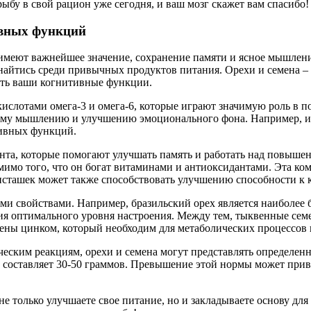
ыбу в свой рацион уже сегодня, и ваш мозг скажет вам спасибо!
ивных функций
 имеют важнейшее значение, сохранение памяти и ясное мышлен
айтись среди привычных продуктов питания. Орехи и семена – э
ить ваши когнитивные функции.
лотами омега-3 и омега-6, которые играют значимую роль в под
ному мышлению и улучшению эмоционального фона. Например, ис
тивных функций.
та, которые помогают улучшать память и работать над повышен
имо того, что он богат витаминами и антиоксидантами. Эта к
фисташек может также способствовать улучшению способности к
и свойствами. Например, бразильский орех является наиболее 
 оптимального уровня настроения. Между тем, тыквенные семечк
ены цинком, который необходим для метаболических процессов 
ческим реакциям, орехи и семена могут представлять определен
й составляет 30-50 граммов. Превышение этой нормы может прив
 не только улучшаете свое питание, но и закладываете основу дл