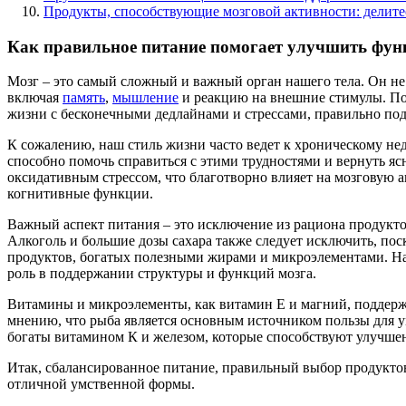
Продукты, способствующие мозговой активности: делит
Как правильное питание помогает улучшить фун
Мозг – это самый сложный и важный орган нашего тела. Он не
включая
память
,
мышление
и реакцию на внешние стимулы. Пон
жизни с бесконечными дедлайнами и стрессами, правильно под
К сожалению, наш стиль жизни часто ведет к хроническому не
способно помочь справиться с этими трудностями и вернуть яс
оксидативным стрессом, что благотворно влияет на мозговую а
когнитивные функции.
Важный аспект питания – это исключение из рациона продукто
Алкоголь и большие дозы сахара также следует исключить, по
продуктов, богатых полезными жирами и микроэлементами. На
роль в поддержании структуры и функций мозга.
Витамины и микроэлементы, как витамин Е и магний, поддерж
мнению, что рыба является основным источником пользы для у
богаты витамином К и железом, которые способствуют улучш
Итак, сбалансированное питание, правильный выбор продуктов
отличной умственной формы.