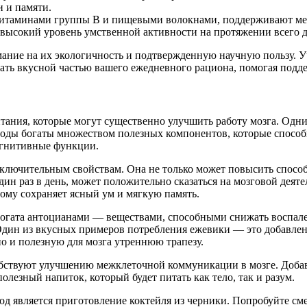
и и памяти.
 витаминами группы В и пищевыми волокнами, поддерживают ме
 высокий уровень умственной активности на протяжении всего д
мание на их экологичность и подтвержденную научную пользу.
ать вкусной частью вашего ежедневного рациона, помогая подде
тания, которые могут существенно улучшить работу мозга. Одн
лоды богаты множеством полезных компонентов, которые способн
огнитивные функции.
сключительным свойствам. Она не только может повысить способ
дин раз в день, может положительно сказаться на мозговой деят
тому сохраняет ясный ум и мягкую память.
 богата антоцианами — веществами, способными снижать воспа
н из вкусных примеров потребления ежевики — это добавление
но и полезную для мозга утреннюю трапезу.
обствуют улучшению межклеточной коммуникации в мозге. Добав
лезный напиток, который будет питать как тело, так и разум.
д является приготовление коктейля из черники. Попробуйте см