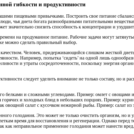
нной гибкости и продуктивности
нашими пищевыми привычками. Построить свое питание сбаланс
 люди, чья диета богата разнообразными питательными веществ
ет значительно снизить способность к концентрации и ухудшит
емени на продуманное питание. Рабочие задачи могут затянутьс
ке можно сделать правильный выбор.
ее качеством. Человек, придерживающийся слишком жесткой диет
сеянности. Например, попытка ‘сидеть’ на одной лишь однообра
нливости и утраты сосредоточенности, поскольку энергия орган
тивности следует уделить внимание не только составу, но и ра
ого белками и сложными углеводами. Пример: омлет с овощами и
горячих и холодных блюд в небольших порциях. Пример: курино
ак овощной салат с кусочком нежирной рыбы. Пример: салат из з
нного голодания. Это может не только очистить организм, но и
еткам время для восстановления и регенерации. Однако перед т
так как неправильное применение голодания может нанести вред