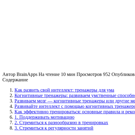
Автор
BrainApps
На чтение
10 мин
Просмотров
952
Опубликов
Содержание
Как развить свой интеллект: тренажеры для ума
Когнитивные тренажеры: развиваем умственные способн
Развиваем мозг — когнитивные тренажеры или другие м
Развивайте интеллект с помощью когнитивных тренажер
Как эффективно тренироваться: основные правила и рек
1. Поддерживать мотивацию
2. Стремиться к разнообразию в тренировках
3. Стремиться к регулярности занятий