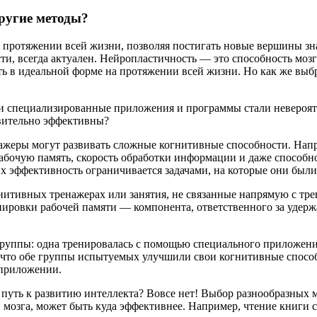
ругие методы?
 протяжении всей жизни, позволяя постигать новые вершины зна
и, всегда актуален. Нейропластичность — это способность мозга
ть в идеальной форме на протяжении всей жизни. Но как же выб
ти специализированные приложения и программы стали невероя
вительно эффективны?
ажеры могут развивать сложные когнитивные способности. Нап
абочую память, скорость обработки информации и даже способн
 их эффективность ограничивается задачами, на которые они был
гнитивных тренажерах или занятия, не связанные напрямую с тр
нировки рабочей памяти — компонента, ответственного за удерж
группы: одна тренировалась с помощью специального приложения
, что обе группы испытуемых улучшили свои когнитивные способ
 приложении.
уть к развитию интеллекта? Вовсе нет! Выбор разнообразных ме
и мозга, может быть куда эффективнее. Например, чтение книги