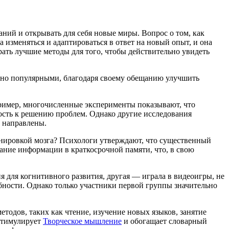
ний и открывать для себя новые миры. Вопрос о том, как
 изменяться и адаптироваться в ответ на новый опыт, и она
рать лучшие методы для того, чтобы действительно увидеть
тно популярными, благодаря своему обещанию улучшить
ример, многочисленные эксперименты показывают, что
ость к решению проблем. Однако другие исследования
и направлены.
енировкой мозга? Психологи утверждают, что существенный
ание информации в краткосрочной памяти, что, в свою
 для когнитивного развития, другая — играла в видеоигры, не
ности. Однако только участники первой группы значительно
тодов, таких как чтение, изучение новых языков, занятие
 стимулирует
Творческое мышление
и обогащает словарный