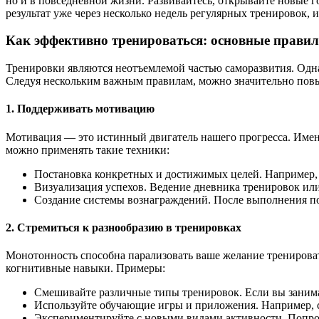
но и в повседневной жизни. Развивайтесь, открывайте новые 
результат уже через несколько недель регулярных тренировок, 
Как эффективно тренироваться: основные правил
Тренировки являются неотъемлемой частью саморазвития. Однак
Следуя нескольким важным правилам, можно значительно повы
1. Поддерживать мотивацию
Мотивация — это истинный двигатель нашего прогресса. Именн
можно применять такие техники:
Постановка конкретных и достижимых целей. Например, е
Визуализация успехов. Ведение дневника тренировок или
Создание системы вознаграждений. После выполнения по
2. Стремиться к разнообразию в тренировках
Монотонность способна парализовать ваше желание тренироватьс
когнитивные навыки. Примеры:
Смешивайте различные типы тренировок. Если вы занимае
Используйте обучающие игры и приложения. Например, с
Экспериментируйте с новыми видами активности. Попроб