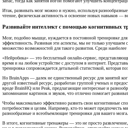
запас, тогда как занятия йогой помогают улучшить концентрац
Итак, развивать мозг можно и нужно, используя разнообразны
чтение, физическая активность и освоение новых навыков — вс
Развивайте интеллект с помощью когнитивных т
Мозг, подобно мышце, нуждается в постоянной тренировке дл
эффективность. Развивая эти аспекты, мы не только улучшаем
множество возможностей для такого развития. Среди наиболее
«Нейробика» — это бесплатный онлайн-сервис, представляющи
время и на любом устройстве с доступом в интернет. Представь
тренировка сопровождается детальной статистикой, которая по
Но BrainApps — далек не единственный ресурс для занятий к
другой известный ресурс, разработан группой ученых и предо
вроде BrainHQ или Peak, предлагающие интересные и разнообр
запоминание картинок и звуков, что отлично помогает развива
Чтобы максимально эффективно развить свои когнитивные спос
потребностям и целям. Например, кто-то может предпочесть м
разнообразные и всеобъемлющие тренировки для вашего мозга
В итоге, когнитивные тренажеры — это не просто развлечение