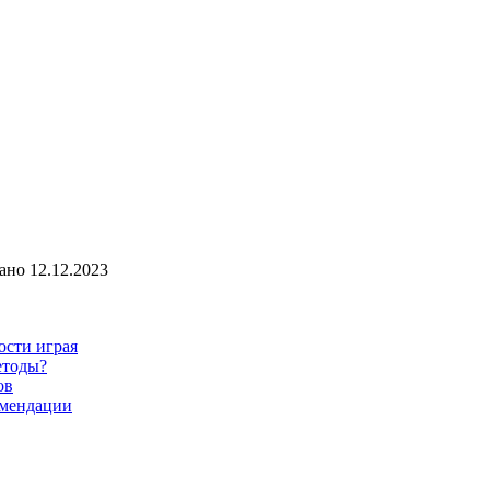
ано
12.12.2023
ости играя
етоды?
ов
омендации