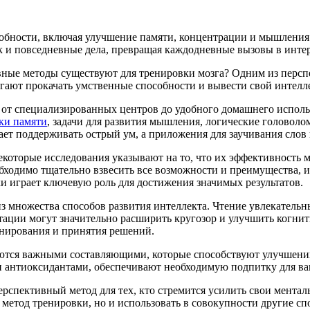
обности, включая улучшение памяти, концентрации и мышления.
ак и повседневные дела, превращая каждодневные вызовы в инт
ивные методы существуют для тренировки мозга? Одним из пер
гают прокачать умственные способности и вывести свой интелл
 от специализированных центров до удобного домашнего исполь
ки памяти
, задачи для развития мышления, логические головоло
ет поддерживать острый ум, а приложения для заучивания слов
которые исследования указывают на то, что их эффективность м
бходимо тщательно взвесить все возможности и преимущества, 
и играет ключевую роль для достижения значимых результатов.
з множества способов развития интеллекта. Чтение увлекательн
тации могут значительно расширить кругозор и улучшить когнит
анирования и принятия решений.
яются важными составляющими, которые способствуют улучшению
и антиоксидантами, обеспечивают необходимую подпитку для ва
рспективный метод для тех, кто стремится усилить свои мента
 метод тренировки, но и использовать в совокупности другие с