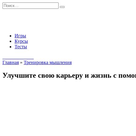
Перейти
Search
к
for:
содержанию
Игры
Курсы
Тесты
Начать занятия
Главная
»
Тренировка мышления
Улучшите свою карьеру и жизнь с пом