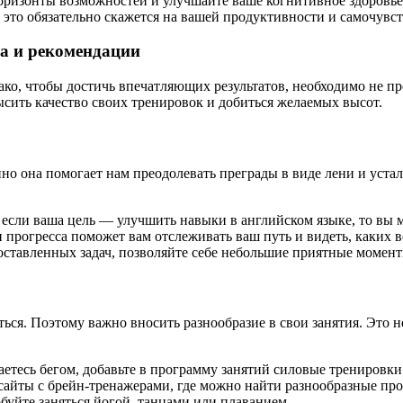
горизонты возможностей и улучшайте ваше когнитивное здоровь
и это обязательно скажется на вашей продуктивности и самочувс
а и рекомендации
о, чтобы достичь впечатляющих результатов, необходимо не про
сить качество своих тренировок и добиться желаемых высот.
о она помогает нам преодолевать преграды в виде лени и уста
сли ваша цель — улучшить навыки в английском языке, то вы м
 прогресса поможет вам отслеживать ваш путь и видеть, каких 
ставленных задач, позволяйте себе небольшие приятные момент
я. Поэтому важно вносить разнообразие в свои занятия. Это не 
тесь бегом, добавьте в программу занятий силовые тренировки
айты с брейн-тренажерами, где можно найти разнообразные про
уйте заняться йогой, танцами или плаванием.