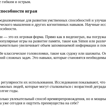
е гибким и острым.
способности играя
дназначенные для развития умственных способностей и улучше
ического мышления и других когнитивных навыков. Научные исс
особности.
 — это их игровая форма. Прямо как в видеоиграх, вы погружае
популярные игры на развитие памяти, такие как Simon или разл
значительно увеличивает объем запоминаемой информации и помо
бе классические головоломки, такие как судоку или шахматы. О
ий сложных задач. Это навыки, которые становятся необходимы
 регулярности их использования. Исследования показывают, чт
илых людей, которые могут сталкиваться с возрастной деграда
олгие годы.
 только увлекательный способ времяпрепровождения, но и мощн
га уже сегодня и ощутить преимущества на себе?