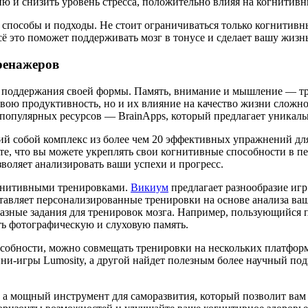
ию и снизить уровень стресса, положительно влияя на когнитив
е способы и подходы. Не стоит ограничиваться только когнитив
ё это поможет поддерживать мозг в тонусе и сделает вашу жизн
ренажеров
я поддержания своей формы. Память, внимание и мышление — тр
 свою продуктивность, но и их влияние на качество жизни слож
 популярных ресурсов — BrainApps, который предлагает уникал
й собой комплекс из более чем 20 эффективных упражнений для
те, что вы можете укреплять свои когнитивные способности в пе
зволяет анализировать ваши успехи и прогресс.
огнитивными тренировками.
Викиум
предлагает разнообразие игр
ставляет персонализированные тренировки на основе анализа в
азные задания для тренировок мозга. Например, пользующийся п
ть фотографическую и слуховую память.
обности, можно совмещать тренировки на нескольких платформа
ини-игры Lumosity, а другой найдет полезным более научный по
.
, а мощный инструмент для саморазвития, который позволит вам