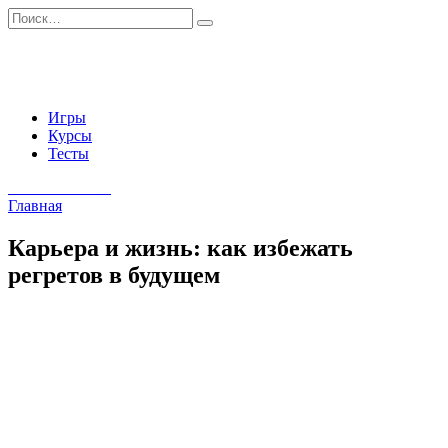
Перейти
Search
к
for:
содержанию
Игры
Курсы
Тесты
Начать занятия
Главная
Карьера и жизнь: как избежать
регретов в будущем