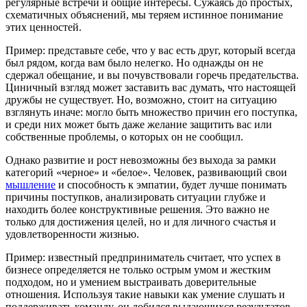
регулярные встречи и общие интересы. Сужаясь до простых,
схематичных объяснений, мы теряем истинное понимание
этих ценностей.
Пример: представьте себе, что у вас есть друг, который всегда
был рядом, когда вам было нелегко. Но однажды он не
сдержал обещание, и вы почувствовали горечь предательства.
Циничный взгляд может заставить вас думать, что настоящей
дружбы не существует. Но, возможно, стоит на ситуацию
взглянуть иначе: могло быть множество причин его поступка,
и среди них может быть даже желание защитить вас или
собственные проблемы, о которых он не сообщил.
Однако развитие и рост невозможны без выхода за рамки
категорий «черное» и «белое». Человек, развивающий свои
мышление
и способность к эмпатии, будет лучше понимать
причины поступков, анализировать ситуации глубже и
находить более конструктивные решения. Это важно не
только для достижения целей, но и для личного счастья и
удовлетворенности жизнью.
Пример: известный предприниматель считает, что успех в
бизнесе определяется не только острым умом и жестким
подходом, но и умением выстраивать доверительные
отношения. Используя такие навыки как умение слушать и
поддерживать команду, он добился выдающихся результатов.