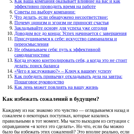
Как ваша компания оказывает влияние на вас и как
эффективно проводить время на работе
Советы по выбору компании:
Что делать, если обнаружено несоответствие:
Почему цинизм и эгоизм не приносят счастья
Закладывайте основу для успеха уже сегодня
Доводим все до конца: Успех начинается с завершения
Прислушиваемся к себе: искусство самоанализа и
переосмысления
Не обманываем себя: путь к эффективной
самодиагностике
Когда нужно контролировать себя, а когда это не стоит
делать: поиск баланса
«Чего я заслуживаю?» – Ключ к вашему успеху
Как победить привычку откладывать дела на завтра:
Пошаговое руководство
Как лень может повлиять на вашу жизнь
Как избежать сожалений в будущем?
Каждому из нас знакомо это чувство — оглядываемся назад и
сожалеем о некоторых поступках, которые казались
правильными в тот момент. Мы часто выходим из ситуации с
оправданием «я хотел это сделать». Но что, если бы можно
было бы избежать этих сожалений? Это вполне реально, если