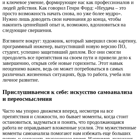
и ключевое умение, формирующее нас как профессионалов и
людей действия. Как говорил Генри Форд: «Неудача – это
просто возможность начать снова, но уже более мудро».
Нужно лишь доводить свои начинания до конца, чтобы
накопить ценнейший опыт и, возможно, вдохновиться на
следующие свершения.
Взгляните вокруг: художник, который завершил свою картину,
программный инженер, выпустивший новую версию ПО,
студент, успешно защитивший диплом. Все они смогли
преодолеть все препятствия на своем пути и привели дело к
завершению, открыв себе новые горизонты. Этот навык
неоценимо важен, ведь он может потребоваться в самых
различных жизненных ситуациях, будь то работа, учеба или
личное развитие.
Прислушиваемся к себе: искусство самоанализа
и переосмысления
Часто мы упорно движемся вперед, несмотря на все
препятствия и сложности, но бывает моменты, когда стоит
остановиться, задуматься и понять, что продолжающаяся
работа не оправдывает вложенные усилия. Эти мужественные
моменты самоанализа помогают нам избежать еще больших
потерь и сохранить драгоценное время. Например, художник,