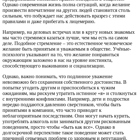
Однако современная жизнь полна ситуаций, когда желание
произвести впечатление на других людей становится столь
сильным, что побуждает нас действовать вразрез с этими
правилами и даже прибегать к лицемерию.
Например, на деловых встречах или в кругу новых знакомых
мы часто стремимся казаться лучше, чем мы есть на самом
деле. Подобное стремление – это естественное человеческое
желание быть принятым и уважаемым в обществе. Учёные-
психологи указывают на то, что желание понравиться
окружающим заложено в нас на уровне инстинкта,
способствующего выживанию и социализации.
Однако, важно понимать, что подлинное уважение
невозможно без сохранения собственного достоинства. В
попытке угодить другим и приспособиться к чужим
ожиданиям, мы рискуем утратить истинное «я» и столкнуться
с внутренними конфликтами. Например, дети и подростки
нередко поддаются давлению сверстников, чтобы быть
принятыми в компании, что часто приводит к
неблагоприятным последствиям. Они могут начать курить,
употреблять алкоголь или заниматься другим рискованным
поведением, просто чтобы «быть как все». Однако в
долгосрочной перспективе такое поведение может стать
причиной серьезных проблем со здоровьем и репутацией.