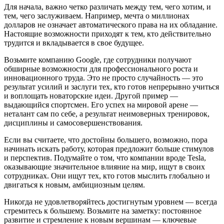
Для начала, важно четко различать между тем, чего хотим, и
тем, чего заслуживаем. Например, мечта о миллионах
долларов не означает автоматического права на их обладание.
Настоящие возможности приходят к тем, кто действительно
трудится и вкладывается в свое будущее.
Возьмите компанию Google, где сотрудники получают
обширные возможности для профессионального роста и
инновационного труда. Это не просто случайность — это
результат усилий и заслуги тех, кто готов непрерывно учиться
и воплощать новаторские идеи. Другой пример —
выдающийся спортсмен. Его успех на мировой арене —
неталант сам по себе, а результат неимоверных тренировок,
дисциплины и самосовершенствования.
Если вы считаете, что достойны большего, возможно, пора
начинать искать работу, которая предложит больше стимулов
и перспектив. Подумайте о том, что компании вроде Tesla,
оказывающие значительное влияние на мир, ищут в своих
сотрудниках. Они ищут тех, кто готов мыслить глобально и
двигаться к новым, амбициозным целям.
Никогда не удовлетворяйтесь достигнутым уровнем — всегда
стремитесь к большему. Возьмите на заметку: постоянное
развитие и стремление к новым вершинам — ключевые