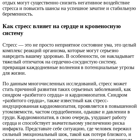
отдых могут существенно снизить негативное воздействие
стресса и повысить шансы на успешное зачатие и стабильную
беременность.
Как стресс влияет на сердце и кровеносную
систему
Стресс — это не просто неприятное состояние ума, это целый
комплекс реакций организма, которые могут серьезно
навредить вашему здоровью. В особенности, он накладывает
тяжелый отпечаток на сердечно-сосудистую систему,
превращая каждодневные волнения в потенциальные угрозы
для жизни.
По данным многочисленных исследований, стресс может
стать причиной развития таких серьезных заболеваний, как
синдром «разбитого сердца» и кардиомиопатия. Синдром
«разбитого сердца», также известный как стресс-
индуцированная кардиомиопатия, проявляется в повышенной
утомляемости, частом сердцебиении, одышке и давлении в
груди. Кардиомиопатия, в свою очередь, ухудшает работу
сердца и способствует значительному увеличению риска
инфаркта. Представьте себе ситуацию, где человек пережил
сильный эмоциональный шок, такой как потеря близкого, и
вдруг начинает испытывать симптомы, схожие с сердечным