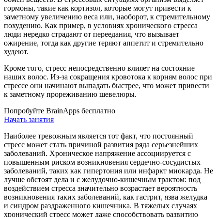
гормоны, такие как кортизол, которые могут привести к
заметному увеличению веса или, наоборот, к стремительному
похудению. Как пример, в условиях хронического стресса
люди нередко страдают от переедания, что вызывает
ожирение, тогда как другие теряют аппетит и стремительно
худеют.
Кроме того, стресс непосредственно влияет на состояние
наших волос. Из-за сокращения кровотока к корням волос при
стрессе они начинают выпадать быстрее, что может привести
к заметному прореживанию шевелюры.
Попробуйте BrainApps бесплатно
Начать занятия
Наиболее тревожным является тот факт, что постоянный
стресс может стать причиной развития ряда серьезнейших
заболеваний. Хроническое напряжение ассоциируется с
повышенным риском возникновения сердечно-сосудистых
заболеваний, таких как гипертония или инфаркт миокарда. Не
лучше обстоят дела и с желудочно-кишечным трактом: под
воздействием стресса значительно возрастает вероятность
возникновения таких заболеваний, как гастрит, язва желудка
и синдром раздраженного кишечника. В тяжелых случаях
хронический стресс может даже способствовать развитию