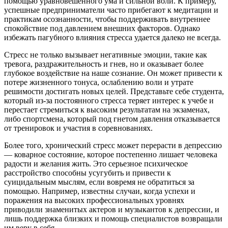
помощью уравновешенного ума и сильной воли. К примеру,
успешные предприниматели часто прибегают к медитации и
практикам осознанности, чтобы поддерживать внутреннее
спокойствие под давлением внешних факторов. Однако
избежать пагубного влияния стресса удается далеко не всегда.
Стресс не только вызывает негативные эмоции, такие как
тревога, раздражительность и гнев, но и оказывает более
глубокое воздействие на наше сознание. Он может привести к
потере жизненного тонуса, ослаблению воли и утрате
решимости достигать новых целей. Представьте себе студента,
который из-за постоянного стресса теряет интерес к учебе и
перестает стремиться к высоким результатам на экзаменах,
либо спортсмена, который под гнетом давления отказывается
от тренировок и участия в соревнованиях.
Более того, хронический стресс может перерасти в депрессию
— коварное состояние, которое постепенно лишает человека
радости и желания жить. Это серьезное психическое
расстройство способны усугубить и привести к
суицидальным мыслям, если вовремя не обратиться за
помощью. Например, известны случаи, когда успехи и
поражения на высоких профессиональных уровнях
приводили знаменитых актеров и музыкантов к депрессии, и
лишь поддержка близких и помощь специалистов возвращали
им веру в себя.