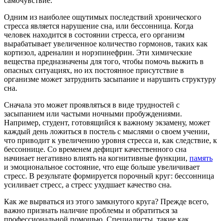
самочувствие.
Одним из наиболее ощутимых последствий хронического
стресса является нарушение сна, или бессонница. Когда
человек находится в состоянии стресса, его организм
вырабатывает увеличенное количество гормонов, таких как
кортизол, адреналин и норэпинефрин. Эти химические
вещества предназначены для того, чтобы помочь выжить в
опасных ситуациях, но их постоянное присутствие в
организме может затруднить засыпание и нарушить структуру
сна.
Сначала это может проявляться в виде трудностей с
засыпанием или частыми ночными пробуждениями.
Например, студент, готовящийся к важному экзамену, может
каждый день ложиться в постель с мыслями о своем учении,
что приводит к увеличению уровня стресса и, как следствие, к
бессоннице. Со временем дефицит качественного сна
начинает негативно влиять на когнитивные функции,
память
и эмоциональное состояние, что еще больше увеличивает
стресс. В результате формируется порочный круг: бессонница
усиливает стресс, а стресс ухудшает качество сна.
Как же вырваться из этого замкнутого круга? Прежде всего,
важно признать наличие проблемы и обратиться за
профессиональной помощью. Специалисты, такие как