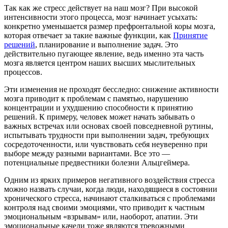
Так как же стресс действует на наш мозг? При высокой
интенсивности этого процесса, мозг начинает усыхать:
конкретно уменьшается размер префронтальной коры мозга,
которая отвечает за такие важные функции, как
Принятие
решений
, планирование и выполнение задач. Это
действительно пугающее явление, ведь именно эта часть
мозга является центром наших высших мыслительных
процессов.
Эти изменения не проходят бесследно: снижение активности
мозга приводит к проблемам с памятью, нарушению
концентрации и ухудшению способности к принятию
решений. К примеру, человек может начать забывать о
важных встречах или основах своей повседневной рутины,
испытывать трудности при выполнении задач, требующих
сосредоточенности, или чувствовать себя неуверенно при
выборе между разными вариантами. Все это —
потенциальные предвестники болезни Альцгеймера.
Одним из ярких примеров негативного воздействия стресса
можно назвать случаи, когда люди, находящиеся в состоянии
хронического стресса, начинают сталкиваться с проблемами
контроля над своими эмоциями, что приводит к частным
эмоциональным «взрывам» или, наоборот, апатии. Эти
эмоциональные качели тоже являются тревожными