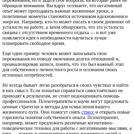
переживания, но и задать себе вопросы, на которые ранее не
обращали внимания. Вы вдруг осознаете, что негативный
опыт может преподавать важные жизненные уроки, а
позитивные моменты становятся источником вдохновения и
энергии. Например, кто-то может писать в своем дневнике об
усталости на работе, а затем обнаружить, что эта усталость
связана с отсутствием временного отдыха — и вот уже
появляется идея о необходимости научиться лучше
планировать свободное время.
Еще один пример: человек может записывать свои
переживания по поводу окончания долгих отношений и,
проанализировав записи, понять, что это был важный этап
для собственного личностного роста и осознания своих
истинных потребностей.
Не всегда бывает легко разобраться в своих чувствах и найти
в них смысл. Если попытки справиться самостоятельно не
приводят к результатам, не стоит недооценивать помощь
профессионалов. Психотерапевты и коучи могут предложить
ценные стратегии и методы для осмысления вашего
жизненного пути. Они помогут снять
стресс
и открыть новые
горизонты понятия собственного опыта. Психотерапевт,
например, может предложить различные когнитивно-
поведенческие техники для работы с негативными мыслями, а
коуч — помочь в определении ваших жизненных целей и