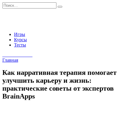
Перейти
Search
к
for:
содержанию
Игры
Курсы
Тесты
Начать занятия
Главная
Как нарративная терапия помогает
улучшить карьеру и жизнь:
практические советы от экспертов
BrainApps