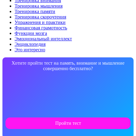
Тренировка внимания
Тренировка мышления
Тренировка памяти
Тренировка скорочтения
Упражнения и практики
Финансовая грамотность
Функции мозга
Эмоциональный интеллект
Энциклопедия
Это интересно
Хотите пройти тест на память, внимание и мышление
совершенно бесплатно?
Пройти тест