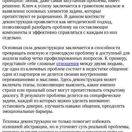
принципе: любая, даже самая запутанная проблема, имеет
решение. Ключ к успеху заключается в грамотном анализе и
выявлении основных элементов задачи, которые
препятствуют ее разрешению. В данном контексте
деконструкция проявляется как методический подход,
позволяющий разобрать проблему на составляющие
компоненты и эффективно справляться с каждым из них
отдельно.
Основная сила деконструкции заключается в способности
превращать неясную и громоздкую проблему в доступный для
анализа набор четко профилированных вопросов. К примеру,
представьте себе сложные
отношения
между двумя людьми,
где одна из ключевых проблем состоит в недостатке общения:
один из партнеров не делится своими внутренними
переживаниями и мыслями. Здесь деконструкция может
включать этапы, позволяющие выяснить, какие именно
страхи или прошлый опыт могут препятствовать открытому
диалогу. В результате проблема делится на специфические
задачи, каждой из которых можно уделить внимание:
установить доверие, улучшить навыки общения, преодолеть
эмоциональные барьеры.
Техника деконструкции не только помогает избежать
излишней абстракции, но и уточняет суть реальной проблемы,
попутно выявляя основные сложности и предлагая пути их