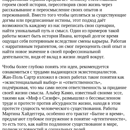
героем своей истории, пересотворив свою жизнь через
рассказывание и переосмысление своих опытов и
переживаний. Вместо того чтобы цепляться за существующие
догмы или предписанные истины, этот подход даёт
возможность каждому из нас переписать свои сценарии,
найти уникальный путь и смысл. Один из примеров такой
работы может быть история Ивана, который долгое время
ощущал себя потерянным вследствие смены карьеры. Работая
с нарративным терапевтом, он смог переоценить свой опыт и
найти новое значение в своей профессиональной
деятельности, видя её вклад в жизни людей вокруг.
Чтобы более глубоко понять эти идеи, рекомендуется
ознакомиться с трудами выдающихся экзистенциалистов.
Жан-Поль Сартр изложил в своих работах такие понятия как
«экзистенциальный выбор» и «ответственность»,
подчёркивая, что мы сами несем ответственность за придание
своей жизни смысла. Альбер Камю, известный своими эссе,
такими как «Миф о Сизифе», размышлял о бессмысленном
труде и протесте против абсурдности жизни, находя в этом
протесте сущность человеческого существования. Работы
Мартина Хайдеггера, особенно его трактат «Бытие и время»,
предлагают глубокое погружение в понятие «аутентичности»,
то есть того, как найти подлинное существование в мире,
полном условностей и социальных ролей.