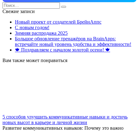
Search
for:
Свежие записи
Новый проект от создателей БрейнАппс
С новым годом!
Зимняя распродажа 2025
Большое обновление тренажёров на BrainApps:
встречайте новый уровень удобства и эффективности!
🍁 Поздравляем с началом золотой осени! 🍁
Вам также может понравиться
5 способов улучшить коммуникативные навыки и достичь
новых высот в карьере и личной жизни
Развитие коммуникативных навыков: Почему это важно