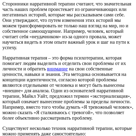
Сторонники нарративной терапии считают, что значительная
часть наших проблем проистекает из ограничивающих или
негативных историй, которые мы рассказываем сами себе.
Они утверждают, что путем изменения этих историй мы
можем транcформировать не только наш взгляд на мир, но и
собственное самоощущение. Например, человек, который
считает себя «неудачником» из-за одного провала, может
научиться видеть в этом опыте важный урок и шаг на пути к
успеху.
Нарративная терапия – это форма психотерапии, которая
помогает людям выделить и отделить свои проблемы от их
личности и обратить
внимание
на свои собственные
ценности, навыки и знания. Эта методика основывается на
концепции идентичности, согласно которой проблемы
являются отдельными от человека и могут быть вынесены
«внешне» для анализа. Один из основателей нарративной
терапии, Майкл Уайт, предложил термин «экстернализация»,
который означает вынесение проблемы за пределы личности.
Например, вместо того чтобы думать «Я тревожный человек»,
можно сказать «Я сталкиваюсь с тревогой», что позволяет
более объективно рассматривать проблему.
Существуют несколько техник нарративной терапии, которые
можно применять даже самостоятельно: