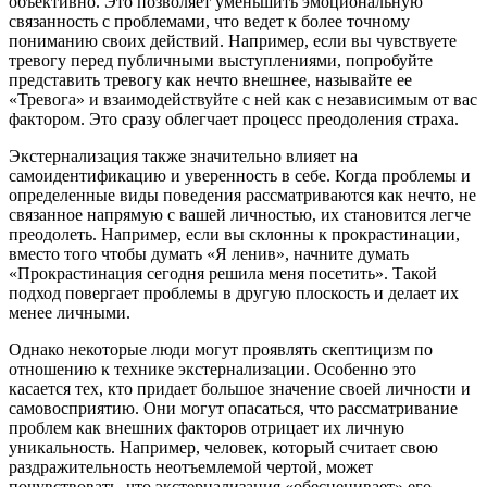
объективно. Это позволяет уменьшить эмоциональную
связанность с проблемами, что ведет к более точному
пониманию своих действий. Например, если вы чувствуете
тревогу перед публичными выступлениями, попробуйте
представить тревогу как нечто внешнее, называйте ее
«Тревога» и взаимодействуйте с ней как с независимым от вас
фактором. Это сразу облегчает процесс преодоления страха.
Экстернализация также значительно влияет на
самоидентификацию и уверенность в себе. Когда проблемы и
определенные виды поведения рассматриваются как нечто, не
связанное напрямую с вашей личностью, их становится легче
преодолеть. Например, если вы склонны к прокрастинации,
вместо того чтобы думать «Я ленив», начните думать
«Прокрастинация сегодня решила меня посетить». Такой
подход повергает проблемы в другую плоскость и делает их
менее личными.
Однако некоторые люди могут проявлять скептицизм по
отношению к технике экстернализации. Особенно это
касается тех, кто придает большое значение своей личности и
самовосприятию. Они могут опасаться, что рассматривание
проблем как внешних факторов отрицает их личную
уникальность. Например, человек, который считает свою
раздражительность неотъемлемой чертой, может
почувствовать, что экстернализация «обесценивает» его