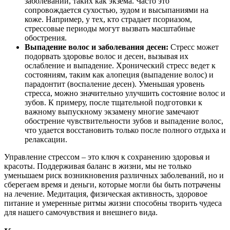
заболеваний, таких как экзема. Часто это
сопровождается сухостью, зудом и высыпаниями на
коже. Например, у тех, кто страдает псориазом,
стрессовые периоды могут вызвать масштабные
обострения.
Выпадение волос и заболевания десен:
Стресс может
подорвать здоровье волос и десен, вызывая их
ослабление и выпадение. Хронический стресс ведет к
состояниям, таким как алопеция (выпадение волос) и
парадонтит (воспаление десен). Уменьшая уровень
стресса, можно значительно улучшить состояние волос и
зубов. К примеру, после тщательной подготовки к
важному выпускному экзамену многие замечают
обострение чувствительности зубов и выпадение волос,
что удается восстановить только после полного отдыха и
релаксации.
Управление стрессом – это ключ к сохранению здоровья и
красоты. Поддерживая баланс в жизни, мы не только
уменьшаем риск возникновения различных заболеваний, но и
сберегаем время и деньги, которые могли бы быть потрачены
на лечение. Медитация, физическая активность, здоровое
питание и умеренные ритмы жизни способны творить чудеса
для нашего самочувствия и внешнего вида.