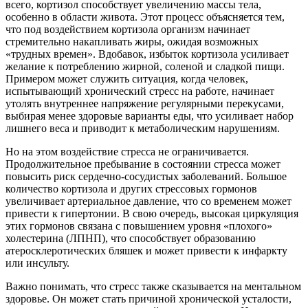
всего, кортизол способствует увеличению массы тела,
особенно в области живота. Этот процесс объясняется тем,
что под воздействием кортизола организм начинает
стремительно накапливать жиры, ожидая возможных
«трудных времен». Вдобавок, избыток кортизола усиливает
желание к потреблению жирной, соленой и сладкой пищи.
Примером может служить ситуация, когда человек,
испытывающий хронический стресс на работе, начинает
утолять внутреннее напряжение регулярными перекусами,
выбирая менее здоровые варианты еды, что усиливает набор
лишнего веса и приводит к метаболическим нарушениям.
Но на этом воздействие стресса не ограничивается.
Продолжительное пребывание в состоянии стресса может
повысить риск сердечно-сосудистых заболеваний. Большое
количество кортизола и других стрессовых гормонов
увеличивает артериальное давление, что со временем может
привести к гипертонии. В свою очередь, высокая циркуляция
этих гормонов связана с повышением уровня «плохого»
холестерина (ЛПНП), что способствует образованию
атеросклеротических бляшек и может привести к инфаркту
или инсульту.
Важно понимать, что стресс также сказывается на ментальном
здоровье. Он может стать причиной хронической усталости,