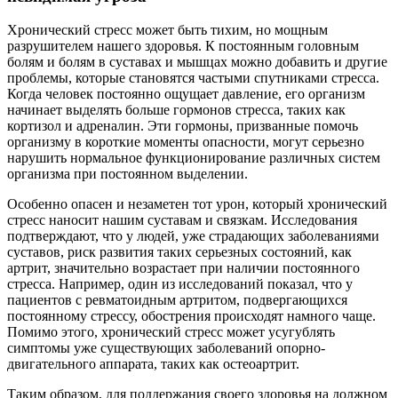
Хронический стресс может быть тихим, но мощным
разрушителем нашего здоровья. К постоянным головным
болям и болям в суставах и мышцах можно добавить и другие
проблемы, которые становятся частыми спутниками стресса.
Когда человек постоянно ощущает давление, его организм
начинает выделять больше гормонов стресса, таких как
кортизол и адреналин. Эти гормоны, призванные помочь
организму в короткие моменты опасности, могут серьезно
нарушить нормальное функционирование различных систем
организма при постоянном выделении.
Особенно опасен и незаметен тот урон, который хронический
стресс наносит нашим суставам и связкам. Исследования
подтверждают, что у людей, уже страдающих заболеваниями
суставов, риск развития таких серьезных состояний, как
артрит, значительно возрастает при наличии постоянного
стресса. Например, один из исследований показал, что у
пациентов с ревматоидным артритом, подвергающихся
постоянному стрессу, обострения происходят намного чаще.
Помимо этого, хронический стресс может усугублять
симптомы уже существующих заболеваний опорно-
двигательного аппарата, таких как остеоартрит.
Таким образом, для поддержания своего здоровья на должном