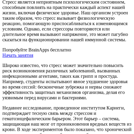
Стресс является неприятным психологическим состоянием,
способным повлиять на практически каждый аспект нашей
жизни, включая физическое здоровье. Наш организм устроен
таким образом, что стресс вызывает физиологическую
реакцию, помогающую приспосабливаться к изменяющимся
условиям. Однако, если стрессоры повторяются или
длительное время вызывают напряжение, это может пагубно
сказаться на функционировании нашей иммунной системы.
Попробуйте BrainApps бесплатно
Начать занятия
Широко известно, что стресс может значительно повысить
риск возникновения различных заболеваний, вызванных
инфекционными агентами, таких как грипп и простуда.
Например, студенты испытывают явное ухудшение здоровья
во время сессий: бесконечные зубрежка и нервы снижают
эффективность защитных механизмов организма, делая его
уязвимым перед вирусами и бактериями.
Недавнее исследование, проведенное институтом Карнеги,
подтверждает тесную связь между стрессом и
гематоэнцефалическим барьером. Этот барьер – система,
защищающая наш мозг от проникновения вредных веществ из
крови. В ходе экспериментов было показано, что хронический