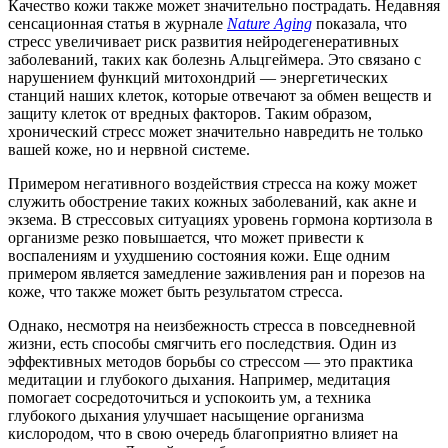
Качество кожи также может значительно пострадать. Недавняя
сенсационная статья в журнале
Nature Aging
показала, что
стресс увеличивает риск развития нейродегенеративных
заболеваний, таких как болезнь Альцгеймера. Это связано с
нарушением функций митохондрий — энергетических
станций наших клеток, которые отвечают за обмен веществ и
защиту клеток от вредных факторов. Таким образом,
хронический стресс может значительно навредить не только
вашей коже, но и нервной системе.
Примером негативного воздействия стресса на кожу может
служить обострение таких кожных заболеваний, как акне и
экзема. В стрессовых ситуациях уровень гормона кортизола в
организме резко повышается, что может привести к
воспалениям и ухудшению состояния кожи. Еще одним
примером является замедление заживления ран и порезов на
коже, что также может быть результатом стресса.
Однако, несмотря на неизбежность стресса в повседневной
жизни, есть способы смягчить его последствия. Один из
эффективных методов борьбы со стрессом — это практика
медитации и глубокого дыхания. Например, медитация
помогает сосредоточиться и успокоить ум, а техника
глубокого дыхания улучшает насыщение организма
кислородом, что в свою очередь благоприятно влияет на