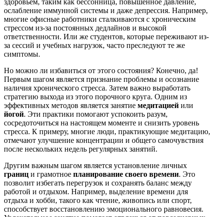
здоровьем, таким как бессонница, повышенное давление,
ослабление иммунной системы и даже депрессия. Например,
многие офисные работники сталкиваются с хроническим
стрессом из-за постоянных дедлайнов и высокой
ответственности. Или же студентов, которые переживают из-
за сессий и учебных нагрузок, часто преследуют те же
симптомы.
Но можно ли избавиться от этого состояния? Конечно, да!
Первым шагом является признание проблемы и осознание
наличия хронического стресса. Затем важно выработать
стратегию выхода из этого порочного круга. Одним из
эффективных методов является занятие
медитацией
или
йогой
. Эти практики помогают успокоить разум,
сосредоточиться на настоящем моменте и снизить уровень
стресса. К примеру, многие люди, практикующие медитацию,
отмечают улучшение концентрации и общего самочувствия
после нескольких недель регулярных занятий.
Другим важным шагом является установление личных
границ
и грамотное
планирование своего времени
. Это
позволит избегать перегрузок и сохранять баланс между
работой и отдыхом. Например, выделение времени для
отдыха и хобби, такого как чтение, живопись или спорт,
способствует восстановлению эмоционального равновесия.