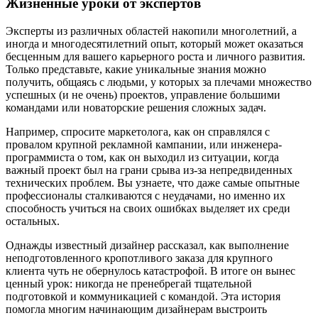
Жизненные уроки от экспертов
Эксперты из различных областей накопили многолетний, а
иногда и многодесятилетний опыт, который может оказаться
бесценным для вашего карьерного роста и личного развития.
Только представьте, какие уникальные знания можно
получить, общаясь с людьми, у которых за плечами множество
успешных (и не очень) проектов, управление большими
командами или новаторские решения сложных задач.
Например, спросите маркетолога, как он справлялся с
провалом крупной рекламной кампании, или инженера-
программиста о том, как он выходил из ситуации, когда
важный проект был на грани срыва из-за непредвиденных
технических проблем. Вы узнаете, что даже самые опытные
профессионалы сталкиваются с неудачами, но именно их
способность учиться на своих ошибках выделяет их среди
остальных.
Однажды известный дизайнер рассказал, как выполнение
неподготовленного кропотливого заказа для крупного
клиента чуть не обернулось катастрофой. В итоге он вынес
ценный урок: никогда не пренебрегай тщательной
подготовкой и коммуникацией с командой. Эта история
помогла многим начинающим дизайнерам выстроить