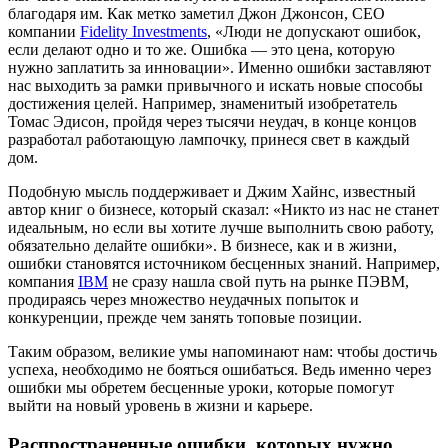
благодаря им. Как метко заметил Джон Джонсон, CEO
компании
Fidelity Investments
, «Люди не допускают ошибок,
если делают одно и то же. Ошибка — это цена, которую
нужно заплатить за инновации». Именно ошибки заставляют
нас выходить за рамки привычного и искать новые способы
достижения целей. Например, знаменитый изобретатель
Томас Эдисон, пройдя через тысячи неудач, в конце концов
разработал работающую лампочку, принеся свет в каждый
дом.
Подобную мысль поддерживает и Джим Хайнс, известный
автор книг о бизнесе, который сказал: «Никто из нас не станет
идеальным, но если вы хотите лучше выполнить свою работу,
обязательно делайте ошибки». В бизнесе, как и в жизни,
ошибки становятся источником бесценных знаний. Например,
компания
IBM
не сразу нашла свой путь на рынке ПЭВМ,
продираясь через множество неудачных попыток и
конкуренции, прежде чем занять топовые позиции.
Таким образом, великие умы напоминают нам: чтобы достичь
успеха, необходимо не бояться ошибаться. Ведь именно через
ошибки мы обретем бесценные уроки, которые помогут
выйти на новый уровень в жизни и карьере.
Распространенные ошибки, которых нужно