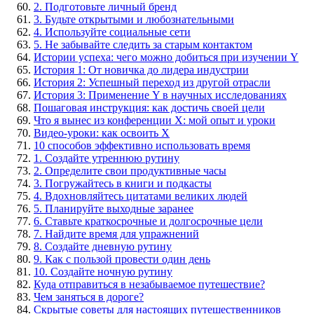
2. Подготовьте личный бренд
3. Будьте открытыми и любознательными
4. Используйте социальные сети
5. Не забывайте следить за старым контактом
Истории успеха: чего можно добиться при изучении Y
История 1: От новичка до лидера индустрии
История 2: Успешный переход из другой отрасли
История 3: Применение Y в научных исследованиях
Пошаговая инструкция: как достичь своей цели
Что я вынес из конференции Х: мой опыт и уроки
Видео-уроки: как освоить Х
10 способов эффективно использовать время
1. Создайте утреннюю рутину
2. Определите свои продуктивные часы
3. Погружайтесь в книги и подкасты
4. Вдохновляйтесь цитатами великих людей
5. Планируйте выходные заранее
6. Ставьте краткосрочные и долгосрочные цели
7. Найдите время для упражнений
8. Создайте дневную рутину
9. Как с пользой провести один день
10. Создайте ночную рутину
Куда отправиться в незабываемое путешествие?
Чем заняться в дороге?
Скрытые советы для настоящих путешественников