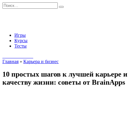
Перейти
Search
к
for:
содержанию
Игры
Курсы
Тесты
Начать занятия
Главная
»
Карьера и бизнес
10 простых шагов к лучшей карьере и
качеству жизни: советы от BrainApps