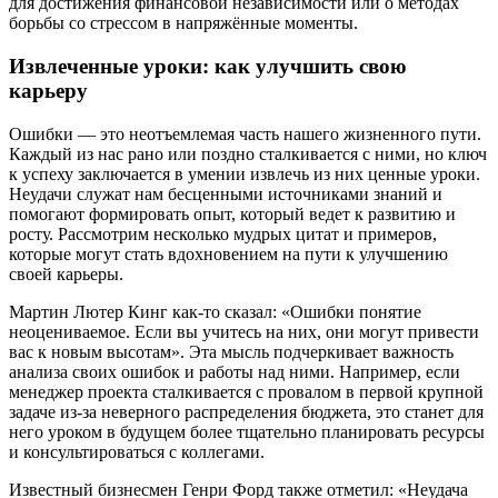
для достижения финансовой независимости или о методах
борьбы со стрессом в напряжённые моменты.
Извлеченные уроки: как улучшить свою
карьеру
Ошибки — это неотъемлемая часть нашего жизненного пути.
Каждый из нас рано или поздно сталкивается с ними, но ключ
к успеху заключается в умении извлечь из них ценные уроки.
Неудачи служат нам бесценными источниками знаний и
помогают формировать опыт, который ведет к развитию и
росту. Рассмотрим несколько мудрых цитат и примеров,
которые могут стать вдохновением на пути к улучшению
своей карьеры.
Мартин Лютер Кинг как-то сказал: «Ошибки понятие
неоцениваемое. Если вы учитесь на них, они могут привести
вас к новым высотам». Эта мысль подчеркивает важность
анализа своих ошибок и работы над ними. Например, если
менеджер проекта сталкивается с провалом в первой крупной
задаче из-за неверного распределения бюджета, это станет для
него уроком в будущем более тщательно планировать ресурсы
и консультироваться с коллегами.
Известный бизнесмен Генри Форд также отметил: «Неудача