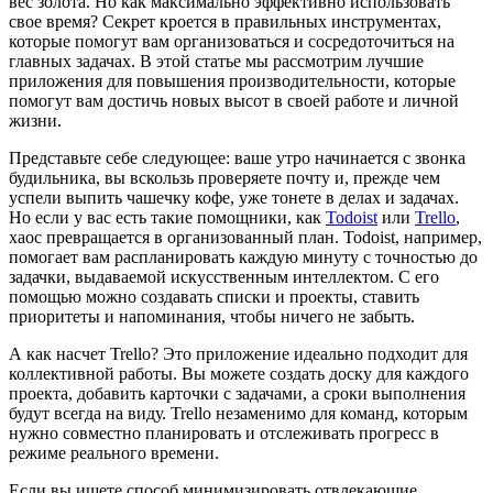
вес золота. Но как максимально эффективно использовать
свое время? Секрет кроется в правильных инструментах,
которые помогут вам организоваться и сосредоточиться на
главных задачах. В этой статье мы рассмотрим лучшие
приложения для повышения производительности, которые
помогут вам достичь новых высот в своей работе и личной
жизни.
Представьте себе следующее: ваше утро начинается с звонка
будильника, вы вскользь проверяете почту и, прежде чем
успели выпить чашечку кофе, уже тонете в делах и задачах.
Но если у вас есть такие помощники, как
Todoist
или
Trello
,
хаос превращается в организованный план. Todoist, например,
помогает вам распланировать каждую минуту с точностью до
задачки, выдаваемой искусственным интеллектом. С его
помощью можно создавать списки и проекты, ставить
приоритеты и напоминания, чтобы ничего не забыть.
А как насчет Trello? Это приложение идеально подходит для
коллективной работы. Вы можете создать доску для каждого
проекта, добавить карточки с задачами, а сроки выполнения
будут всегда на виду. Trello незаменимо для команд, которым
нужно совместно планировать и отслеживать прогресс в
режиме реального времени.
Если вы ищете способ минимизировать отвлекающие