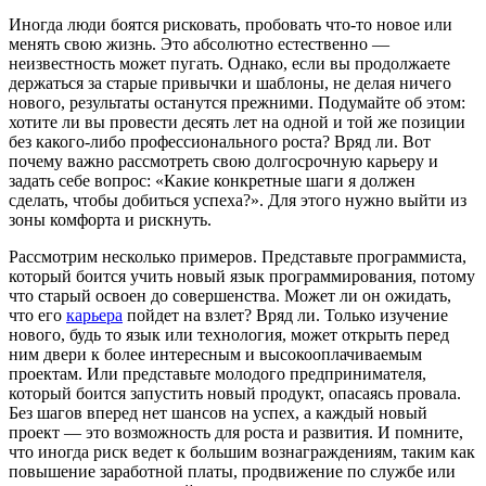
Иногда люди боятся рисковать, пробовать что-то новое или
менять свою жизнь. Это абсолютно естественно —
неизвестность может пугать. Однако, если вы продолжаете
держаться за старые привычки и шаблоны, не делая ничего
нового, результаты останутся прежними. Подумайте об этом:
хотите ли вы провести десять лет на одной и той же позиции
без какого-либо профессионального роста? Вряд ли. Вот
почему важно рассмотреть свою долгосрочную карьеру и
задать себе вопрос: «Какие конкретные шаги я должен
сделать, чтобы добиться успеха?». Для этого нужно выйти из
зоны комфорта и рискнуть.
Рассмотрим несколько примеров. Представьте программиста,
который боится учить новый язык программирования, потому
что старый освоен до совершенства. Может ли он ожидать,
что его
карьера
пойдет на взлет? Вряд ли. Только изучение
нового, будь то язык или технология, может открыть перед
ним двери к более интересным и высокооплачиваемым
проектам. Или представьте молодого предпринимателя,
который боится запустить новый продукт, опасаясь провала.
Без шагов вперед нет шансов на успех, а каждый новый
проект — это возможность для роста и развития. И помните,
что иногда риск ведет к большим вознаграждениям, таким как
повышение заработной платы, продвижение по службе или