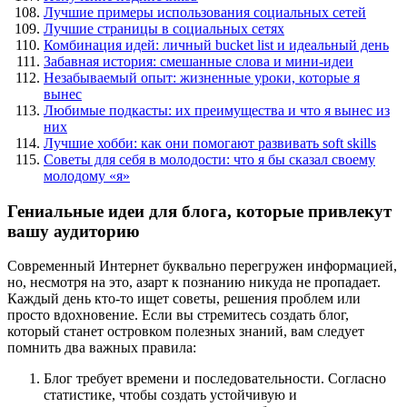
Лучшие примеры использования социальных сетей
Лучшие страницы в социальных сетях
Комбинация идей: личный bucket list и идеальный день
Забавная история: смешанные слова и мини-идеи
Незабываемый опыт: жизненные уроки, которые я
вынес
Любимые подкасты: их преимущества и что я вынес из
них
Лучшие хобби: как они помогают развивать soft skills
Советы для себя в молодости: что я бы сказал своему
молодому «я»
Гениальные идеи для блога, которые привлекут
вашу аудиторию
Современный Интернет буквально перегружен информацией,
но, несмотря на это, азарт к познанию никуда не пропадает.
Каждый день кто-то ищет советы, решения проблем или
просто вдохновение. Если вы стремитесь создать блог,
который станет островком полезных знаний, вам следует
помнить два важных правила:
Блог требует времени и последовательности. Согласно
статистике, чтобы создать устойчивую и