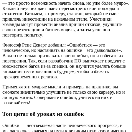
— это просто возможность начать снова, но уже более мудро».
Каждый неуспех дает шанс пересмотреть свои подходы и
стратегии. Возьмем, к примеру, стартап, который не смог
привлечь инвестиции на начальном этапе. Участники
команды могут провести анализ причин отказов, улучшить
свою презентацию и бизнес-модель, а затем успешно
повторить попытку.
Философ Рене Декарт добавил: «Ошибаться — это
человеческое, но настаивать на ошибке – это дьявольское».
Важно не только признавать свои ошибки, но и избегать их
повторения. Так, если разработчик ПО выпускает продукт с
множеством багов из-за спешки, он научится уделять больше
внимания тестированию в будущем, чтобы избежать
преждевременных релизов.
Применяя эти мудрые мысли и примеры на практике, вы
сможете значительно улучшить не только свою карьеру, но и
личную жизнь. Совершайте ошибки, учитесь на них и
развивайтесь!
Топ цитат об уроках из ошибок
Ошибки — неотъемлемая часть человеческого прогресса, и
мы часто оказываемся на пути к великим открытиям именно