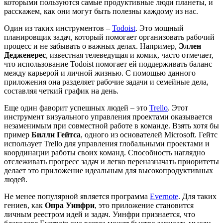
которыми пользуются самые продуктивные люди планеты, и
расскажем, как они могут быть полезны каждому из нас.
Один из таких инструментов –
Todoist
. Это мощный
планировщик задач, который помогает организовать рабочий
процесс и не забывать о важных делах. Например,
Эллен
Дедженерес
, известная телеведущая и комик, часто отмечает,
что использование Todoist помогает ей поддерживать баланс
между карьерой и личной жизнью. С помощью данного
приложения она разделяет рабочие задачи и семейные дела,
составляя четкий график на день.
Еще один фаворит успешных людей – это
Trello
. Этот
инструмент визуального управления проектами оказывается
незаменимым при совместной работе в команде. Взять хотя бы
пример
Билли Гейтса
, одного из основателей Microsoft. Гейтс
использует Trello для управления глобальными проектами и
координации работы своих команд. Способность наглядно
отслеживать прогресс задач и легко переназначать приоритеты
делает это приложение идеальным для высокопродуктивных
людей.
Не менее популярной является программа
Evernote
. Для таких
гениев, как
Опра Уинфри
, это приложение становится
личным реестром идей и задач. Уинфри признается, что