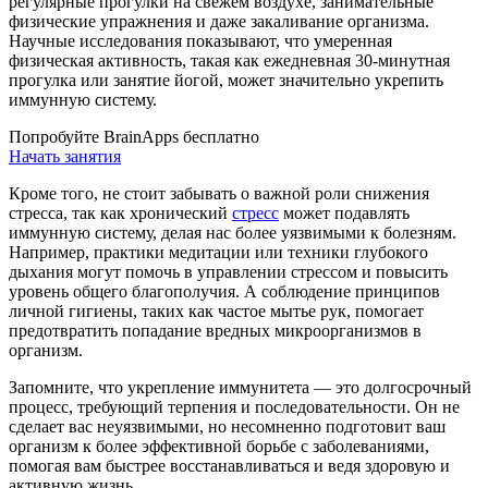
регулярные прогулки на свежем воздухе, занимательные
физические упражнения и даже закаливание организма.
Научные исследования показывают, что умеренная
физическая активность, такая как ежедневная 30-минутная
прогулка или занятие йогой, может значительно укрепить
иммунную систему.
Попробуйте BrainApps бесплатно
Начать занятия
Кроме того, не стоит забывать о важной роли снижения
стресса, так как хронический
стресс
может подавлять
иммунную систему, делая нас более уязвимыми к болезням.
Например, практики медитации или техники глубокого
дыхания могут помочь в управлении стрессом и повысить
уровень общего благополучия. А соблюдение принципов
личной гигиены, таких как частое мытье рук, помогает
предотвратить попадание вредных микроорганизмов в
организм.
Запомните, что укрепление иммунитета — это долгосрочный
процесс, требующий терпения и последовательности. Он не
сделает вас неуязвимыми, но несомненно подготовит ваш
организм к более эффективной борьбе с заболеваниями,
помогая вам быстрее восстанавливаться и ведя здоровую и
активную жизнь.