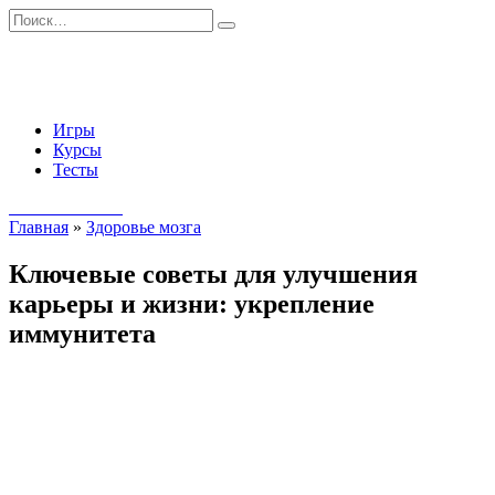
Перейти
Search
к
for:
содержанию
Игры
Курсы
Тесты
Начать занятия
Главная
»
Здоровье мозга
Ключевые советы для улучшения
карьеры и жизни: укрепление
иммунитета