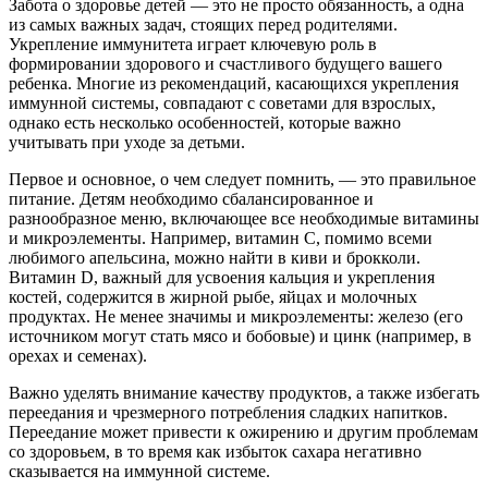
Забота о здоровье детей — это не просто обязанность, а одна
из самых важных задач, стоящих перед родителями.
Укрепление иммунитета играет ключевую роль в
формировании здорового и счастливого будущего вашего
ребенка. Многие из рекомендаций, касающихся укрепления
иммунной системы, совпадают с советами для взрослых,
однако есть несколько особенностей, которые важно
учитывать при уходе за детьми.
Первое и основное, о чем следует помнить, — это правильное
питание. Детям необходимо сбалансированное и
разнообразное меню, включающее все необходимые витамины
и микроэлементы. Например, витамин С, помимо всеми
любимого апельсина, можно найти в киви и брокколи.
Витамин D, важный для усвоения кальция и укрепления
костей, содержится в жирной рыбе, яйцах и молочных
продуктах. Не менее значимы и микроэлементы: железо (его
источником могут стать мясо и бобовые) и цинк (например, в
орехах и семенах).
Важно уделять внимание качеству продуктов, а также избегать
переедания и чрезмерного потребления сладких напитков.
Переедание может привести к ожирению и другим проблемам
со здоровьем, в то время как избыток сахара негативно
сказывается на иммунной системе.