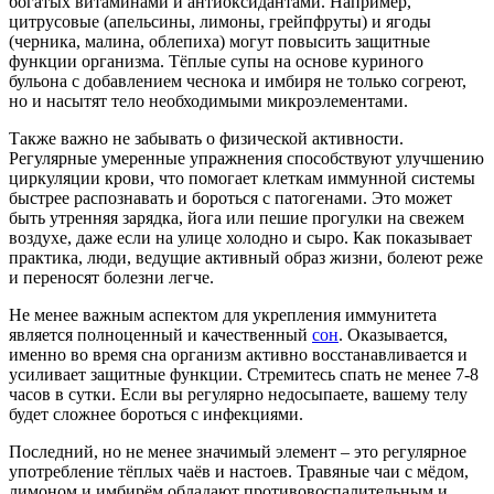
богатых витаминами и антиоксидантами. Например,
цитрусовые (апельсины, лимоны, грейпфруты) и ягоды
(черника, малина, облепиха) могут повысить защитные
функции организма. Тёплые супы на основе куриного
бульона с добавлением чеснока и имбиря не только согреют,
но и насытят тело необходимыми микроэлементами.
Также важно не забывать о физической активности.
Регулярные умеренные упражнения способствуют улучшению
циркуляции крови, что помогает клеткам иммунной системы
быстрее распознавать и бороться с патогенами. Это может
быть утренняя зарядка, йога или пешие прогулки на свежем
воздухе, даже если на улице холодно и сыро. Как показывает
практика, люди, ведущие активный образ жизни, болеют реже
и переносят болезни легче.
Не менее важным аспектом для укрепления иммунитета
является полноценный и качественный
сон
. Оказывается,
именно во время сна организм активно восстанавливается и
усиливает защитные функции. Стремитесь спать не менее 7-8
часов в сутки. Если вы регулярно недосыпаете, вашему телу
будет сложнее бороться с инфекциями.
Последний, но не менее значимый элемент – это регулярное
употребление тёплых чаёв и настоев. Травяные чаи с мёдом,
лимоном и имбирём обладают противовоспалительным и