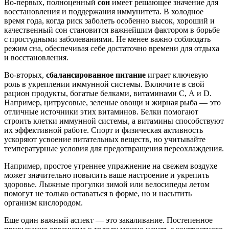
Во-первых, полноценный
сон
имеет решающее значение для
восстановления и поддержания иммунитета. В холодное
время года, когда риск заболеть особенно высок, хороший и
качественный сон становится важнейшим фактором в борьбе
с простудными заболеваниями. Не менее важно соблюдать
режим сна, обеспечивая себе достаточно времени для отдыха
и восстановления.
Во-вторых,
сбалансированное питание
играет ключевую
роль в укреплении иммунной системы. Включите в свой
рацион продукты, богатые белками, витаминами С, А и D.
Например, цитрусовые, зеленые овощи и жирная рыба — это
отличные источники этих витаминов. Белки помогают
строить клетки иммунной системы, а витамины способствуют
их эффективной работе. Спорт и физическая активность
ускоряют усвоение питательных веществ, но учитывайте
температурные условия для предотвращения переохлаждения.
Например, простое утреннее упражнение на свежем воздухе
может значительно повысить ваше настроение и укрепить
здоровье. Лыжные прогулки зимой или велосипеды летом
помогут не только оставаться в форме, но и насытить
организм кислородом.
Еще один важный аспект — это закаливание. Постепенное