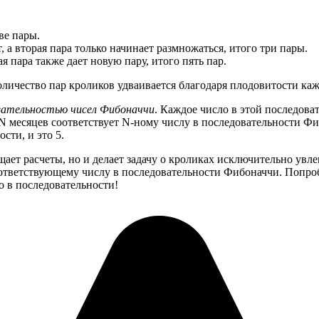
ве пары.
, а вторая пара только начинает размножаться, итого три пары.
я пара также дает новую пару, итого пять пар.
личество пар кроликов удваивается благодаря плодовитости каж
вательностью чисел Фибоначчи
. Каждое число в этой последоват
рез N месяцев соответствует N-ному числу в последовательности 
сти, и это 5.
ет расчеты, но и делает задачу о кроликах исключительно увлек
ответствующему числу в последовательности Фибоначчи. Попробу
о в последовательности!