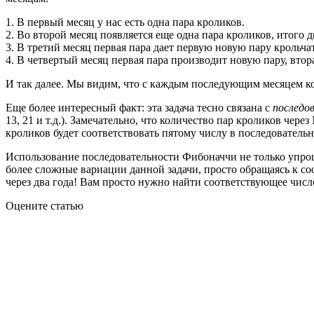
1. В первый месяц у нас есть одна пара кроликов.
2. Во второй месяц появляется еще одна пара кроликов, итого д
3. В третий месяц первая пара дает первую новую пару крольчат
4. В четвертый месяц первая пара производит новую пару, втора
И так далее. Мы видим, что с каждым последующим месяцем ко
Еще более интересный факт: эта задача тесно связана с
последо
13, 21 и т.д.). Замечательно, что количество пар кроликов че
кроликов будет соответствовать пятому числу в последовательно
Использование последовательности Фибоначчи не только упроща
более сложные вариации данной задачи, просто обращаясь к со
через два года! Вам просто нужно найти соответствующее числ
Оцените статью