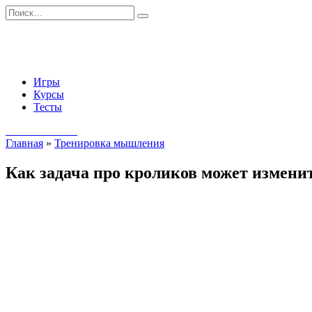
Перейти
Search
к
for:
содержанию
Игры
Курсы
Тесты
Начать занятия
Главная
»
Тренировка мышления
Как задача про кроликов может измени