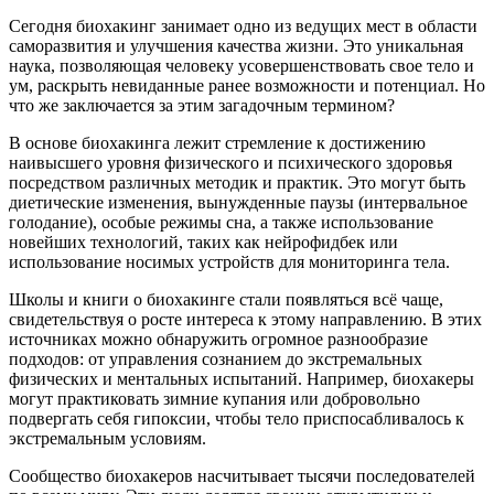
Сегодня биохакинг занимает одно из ведущих мест в области
саморазвития и улучшения качества жизни. Это уникальная
наука, позволяющая человеку усовершенствовать свое тело и
ум, раскрыть невиданные ранее возможности и потенциал. Но
что же заключается за этим загадочным термином?
В основе биохакинга лежит стремление к достижению
наивысшего уровня физического и психического здоровья
посредством различных методик и практик. Это могут быть
диетические изменения, вынужденные паузы (интервальное
голодание), особые режимы сна, а также использование
новейших технологий, таких как нейрофидбек или
использование носимых устройств для мониторинга тела.
Школы и книги о биохакинге стали появляться всё чаще,
свидетельствуя о росте интереса к этому направлению. В этих
источниках можно обнаружить огромное разнообразие
подходов: от управления сознанием до экстремальных
физических и ментальных испытаний. Например, биохакеры
могут практиковать зимние купания или добровольно
подвергать себя гипоксии, чтобы тело приспосабливалось к
экстремальным условиям.
Сообщество биохакеров насчитывает тысячи последователей