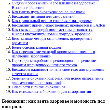
Сидячий образ жизни и его влияние на здоровье:
Вызовы и Решения
Как начать путь биохакера: основные шаги
Биохакинг питания для саморазвития
Как правильный режим сна влияет на здоровье
Биохакинг: прием лекарственных препаратов и БАДов
Как связь с природой помогает нам развиваться
Школы биохакинга: новый подход к здоровью
Безотказные методы омоложения, проверенные
временем
Более основательный подход
Как переливание молодой крови может помочь в
излечении заболеваний
Пересадка микробиоты: революционное решение
проблем желудочно-кишечного тракта
Биохакеры вживляют чипы в свое тело для улучшения
качества жизни
Увлечение биохакингом: риск или новое направление
для самосовершенствования?
Опасности и риски биохакинга
Как использовать биохакинг для саморазвития
Биохакинг: как взять здоровье и молодость под
контроль