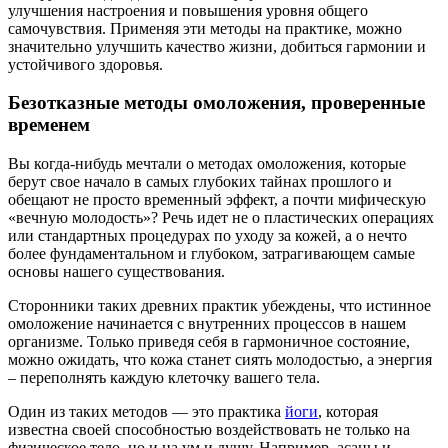
улучшения настроения и повышения уровня общего
самочувствия. Применяя эти методы на практике, можно
значительно улучшить качество жизни, добиться гармонии и
устойчивого здоровья.
Безотказные методы омоложения, проверенные
временем
Вы когда-нибудь мечтали о методах омоложения, которые
берут свое начало в самых глубоких тайнах прошлого и
обещают не просто временный эффект, а почти мифическую
«вечную молодость»? Речь идет не о пластических операциях
или стандартных процедурах по уходу за кожей, а о нечто
более фундаментальном и глубоком, затрагивающем самые
основы нашего существования.
Сторонники таких древних практик убеждены, что истинное
омоложение начинается с внутренних процессов в нашем
организме. Только приведя себя в гармоничное состояние,
можно ожидать, что кожа станет сиять молодостью, а энергия
– переполнять каждую клеточку вашего тела.
Один из таких методов — это практика
йоги
, которая
известна своей способностью воздействовать не только на
физическое тело, но и на ум и душу. Например, асаны и