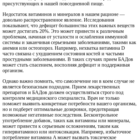
присутствующих в нашей повседневной пище.
Недостаток витаминов и минералов в нашем рационе —
довольно распространенное явление. Исследования
показывают, что дефицит большинства этих важных веществ
может достигать 20%. Это может привести к различным
проблемам, начиная от усталости и ослабления иммунной
системы и заканчивая серьезными заболеваниями, такими как
анемия или остеопороз. Например, нехватка витамина D
часто связана с ухудшением состояния костей и частыми
простудными заболеваниями. В таких случаях прием БАДов
может стать спасением, восполняя дефицит и поддерживая
организм.
Однако важно помнить, что самолечение ни в коем случае не
является безопасным подходом. Прием лекарственных
препаратов и БАДов должен осуществляться строго под
контролем медицинского специалиста. Врач не только
поможет выявить конкретные потребности вашего организма,
но и подберет оптимальные дозировки, предотвращая
возможные негативные последствия. Бесконтрольное
употребление добавок, таких как витамины или минералы,
может привести к серьезным осложнениям, таким как
гипервитаминоз или интоксикация. Например, избыточное
потребление витамина A может вызвать токсическое