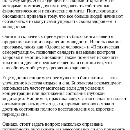
по всему миру. Эти люди делятся своими открытиями и
методами, помогая другим преодолевать собственные
физиологические и психические лимиты. Популяризация
биохакинга привела к тому, что все больше людей начинают
осознавать, что могут сами управлять своим здоровьем и
молодостью.
Одним из ключевых преимуществ биохакинга является
продление жизни и сохранение молодости. Использование
программ, таких как «Здоровье человека» и «Психическая
саморегуляция», позволяет овладеть навыками контроля
здоровья и эмоций. Биохакинг также помогает исключить
токсины и другие вредные вещества из организма, что
способствует общему укреплению здоровья.
Еще одно неоспоримое преимущество биохакинга — это
улучшение качества отдыха и сна. Биохакеры рекомендуют
использовать частоту мозговых волн для усиления
концентрации или достижения состояния глубокой
медитации. Например, практика «двухфазного сна» позволяет
оптимизировать время отдыха, приоми которого можно
достичь состояния полного восстановления за короткие
периоды сна.
Однако, стоит задать вопрос: насколько оправдана
популярность биохакинга, и целесообразно ли его применять