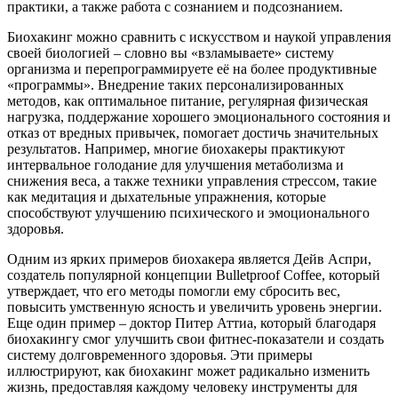
практики, а также работа с сознанием и подсознанием.
Биохакинг можно сравнить с искусством и наукой управления
своей биологией – словно вы «взламываете» систему
организма и перепрограммируете её на более продуктивные
«программы». Внедрение таких персонализированных
методов, как оптимальное питание, регулярная физическая
нагрузка, поддержание хорошего эмоционального состояния и
отказ от вредных привычек, помогает достичь значительных
результатов. Например, многие биохакеры практикуют
интервальное голодание для улучшения метаболизма и
снижения веса, а также техники управления стрессом, такие
как медитация и дыхательные упражнения, которые
способствуют улучшению психического и эмоционального
здоровья.
Одним из ярких примеров биохакера является Дейв Аспри,
создатель популярной концепции Bulletproof Coffee, который
утверждает, что его методы помогли ему сбросить вес,
повысить умственную ясность и увеличить уровень энергии.
Еще один пример – доктор Питер Аттиа, который благодаря
биохакингу смог улучшить свои фитнес-показатели и создать
систему долговременного здоровья. Эти примеры
иллюстрируют, как биохакинг может радикально изменить
жизнь, предоставляя каждому человеку инструменты для