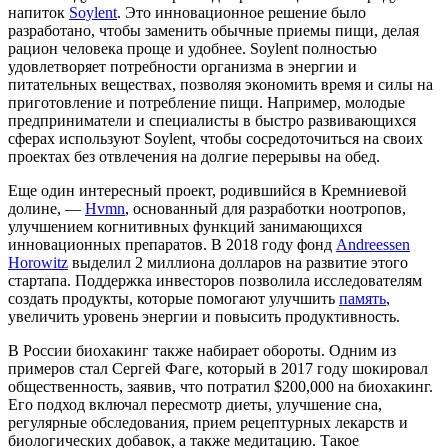
напиток
Soylent
. Это инновационное решение было
разработано, чтобы заменить обычные приемы пищи, делая
рацион человека проще и удобнее. Soylent полностью
удовлетворяет потребности организма в энергии и
питательных веществах, позволяя экономить время и силы на
приготовление и потребление пищи. Например, молодые
предприниматели и специалисты в быстро развивающихся
сферах используют Soylent, чтобы сосредоточиться на своих
проектах без отвлечения на долгие перерывы на обед.
Еще один интересный проект, родившийся в Кремниевой
долине, —
Hvmn
, основанный для разработки ноотропов,
улучшением когнитивных функций занимающихся
инновационных препаратов. В 2018 году фонд
Andreessen
Horowitz
выделил 2 миллиона долларов на развитие этого
стартапа. Поддержка инвесторов позволила исследователям
создать продукты, которые помогают улучшить
память
,
увеличить уровень энергии и повысить продуктивность.
В России биохакинг также набирает обороты. Одним из
примеров стал Сергей Фаге, который в 2017 году шокировал
общественность, заявив, что потратил $200,000 на биохакинг.
Его подход включал пересмотр диеты, улучшение сна,
регулярные обследования, прием рецептурных лекарств и
биологических добавок, а также медитацию. Такое