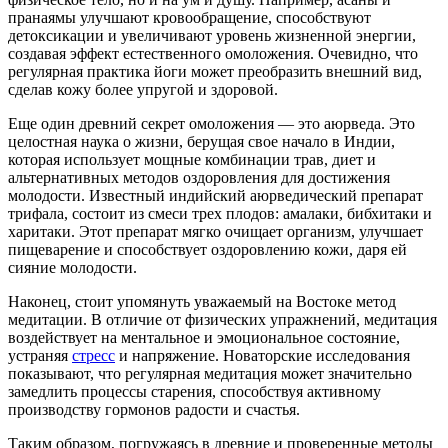
пранаямы улучшают кровообращение, способствуют
детоксикации и увеличивают уровень жизненной энергии,
создавая эффект естественного омоложения. Очевидно, что
регулярная практика йоги может преобразить внешний вид,
сделав кожу более упругой и здоровой.
Еще один древний секрет омоложения — это аюрведа. Это
целостная наука о жизни, берущая свое начало в Индии,
которая использует мощные комбинации трав, диет и
альтернативных методов оздоровления для достижения
молодости. Известный индийский аюрведический препарат
трифала, состоит из смеси трех плодов: амалаки, бибхитаки и
харитаки. Этот препарат мягко очищает организм, улучшает
пищеварение и способствует оздоровлению кожи, даря ей
сияние молодости.
Наконец, стоит упомянуть уважаемый на Востоке метод
медитации. В отличие от физических упражнений, медитация
воздействует на ментальное и эмоциональное состояние,
устраняя
стресс
и напряжение. Новаторские исследования
показывают, что регулярная медитация может значительно
замедлить процессы старения, способствуя активному
производству гормонов радости и счастья.
Таким образом, погружаясь в древние и проверенные методы