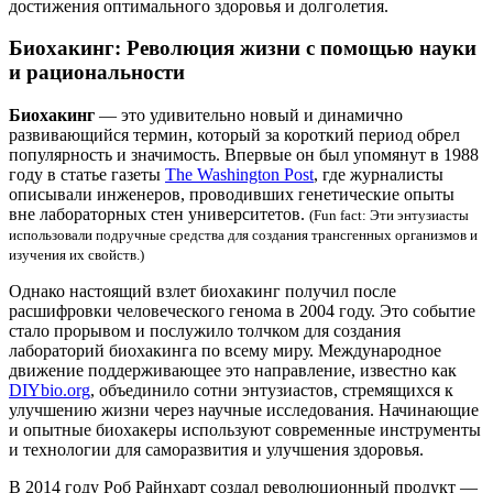
достижения оптимального здоровья и долголетия.
Биохакинг: Революция жизни с помощью науки
и рациональности
Биохакинг
— это удивительно новый и динамично
развивающийся термин, который за короткий период обрел
популярность и значимость. Впервые он был упомянут в 1988
году в статье газеты
The Washington Post
, где журналисты
описывали инженеров, проводивших генетические опыты
вне лабораторных стен университетов.
(Fun fact: Эти энтузиасты
использовали подручные средства для создания трансгенных организмов и
изучения их свойств.)
Однако настоящий взлет биохакинг получил после
расшифровки человеческого генома в 2004 году. Это событие
стало прорывом и послужило толчком для создания
лабораторий биохакинга по всему миру. Международное
движение поддерживающее это направление, известно как
DIYbio.org
, объединило сотни энтузиастов, стремящихся к
улучшению жизни через научные исследования. Начинающие
и опытные биохакеры используют современные инструменты
и технологии для саморазвития и улучшения здоровья.
В 2014 году Роб Райнхарт создал революционный продукт —