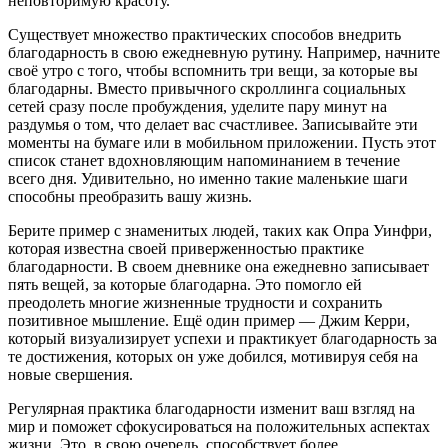
неповторимую красоту.
Существует множество практических способов внедрить
благодарность в свою ежедневную рутину. Например, начните
своё утро с того, чтобы вспомнить три вещи, за которые вы
благодарны. Вместо привычного скроллинга социальных
сетей сразу после пробуждения, уделите пару минут на
раздумья о том, что делает вас счастливее. Записывайте эти
моменты на бумаге или в мобильном приложении. Пусть этот
список станет вдохновляющим напоминанием в течение
всего дня. Удивительно, но именно такие маленькие шаги
способны преобразить вашу жизнь.
Берите пример с знаменитых людей, таких как Опра Уинфри,
которая известна своей приверженностью практике
благодарности. В своем дневнике она ежедневно записывает
пять вещей, за которые благодарна. Это помогло ей
преодолеть многие жизненные трудности и сохранить
позитивное мышление. Ещё один пример — Джим Керри,
который визуализирует успехи и практикует благодарность за
те достижения, которых он уже добился, мотивируя себя на
новые свершения.
Регулярная практика благодарности изменит ваш взгляд на
мир и поможет сфокусироваться на положительных аспектах
жизни. Это, в свою очередь, способствует более