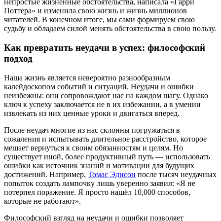
непростые жизненные обстоятельства, написала «Гарри
Поттера» и изменила свою жизнь и жизнь миллионов
читателей. В конечном итоге, мы сами формируем свою
судьбу и обладаем силой менять обстоятельства в свою пользу.
Как превратить неудачи в успех: философский
подход
Наша жизнь является невероятно разнообразным
калейдоскопом событий и ситуаций. Неудачи и ошибки
неизбежны: они сопровождают нас на каждом шагу. Однако
ключ к успеху заключается не в их избежании, а в умении
извлекать из них ценные уроки и двигаться вперед.
После неудач многие из нас склонны погружаться в
сожаления и испытывать длительное расстройство, которое
мешает вернуться к своим обязанностям и целям. Но
существует иной, более продуктивный путь — использовать
ошибки как источник знаний и мотивации для будущих
достижений. Например,
Томас Эдисон
после тысяч неудачных
попыток создать лампочку лишь уверенно заявил: «Я не
потерпел поражение. Я просто нашёл 10,000 способов,
которые не работают».
Философский взгляд на неудачи и ошибки позволяет