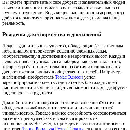
Вы будете притягивать к себе добрых и замечательных людей,
и такое отношение поможет вам наслаждаться жизнью в её
лучшем проявлении. Ведь вокруг нас полно примеров, когда
доброта и эмпатия творят настоящие чудеса, изменяя нашу
реальность.
Рождены для творчества и достижений
Люди – удивительные существа, обладающие безграничным
потенциалом к творчеству, решению сложных задач,
изобретательству и достижению невероятных высот. Каждый
человек наделен уникальным набором навыков и талантов,
которые требуют внимательного развития и использования
для достижения личных и общественных целей. Например,
знаменитый изобретатель
Томас Эдисон
успел
зарегистрировать более тысячи патентов благодаря своей
настойчивости и умению видеть возможности там, где другие
видели только трудности.
Для действительно ощутимого успеха вовсе не обязательно
обладать высочайшим интеллектом или стопроцентной
уникальностью. Гораздо важнее способность сосредоточиться
на своих преимуществах и максимизировать их
использование. Возьмем, к примеру, известного английского
писателя
Джона Рональда Руэла Толкина
, чьи книги и сегодня