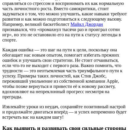
справляться со стрессом и воспринимать их как нормальную
часть личностного роста. Вместо самокритики, стоит
задуматься о том, что можно улучшить, какие навыки требуют
развития и как можно подготовиться к следующему вызову.
Например, великий баскетболист
Майкл Джордан
признавался, что «промахнул тысячи раз и проиграл сотни
игр», но это не остановило его на пути к статусу легенды в
спорте.
Каждая ошибка — это шаг на пути к цели, поскольку она
обогащает нас новым опытом, помогает избегать прежних
ошибок и улучшать свои стратегии. Не стоит отчаиваться,
если что-то не выходит с первого раза. Важно помнить, что
трудности — это неотъемлемая часть триумфального пути к
успеху. Примеры таких личностей, как Стив Джобс,
переживший увольнение из собственной компании Apple,
чтобы позже вернуться и привести её к новому рассвету,
вдохновляют на непреклонный прогресс несмотря на
преграды.
Извлекайте уроки из неудач, сохраняйте позитивный настрой
и продолжайте двигаться вперёд — и успех непременно будет
встречать вас на каждом шагу!
Как выявить и развивать свои сильные стороны