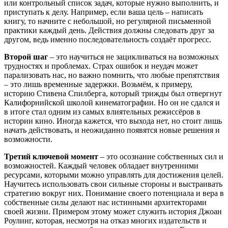
или контрольный список задач, которые нужно выполнить, и
приступать к делу. Например, если ваша цель – написать
книгу, то начните с небольшой, но регулярной письменной
практики каждый день. Действия должны следовать друг за
другом, ведь именно последовательность создаёт прогресс.
Второй шаг
– это научиться не зацикливаться на возможных
трудностях и проблемах. Страх ошибок и неудач может
парализовать нас, но важно помнить, что любые препятствия
– это лишь временные задержки. Возьмём, к примеру,
историю Стивена Спилберга, который трижды был отвергнут
Калифорнийской школой кинематографии. Но он не сдался и
в итоге стал одним из самых влиятельных режиссёров в
истории кино. Иногда кажется, что выхода нет, но стоит лишь
начать действовать, и неожиданно появятся новые решения и
возможности.
Третий ключевой момент
– это осознание собственных сил и
возможностей. Каждый человек обладает внутренними
ресурсами, которыми можно управлять для достижения целей.
Научитесь использовать свои сильные стороны и выстраивать
стратегию вокруг них. Понимание своего потенциала и вера в
собственные силы делают нас истинными архитекторами
своей жизни. Примером этому может служить история Джоан
Роулинг, которая, несмотря на отказ многих издательств и