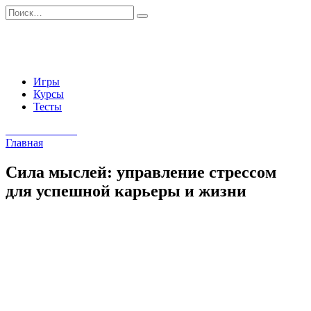
Перейти
Search
к
for:
содержанию
Игры
Курсы
Тесты
Начать занятия
Главная
Сила мыслей: управление стрессом
для успешной карьеры и жизни