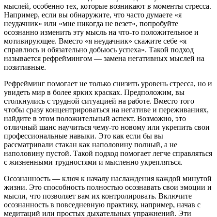
мыслей, особенно тех, которые возникают в моменты стресса.
Например, если вы обнаружите, что часто думаете «я
неудачник» или «мне никогда не везет», попробуйте
осознанно изменить эту мысль на что-то положительное и
мотивирующее. Вместо «я неудачник» скажите себе «я
справлюсь и обязательно добьюсь успеха». Такой подход
называется рефреймингом — замена негативных мыслей на
позитивные.
Рефрейминг помогает не только снизить уровень стресса, но и
увидеть мир в более ярких красках. Предположим, вы
столкнулись с трудной ситуацией на работе. Вместо того
чтобы сразу концентрироваться на негативе и переживаниях,
найдите в этом положительный аспект. Возможно, это
отличный шанс научиться чему-то новому или укрепить свои
профессиональные навыки. Это как если бы вы
рассматривали стакан как наполовину полный, а не
наполовину пустой. Такой подход помогает легче справляться
с жизненными трудностями и мысленно укрепляться.
Осознанность — ключ к началу наслаждения каждой минутой
жизни. Это способность полностью осознавать свои эмоции и
мысли, что позволяет вам их контролировать. Включите
осознанность в повседневную практику, например, начав с
медитаций или простых дыхательных упражнений. Эти