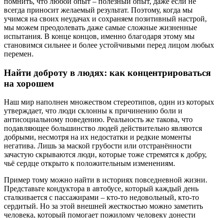
помнить, что любой опыт – полезный опыт, даже если не
всегда приносит желаемый результат. Поэтому, когда мы
учимся на своих неудачах и сохраняем позитивный настрой,
мы можем преодолевать даже самые сложные жизненные
испытания. В конце концов, именно благодаря этому мы
становимся сильнее и более устойчивыми перед лицом любых
перемен.
Найти доброту в людях: как концентрироваться
на хорошем
Наш мир наполнен множеством стереотипов, один из которых
утверждает, что люди склонны к причинению боли и
антисоциальному поведению. Реальность же такова, что
подавляющее большинство людей действительно являются
добрыми, несмотря на их недостатки и редкие моменты
негатива. Лишь за маской грубости или отстранённости
зачастую скрываются люди, которые тоже стремятся к добру,
чьё сердце открыто к положительным изменениям.
Пример тому можно найти в историях повседневной жизни.
Представьте кондуктора в автобусе, который каждый день
сталкивается с пассажирами – кто-то недовольный, кто-то
сердитый. Но за этой внешней жесткостью можно заметить
человека, который помогает пожилому человеку донести