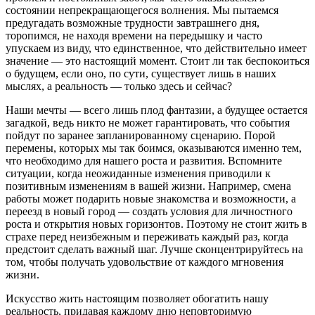
состоянии непрекращающегося волнения. Мы пытаемся
предугадать возможные трудности завтрашнего дня,
торопимся, не находя времени на передышку и часто
упускаем из виду, что единственное, что действительно имеет
значение — это настоящий момент. Стоит ли так беспокоиться
о будущем, если оно, по сути, существует лишь в наших
мыслях, а реальность — только здесь и сейчас?
Наши мечты — всего лишь плод фантазии, а будущее остается
загадкой, ведь никто не может гарантировать, что события
пойдут по заранее запланированному сценарию. Порой
перемены, которых мы так боимся, оказываются именно тем,
что необходимо для нашего роста и развития. Вспомните
ситуации, когда неожиданные изменения приводили к
позитивным изменениям в вашей жизни. Например, смена
работы может подарить новые знакомства и возможности, а
переезд в новый город — создать условия для личностного
роста и открытия новых горизонтов. Поэтому не стоит жить в
страхе перед неизбежным и переживать каждый раз, когда
предстоит сделать важный шаг. Лучше сконцентрируйтесь на
том, чтобы получать удовольствие от каждого мгновения
жизни.
Искусство жить настоящим позволяет обогатить нашу
реальность, придавая каждому дню неповторимую