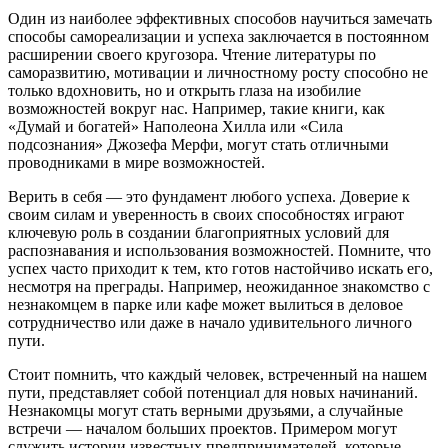
Один из наиболее эффективных способов научиться замечать
способы самореализации и успеха заключается в постоянном
расширении своего кругозора. Чтение литературы по
саморазвитию, мотивации и личностному росту способно не
только вдохновить, но и открыть глаза на изобилие
возможностей вокруг нас. Например, такие книги, как
«Думай и богатей» Наполеона Хилла или «Сила
подсознания» Джозефа Мерфи, могут стать отличными
проводниками в мире возможностей.
Верить в себя — это фундамент любого успеха. Доверие к
своим силам и уверенность в своих способностях играют
ключевую роль в создании благоприятных условий для
распознавания и использования возможностей. Помните, что
успех часто приходит к тем, кто готов настойчиво искать его,
несмотря на преграды. Например, неожиданное знакомство с
незнакомцем в парке или кафе может вылиться в деловое
сотрудничество или даже в начало удивительного личного
пути.
Стоит помнить, что каждый человек, встреченный на нашем
пути, представляет собой потенциал для новых начинаний.
Незнакомцы могут стать верными друзьями, а случайные
встречи — началом больших проектов. Примером могут
служить истории известных предпринимателей, которые