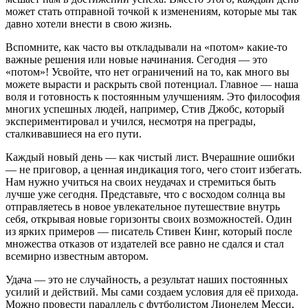
может стать отправной точкой к изменениям, которые мы так
давно хотели внести в свою жизнь.
Вспомните, как часто вы откладывали на «потом» какие-то
важные решения или новые начинания. Сегодня — это
«потом»! Усвойте, что нет ограничений на то, как много вы
можете вырасти и раскрыть свой потенциал. Главное — наша
воля и готовность к постоянным улучшениям. Это философия
многих успешных людей, например, Стив Джобс, который
экспериментировал и учился, несмотря на преграды,
сталкивавшиеся на его пути.
Каждый новый день — как чистый лист. Вчерашние ошибки
— не приговор, а ценная индикация того, чего стоит избегать.
Нам нужно учиться на своих неудачах и стремиться быть
лучше уже сегодня. Представьте, что с восходом солнца вы
отправляетесь в новое увлекательное путешествие внутрь
себя, открывая новые горизонты своих возможностей. Один
из ярких примеров — писатель Стивен Кинг, который после
множества отказов от издателей все равно не сдался и стал
всемирно известным автором.
Удача — это не случайность, а результат наших постоянных
усилий и действий. Мы сами создаем условия для её прихода.
Можно провести параллель с футболистом Лионелем Месси,