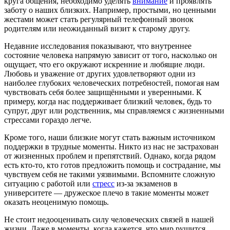
круга общения, необходимо уделять
внимание
и проявлять
заботу о наших близких. Например, простыми, но ценными
жестами может стать регулярный телефонный звонок
родителям или неожиданный визит к старому другу.
Недавние исследования показывают, что внутреннее
состояние человека напрямую зависит от того, насколько он
ощущает, что его окружают искренние и любящие люди.
Любовь и уважение от других удовлетворяют одни из
наиболее глубоких человеческих потребностей, помогая нам
чувствовать себя более защищёнными и уверенными. К
примеру, когда нас поддерживает близкий человек, будь то
супруг, друг или родственник, мы справляемся с жизненными
стрессами гораздо легче.
Кроме того, наши близкие могут стать важным источником
поддержки в трудные моменты. Никто из нас не застрахован
от жизненных проблем и препятствий. Однако, когда рядом
есть кто-то, кто готов предложить помощь и сострадание, мы
чувствуем себя не такими уязвимыми. Вспомните сложную
ситуацию с работой или
стресс
из-за экзаменов в
университете — дружеское плечо в такие моменты может
оказать неоценимую помощь.
Не стоит недооценивать силу человеческих связей в нашей
жизни. Даже в моменты, когда кажется, что мир рушится,