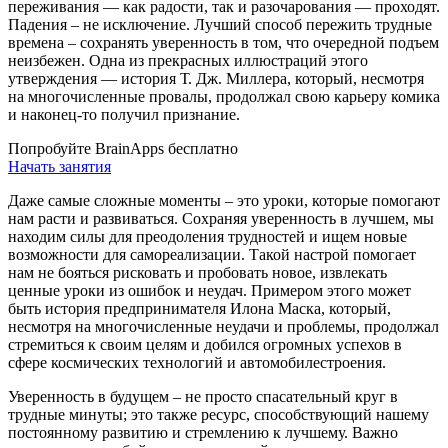
переживания — как радости, так и разочарования — проходят.
Падения – не исключение. Лучший способ пережить трудные
времена – сохранять уверенность в том, что очередной подъем
неизбежен. Одна из прекрасных иллюстраций этого
утверждения — история Т. Дж. Миллера, который, несмотря
на многочисленные провалы, продолжал свою карьеру комика
и наконец-то получил признание.
Попробуйте BrainApps бесплатно
Начать занятия
Даже самые сложные моменты – это уроки, которые помогают
нам расти и развиваться. Сохраняя уверенность в лучшем, мы
находим силы для преодоления трудностей и ищем новые
возможности для самореализации. Такой настрой помогает
нам не бояться рисковать и пробовать новое, извлекать
ценные уроки из ошибок и неудач. Примером этого может
быть история предпринимателя Илона Маска, который,
несмотря на многочисленные неудачи и проблемы, продолжал
стремиться к своим целям и добился огромных успехов в
сфере космических технологий и автомобилестроения.
Уверенность в будущем – не просто спасательный круг в
трудные минуты; это также ресурс, способствующий нашему
постоянному развитию и стремлению к лучшему. Важно