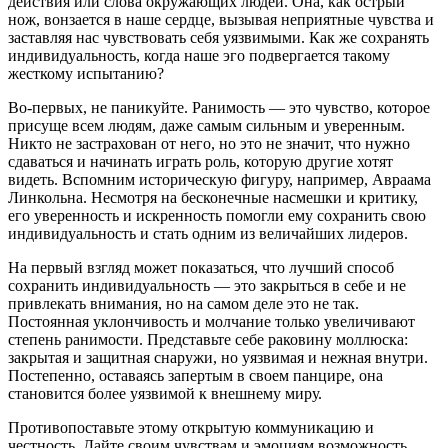
действия или слова окружающих людей. Она, как острый
нож, вонзается в наше сердце, вызывая неприятные чувства и
заставляя нас чувствовать себя уязвимыми. Как же сохранять
индивидуальность, когда наше эго подвергается такому
жесткому испытанию?
Во-первых, не паникуйте. Ранимость — это чувство, которое
присуще всем людям, даже самым сильным и уверенным.
Никто не застрахован от него, но это не значит, что нужно
сдаваться и начинать играть роль, которую другие хотят
видеть. Вспомним историческую фигуру, например, Авраама
Линкольна. Несмотря на бесконечные насмешки и критику,
его уверенность и искренность помогли ему сохранить свою
индивидуальность и стать одним из величайших лидеров.
На первый взгляд может показаться, что лучший способ
сохранить индивидуальность — это закрыться в себе и не
привлекать внимания, но на самом деле это не так.
Постоянная уклончивость и молчание только увеличивают
степень ранимости. Представьте себе раковину моллюска:
закрытая и защитная снаружи, но уязвимая и нежная внутри.
Постепенно, оставаясь запертым в своем панцире, она
становится более уязвимой к внешнему миру.
Противопоставьте этому открытую коммуникацию и
честность. Дайте своим чувствам и эмоциям возможность