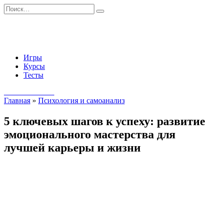
Перейти
Search
к
for:
содержанию
Игры
Курсы
Тесты
Начать занятия
Главная
»
Психология и самоанализ
5 ключевых шагов к успеху: развитие
эмоционального мастерства для
лучшей карьеры и жизни