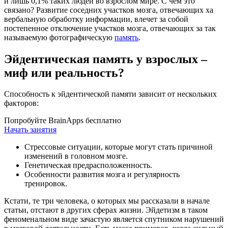
и лишь 0,1% таких людей во взрослом мире. С чем это
связано? Развитие соседних участков мозга, отвечающих ха
вербальную обработку информации, влечет за собой
постепенное отключение участков мозга, отвечающих за так
называемую фотографическую
память
.
Эйдентическая память у взрослых –
миф или реальность?
Способность к эйдентической памяти зависит от нескольких
факторов:
Попробуйте BrainApps бесплатно
Начать занятия
Стрессовые ситуации, которые могут стать причиной
изменений в головном мозге.
Генетическая предрасположенность.
Особенности развития мозга и регулярность
тренировок.
Кстати, те три человека, о которых мы рассказали в начале
статьи, отстают в других сферах жизни. Эйдетизм в таком
феноменальном виде зачастую является спутником нарушений