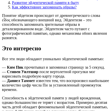
Развитие эйдентической памяти в быту
Как эффективнее запоминать образы?
Понятие эйдетизм происходит от древнегреческого слова
εἶδος обозначающего внешний вид. Эйдентизм – это
способность запоминать зрительные образы в
детализированном виде. Эйдентизм часто путают с
фотографической памятью, однако механизмы обоих явления
разнятся.
Это интересно
Все эти люди обладают уникально эйдентической памятью:
—
Ким Пик
прочитывал и запоминал страницу за 5 секунд.
—
Стивен Уилтшир
после вертолетной прогулки мог
нарисовать подробную карту города.
—
Даниел Таммет
известен тем, что воспроизвел наибольшее
количество цифр числа Пи за установленный промежуток
времени.
Способность к эйдетической памяти у людей врожденная,
однако большинство ее теряет с возрастом. Примерно десятая
часть детей обладает феноменальной эйдентической памятью,