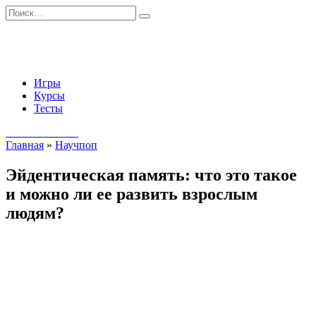
Перейти
Search
к
for:
содержанию
Игры
Курсы
Тесты
Начать занятия
Главная
»
Научпоп
Эйдентическая память: что это такое
и можно ли ее развить взрослым
людям?