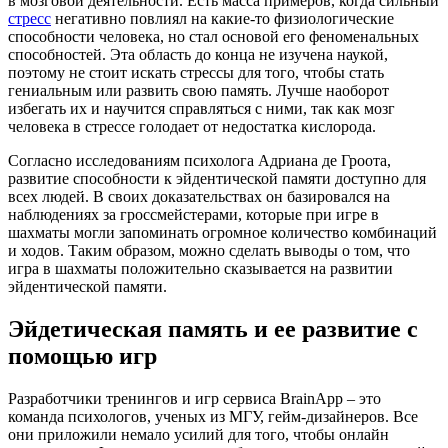
в мозговой деятельности. Есть масса примеров, когда сильный
стресс
негативно повлиял на какие-то физиологические
способности человека, но стал основой его феноменальных
способностей. Эта область до конца не изучена наукой,
поэтому не стоит искать стрессы для того, чтобы стать
гениальным или развить свою память. Лучше наоборот
избегать их и научится справляться с ними, так как мозг
человека в стрессе голодает от недостатка кислорода.
Согласно исследованиям психолога Адриана де Гроота,
развитие способности к эйдентической памяти доступно для
всех людей. В своих доказательствах он базировался на
наблюдениях за гроссмейстерами, которые при игре в
шахматы могли запоминать огромное количество комбинаций
и ходов. Таким образом, можно сделать выводы о том, что
игра в шахматы положительно сказывается на развитии
эйдентической памяти.
Эйдетическая память и ее развитие с
помощью игр
Разработчики тренингов и игр сервиса BrainApp – это
команда психологов, ученых из МГУ, гейм-дизайнеров. Все
они приложили немало усилий для того, чтобы онлайн