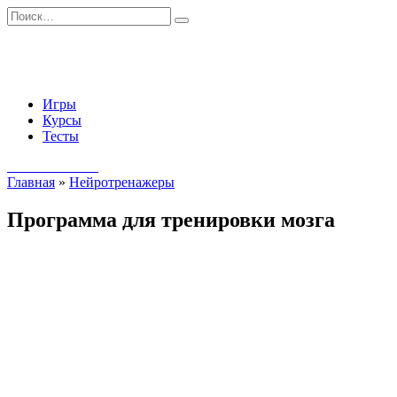
Перейти
Search
к
for:
содержанию
Игры
Курсы
Тесты
Начать занятия
Главная
»
Нейротренажеры
Программа для тренировки мозга