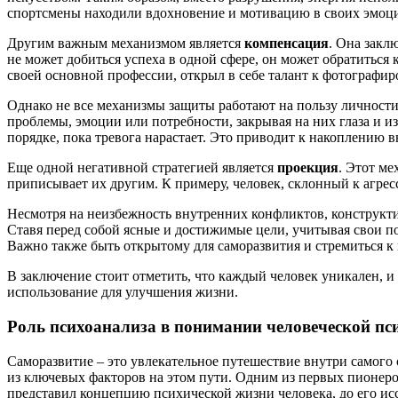
спортсмены находили вдохновение и мотивацию в своих эмоция
Другим важным механизмом является
компенсация
. Она закл
не может добиться успеха в одной сфере, он может обратиться 
своей основной профессии, открыл в себе талант к фотограф
Однако не все механизмы защиты работают на пользу личности
проблемы, эмоции или потребности, закрывая на них глаза и
порядке, пока тревога нарастает. Это приводит к накоплению 
Еще одной негативной стратегией является
проекция
. Этот ме
приписывает их другим. К примеру, человек, склонный к агресс
Несмотря на неизбежность внутренних конфликтов, конструкти
Ставя перед собой ясные и достижимые цели, учитывая свои п
Важно также быть открытому для саморазвития и стремиться к 
В заключение стоит отметить, что каждый человек уникален, и
использование для улучшения жизни.
Роль психоанализа в понимании человеческой пс
Саморазвитие – это увлекательное путешествие внутри самого 
из ключевых факторов на этом пути. Одним из первых пионеро
представил концепцию психической жизни человека, до его и