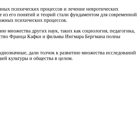
инных психических процессов и лечение невротических
ие из его понятий и теорий стали фундаментом для современной
сложных психических процессов.
ию множества других наук, таких как социология, педагогика,
рчество Франца Кафки и фильмы Ингмара Бергмана полны
еоднозначные, дали толчок к развитию множества исследований
шей культуры и общества в целом.