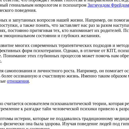
данный гениальным неврологом и психиатром
Зигмундом Фрейдом
еского поведения.
ых и запутанных вопросов нашей жизни. Например, он помогает
тупки, а также понять, что заставляет нас раз за разом наступа
ях, постоянно притягивая тех, кто напоминает их родителей. П
ем эмоциональном состоянии и глубоких желаниях.
развитие многих современных терапевтических подходов и мето
ффективных форм психотерапии. Однако, в отличие от КПТ, псих
. Понимание этих глубинных процессов может помочь нам обрес
.
 самопознания и личностного роста. Например, он помогает ос
ь более осознанную и счастливую жизнь. Именно таким образом
нные
отношения
.
о считается основателем психоаналитической теории, которая 
ремление к разгадке тайн человеческой психики привело к разр
имптомы истерии, которые не поддавались традиционному меди
но физически она была здорова. Изучая поведение людей под гип
и поступки и состояние.