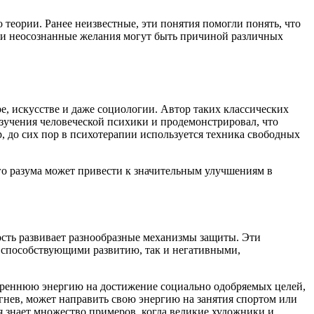
 теории. Ранее неизвестные, эти понятия помогли понять, что
сы и неосознанные желания могут быть причиной различных
е, искусстве и даже социологии. Автор таких классических
зучения человеческой психики и продемонстрировал, что
, до сих пор в психотерапии используется техника свободных
ого разума может привести к значительным улучшениям в
сть развивает разнообразные механизмы защиты. Эти
 способствующими развитию, так и негативными,
утреннюю энергию на достижение социально одобряемых целей,
нев, может направить свою энергию на занятия спортом или
ия знает множество примеров, когда великие художники и