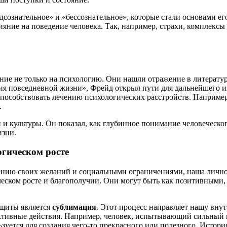
сознательное» и «бессознательное», которые стали основами его
лияние на поведение человека. Так, например, страхи, комплек
ние не только на психологию. Они нашли отражение в литератур
ия повседневной жизни», Фрейд открыл пути для дальнейшего и
способствовать лечению психологических расстройств. Например
.
и и культуры. Он показал, как глубинное понимание человеческ
изни.
гическом росте
ению своих желаний и социальными ограничениями, наша лично
ском росте и благополучии. Они могут быть как позитивными,
ащиты является
сублимация
. Этот процесс направляет нашу вн
тивные действия. Например, человек, испытывающий сильный г
ьзуется для создания чего-то прекрасного или полезного. Истор