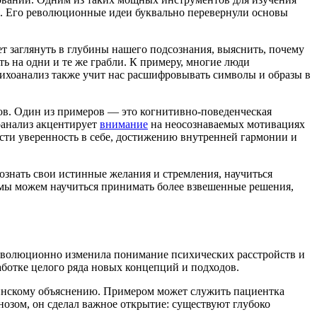
. Его революционные идеи буквально перевернули основы
 заглянуть в глубины нашего подсознания, выяснить, почему
ть на одни и те же грабли. К примеру, многие люди
сихоанализ также учит нас расшифровывать символы и образы в
дов. Один из примеров — это когнитивно-поведенческая
оанализ акцентирует
внимание
на неосознаваемых мотивациях
ти уверенность в себе, достижению внутренней гармонии и
ознать свои истинные желания и стремления, научиться
 мы можем научиться принимать более взвешенные решения,
революционно изменила понимание психических расстройств и
аботке целого ряда новых концепций и подходов.
цинскому объяснению. Примером может служить пациентка
нозом, он сделал важное открытие: существуют глубоко