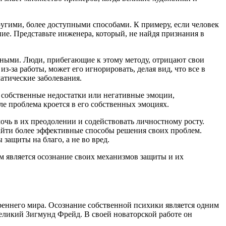
ругими, более доступными способами. К примеру, если человек
ние. Представьте инженера, который, не найдя признания в
едными. Люди, прибегающие к этому методу, отрицают свои
из-за работы, может его игнорировать, делая вид, что все в
атические заболевания.
ои собственные недостатки или негативные эмоции,
ле проблема кроется в его собственных эмоциях.
чь в их преодолении и содействовать личностному росту.
найти более эффективные способы решения своих проблем.
защиты на благо, а не во вред.
м является осознание своих механизмов защиты и их
треннего мира. Осознание собственной психики является одним
великий Зигмунд Фрейд. В своей новаторской работе он