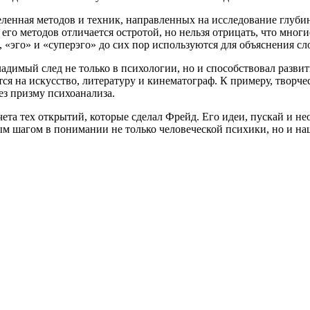
селенная методов и техник, направленных на исследование глуб
его методов отличается остротой, но нельзя отрицать, что мног
, «эго» и «суперэго» до сих пор используются для объяснения 
адимый след не только в психологии, но и способствовал развит
ется на искусство, литературу и кинематограф. К примеру, тво
з призму психоанализа.
ета тех открытий, которые сделал Фрейд. Его идеи, пускай и н
ым шагом в понимании не только человеческой психики, но и на