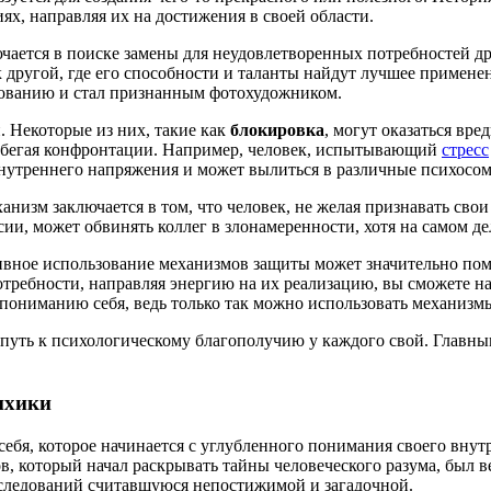
х, направляя их на достижения в своей области.
ючается в поиске замены для неудовлетворенных потребностей д
к другой, где его способности и таланты найдут лучшее примене
ированию и стал признанным фотохудожником.
. Некоторые из них, такие как
блокировка
, могут оказаться вр
 избегая конфронтации. Например, человек, испытывающий
стресс
внутреннего напряжения и может вылиться в различные психосом
ханизм заключается в том, что человек, не желая признавать св
ии, может обвинять коллег в злонамеренности, хотя на самом де
вное использование механизмов защиты может значительно помо
отребности, направляя энергию на их реализацию, вы сможете 
пониманию себя, ведь только так можно использовать механизмы 
 путь к психологическому благополучию у каждого свой. Главны
ихики
себя, которое начинается с углубленного понимания своего вну
в, который начал раскрывать тайны человеческого разума, был 
сследований считавшуюся непостижимой и загадочной.