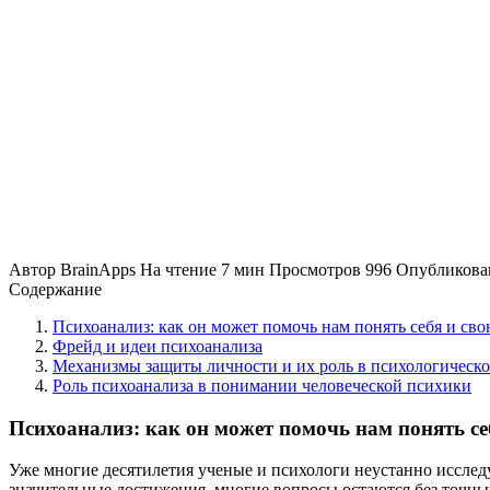
Автор
BrainApps
На чтение
7 мин
Просмотров
996
Опубликова
Содержание
Психоанализ: как он может помочь нам понять себя и св
Фрейд и идеи психоанализа
Механизмы защиты личности и их роль в психологическо
Роль психоанализа в понимании человеческой психики
Психоанализ: как он может помочь нам понять се
Уже многие десятилетия ученые и психологи неустанно исслед
значительные достижения, многие вопросы остаются без точны