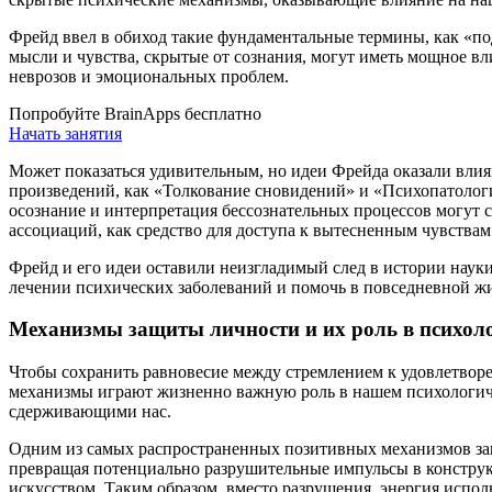
Фрейд ввел в обиход такие фундаментальные термины, как «под
мысли и чувства, скрытые от сознания, могут иметь мощное в
неврозов и эмоциональных проблем.
Попробуйте BrainApps бесплатно
Начать занятия
Может показаться удивительным, но идеи Фрейда оказали влия
произведений, как «Толкование сновидений» и «Психопатолог
осознание и интерпретация бессознательных процессов могут 
ассоциаций, как средство для доступа к вытесненным чувствам
Фрейд и его идеи оставили неизгладимый след в истории наук
лечении психических заболеваний и помочь в повседневной ж
Механизмы защиты личности и их роль в психоло
Чтобы сохранить равновесие между стремлением к удовлетвор
механизмы играют жизненно важную роль в нашем психологиче
сдерживающими нас.
Одним из самых распространенных позитивных механизмов з
превращая потенциально разрушительные импульсы в конструк
искусством. Таким образом, вместо разрушения, энергия испол