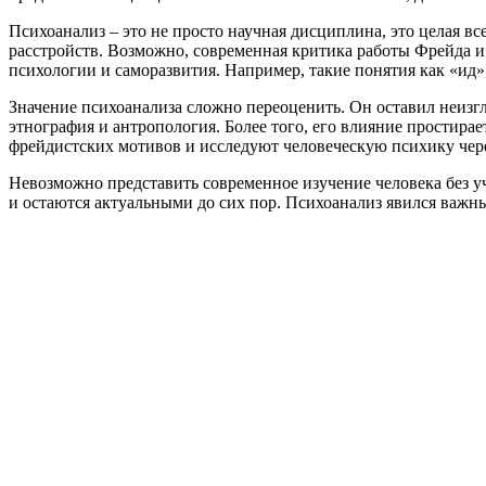
Психоанализ – это не просто научная дисциплина, это целая в
расстройств. Возможно, современная критика работы Фрейда и 
психологии и саморазвития. Например, такие понятия как «ид»
Значение психоанализа сложно переоценить. Он оставил неизгл
этнография и антропология. Более того, его влияние простира
фрейдистских мотивов и исследуют человеческую психику чере
Невозможно представить современное изучение человека без уч
и остаются актуальными до сих пор. Психоанализ явился важн