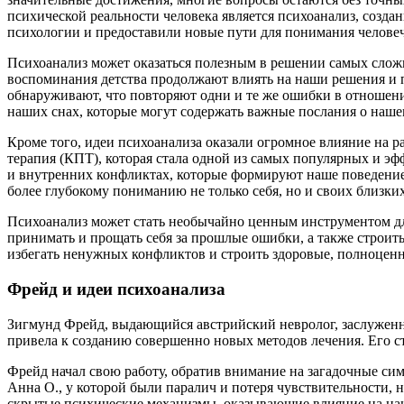
психической реальности человека является психоанализ, соз
психологии и предоставили новые пути для понимания человеч
Психоанализ может оказаться полезным в решении самых сложн
воспоминания детства продолжают влиять на наши решения и пос
обнаруживают, что повторяют одни и те же ошибки в отношени
наших снах, которые могут содержать важные послания о наш
Кроме того, идеи психоанализа оказали огромное влияние на 
терапия (КПТ), которая стала одной из самых популярных и э
и внутренних конфликтах, которые формируют наше поведение
более глубокому пониманию не только себя, но и своих близких
Психоанализ может стать необычайно ценным инструментом для
принимать и прощать себя за прошлые ошибки, а также строит
избегать ненужных конфликтов и строить здоровые, полноце
Фрейд и идеи психоанализа
Зигмунд Фрейд, выдающийся австрийский невролог, заслуженн
привела к созданию совершенно новых методов лечения. Его ст
Фрейд начал свою работу, обратив внимание на загадочные с
Анна О., у которой были паралич и потеря чувствительности, 
скрытые психические механизмы, оказывающие влияние на наш