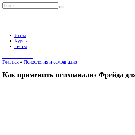
Перейти
Search
к
for:
содержанию
Игры
Курсы
Тесты
Начать занятия
Главная
»
Психология и самоанализ
Как применить психоанализ Фрейда дл