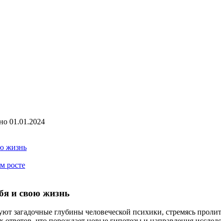
но
01.01.2024
ою жизнь
м росте
бя и свою жизнь
уют загадочные глубины человеческой психики, стремясь пролит
х ответов, что порождает новые гипотезы и направления иссле