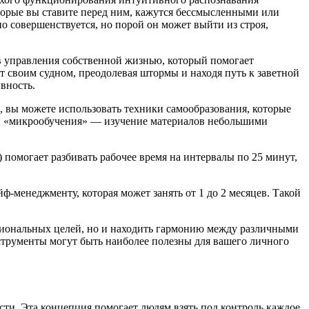
оторые вы ставите перед ним, кажутся бессмысленными или
о совершенствуется, но порой он может выйти из строя,
в управления собственной жизнью, который помогает
т своим судном, преодолевая штормы и находя путь к заветной
вность.
, вы можете использовать техники самообразования, которые
ип «микрообучения» — изучение материалов небольшими
 помогает разбивать рабочее время на интервалы по 25 минут,
-менеджменту, которая может занять от 1 до 2 месяцев. Такой
ссиональных целей, но и находить гармонию между различными
нструменты могут быть наиболее полезны для вашего личного
ти. Эта концепция помогает людям взять под контроль каждое