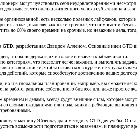
ионеры могут чувствовать себя неудовлетворенными несмотря на
 доказывает, что оценка жизненного успеха субъективна и зави
олее организованной, есть несколько полезных лайфхаков, котор
оритеты задач, выделяя важные и срочные, что помогает избегат
ить до 60% своего времени на срочные, но неважные дела, тогда
ка
GTD
, разработанная Дэвидом Алленом. Основные идеи GTD 
деи, чтобы не держать их в голове и избежать забывчивости.
по категориям, что позволит легче находить и выполнять задачи.
ляйте свои списки, чтобы оставаться в курсе и не упускать важ
для действий, которые способствуют достижению ваших долгоср
 но и в глобальном планировании. Например, вы сможете легко 
на работе, развитие собственного бизнеса или даже простое же
м временем и делами, всегда будут внешние силы, которые могут
ели со своими ожиданиями или начальники, требующие выполнен
 требованиями.
ользует матрицу Эйзенхауэра и методику GTD для учёбы. Он зап
устить возможности подготовиться к экзаменам, и планирует врем