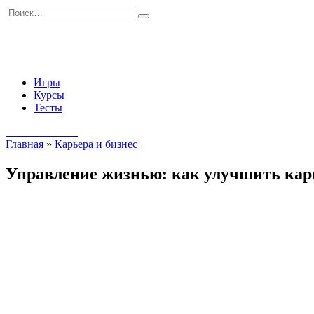
Перейти
Search
к
for:
содержанию
Игры
Курсы
Тесты
Начать занятия
Главная
»
Карьера и бизнес
Управление жизнью: как улучшить кар