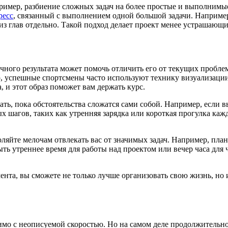
имер, разбиение сложных задач на более простые и выполнимые 
ресс
, связанный с выполнением одной большой задачи. Например
 из глав отдельно. Такой подход делает проект менее устрашающ
ного результата может помочь отличить его от текущих пробле
ер, успешные спортсмены часто используют технику визуализации
, и этот образ поможет вам держать курс.
ать, пока обстоятельства сложатся сами собой. Например, если
ых шагов, таких как утренняя зарядка или короткая прогулка каж
оляйте мелочам отвлекать вас от значимых задач. Например, пл
ь утреннее время для работы над проектом или вечер часа для
нта, вы сможете не только лучше организовать свою жизнь, но
имо с неописуемой скоростью. Но на самом деле продолжительнос