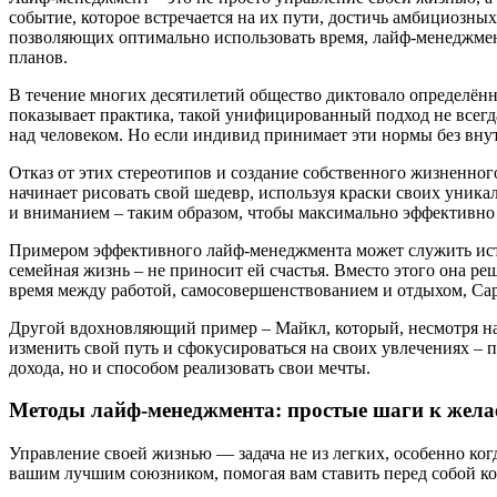
событие, которое встречается на их пути, достичь амбициозны
позволяющих оптимально использовать время, лайф-менеджмент
планов.
В течение многих десятилетий общество диктовало определённ
показывает практика, такой унифицированный подход не всегд
над человеком. Но если индивид принимает эти нормы без внут
Отказ от этих стереотипов и создание собственного жизненног
начинает рисовать свой шедевр, используя краски своих уник
и вниманием – таким образом, чтобы максимально эффективно 
Примером эффективного лайф-менеджмента может служить исто
семейная жизнь – не приносит ей счастья. Вместо этого она ре
время между работой, самосовершенствованием и отдыхом, Сар
Другой вдохновляющий пример – Майкл, который, несмотря на
изменить свой путь и сфокусироваться на своих увлечениях – 
дохода, но и способом реализовать свои мечты.
Методы лайф-менеджмента: простые шаги к жела
Управление своей жизнью — задача не из легких, особенно ко
вашим лучшим союзником, помогая вам ставить перед собой ко