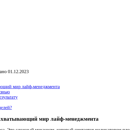
ано
01.12.2023
ывающий мир лайф-менеджмента
изнью
зультату
целей?
: захватывающий мир лайф-менеджмента
реса. Это сложный механизм, который считается индикатором п