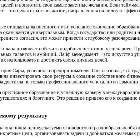
х целей и воплотить свои самые заветные желания. Если тайм-м
 – это целая стратегия жизни, направленная на личную эффект
ые стандарты жизненного пути: успешное окончание образования
а оказывается универсальным. Когда государство или родители 
реннего согласия, это может привести к глубокому разочаровани
о плана позволяет избежать подобных негативных сценариев. Пре
альных талантов и амбиций. Лайф-менеджмент – это искусство у
их использовать и достигать своих личных целей.
рия Сары, успешного предпринимателя. Она осознала, что трад
шила инвестировать свои ресурсы в создание собственного бизне
а достигла не только профессионального успеха, но и гармонии
 престижное образование и успешную карьеру в международной
путешествиях и блоггинге. Это решение привело его к созданию 
емому результату
гда она полна непредсказуемых поворотов и разнообразных обя
нкретные цели, организовывать задачи и добиваться желаемых р