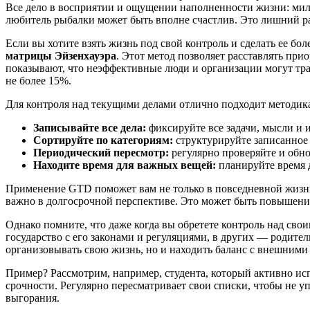
Все дело в восприятии и ощущении наполненности жизни: милл
любитель рыбалки может быть вполне счастлив. Это лишний раз
Если вы хотите взять жизнь под свой контроль и сделать ее б
матрицы Эйзенхауэра
. Этот метод позволяет расставлять при
показывают, что неэффективные люди и организации могут трат
не более 15%.
Для контроля над текущими делами отлично подходит методи
Записывайте все дела:
фиксируйте все задачи, мысли и и
Сортируйте по категориям:
структурируйте записанное 
Периодический пересмотр:
регулярно проверяйте и обнов
Находите время для важных вещей:
планируйте время 
Применение GTD поможет вам не только в повседневной жизни,
важно в долгосрочной перспективе. Это может быть повышение 
Однако помните, что даже когда вы обретете контроль над свои
государство с его законами и регуляциями, в других — родит
организовывать свою жизнь, но и находить баланс с внешними
Пример? Рассмотрим, например, студента, который активно исп
срочности. Регулярно пересматривает свои списки, чтобы не уп
выгорания.