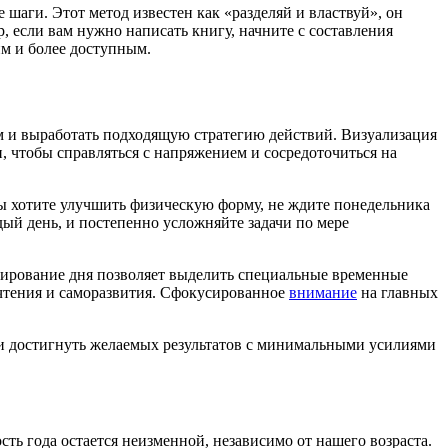
шаги. Этот метод известен как «разделяй и властвуй», он
, если вам нужно написать книгу, начните с составления
им и более доступным.
м и выработать подходящую стратегию действий. Визуализация
, чтобы справляться с напряжением и сосредоточиться на
 вы хотите улучшить физическую форму, не ждите понедельника
дый день, и постепенно усложняйте задачи по мере
анирование дня позволяет выделить специальные временные
 чтения и саморазвития. Сфокусированное
внимание
на главных
 и достигнуть желаемых результатов с минимальными усилиями
ть года остается неизменной, независимо от нашего возраста.