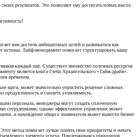
воих результатов. Это позволяет ему достигать новых высот,
уктивность!
огает вам достичь амбициозных целей и развиваться как
о от истины. Лайф-менеджмент помогает структуировать вашу
думывая каждый шаг. Существует множество полезных ресурсов
жменту является книга Глеба Архангельского «Тайм-драйв».
воим временем.
лкие шаги, может значительно упростить решение сложных
ую продуктивность и снизить утомляемость.
вацию персонала, менеджеры могут создать сплоченную
ыми сотрудниками, однако эффективное управление может
пании, и нахождение общего знаменателя может вывести бизнес
 Этот метод помогает лучше понять свои приоритеты и начать
отъемлемого элемента успеха. Придерживаясь принципов