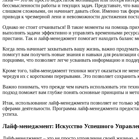
бессмысленности работы и текущих задач. Представьте, что ва
слишком сложными, он начинает давать сбои. Именно так форми
приводя к чрезмерной лени и невозможности достижения пост
Однако не стоит отчаиваться! В такие моменты на помощь пр
выполнять задачи эффективно и управлять временными ресурсам
пристани. Так и лайф-менеджмент помогает находить баланс 
Когда лень начинает захватывать вашу жизнь, важно продумать
помогут вам получить новые знания и навыки для реализации
порциями, что позволяет легче усваивать информацию и подде
Кроме того, тайм-менеджмент техники могут оказаться не мене
чередуя их с короткими перерывами. Это позволяет сохранить
Важно понимать, что прежде чем начать использовать эти техн
подход поможет вам глубже понять основные принципы и мето
Итак, использование лайф-менеджмента позволяет не только 
сферами деятельности. Программа лайф-менеджмента предостав
успеха.
Лайф-менеджмент: Искусство Успешного Управл
Лайф-менеджмент – это не просто управление своей жизнью, а