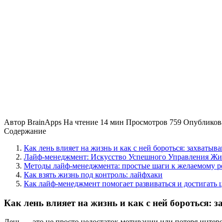
Автор
BrainApps
На чтение
14 мин
Просмотров
759
Опубликов
Содержание
Как лень влияет на жизнь и как с ней бороться: захват
Лайф-менеджмент: Искусство Успешного Управления Ж
Методы лайф-менеджмента: простые шаги к желаемому ре
Как взять жизнь под контроль: лайфхаки
Как лайф-менеджмент помогает развиваться и достигать 
Как лень влияет на жизнь и как с ней бороться
Лень — это не просто недостаток мотивации или потеря инте