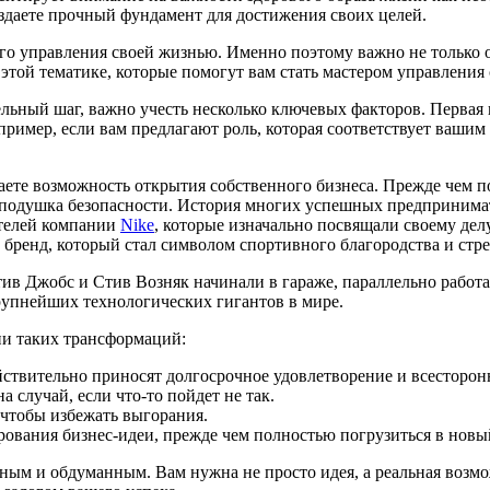
оздаете прочный фундамент для достижения своих целей.
го управления своей жизнью. Именно поэтому важно не только о
этой тематике, которые помогут вам стать мастером управления
ельный шаг, важно учесть несколько ключевых факторов. Первая
ример, если вам предлагают роль, которая соответствует вашим
ете возможность открытия собственного бизнеса. Прежде чем пол
 подушка безопасности. История многих успешных предпринимате
ателей компании
Nike
, которые изначально посвящали своему дел
 бренд, который стал символом спортивного благородства и стр
тив Джобс и Стив Возняк начинали в гараже, параллельно работа
рупнейших технологических гигантов в мире.
ии таких трансформаций:
ействительно приносят долгосрочное удовлетворение и всестор
 случай, если что-то пойдет не так.
чтобы избежать выгорания.
рования бизнес-идеи, прежде чем полностью погрузиться в новы
ым и обдуманным. Вам нужна не просто идея, а реальная возмо