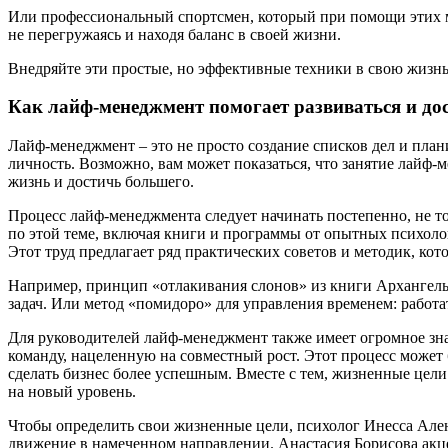
Или профессиональный спортсмен, который при помощи этих мет
не перегружаясь и находя баланс в своей жизни.
Внедряйте эти простые, но эффективные техники в свою жизнь
Как лайф-менеджмент помогает развиваться и дос
Лайф-менеджмент – это не просто создание списков дел и пла
личность. Возможно, вам может показаться, что занятие лайф-
жизнь и достичь большего.
Процесс лайф-менеджмента следует начинать постепенно, не т
по этой теме, включая книги и программы от опытных психоло
Этот труд предлагает ряд практических советов и методик, ко
Например, принцип «отлакивания слонов» из книги Архангельс
задач. Или метод «помидоро» для управления временем: работа
Для руководителей лайф-менеджмент также имеет огромное зн
команду, нацеленную на совместный рост. Этот процесс може
сделать бизнес более успешным. Вместе с тем, жизненные цел
на новый уровень.
Чтобы определить свои жизненные цели, психолог Инесса Ален
движение в намеченном направлении. Анастасия Борисова акц