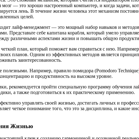
ш мозг — это хорошо настроенный компьютер, и когда задачи, к
руется лень. В течение жизни человека этот механизм постоянн
авленных целей.
иходит лайф-менеджмент — это мощный набор навыков и методо
и. Представьте себе капитана корабля, который умело управляе
между различными аспектами жизни и повышать общую продукти
 четкий план, который поможет вам справиться с нею. Например
 своих планов. Одним из эффективных методов является принц
рживать заинтересованность.
е полезными. Например, правило помидора (Pomodoro Technique)
 концентрацию и продуктивность на высоком уровне.
ики, рекомендуется пройти специальную программу обучения лайф
дики, а также подготовиться к их практическому применению.
эффективно управлять своей жизнью, достигать личных и профе
ляет четкое понимание того, что это за дисциплина, и какие и
ения Жизнью
 настоящий ключ к созданию гармоничной и осознанной реальнос