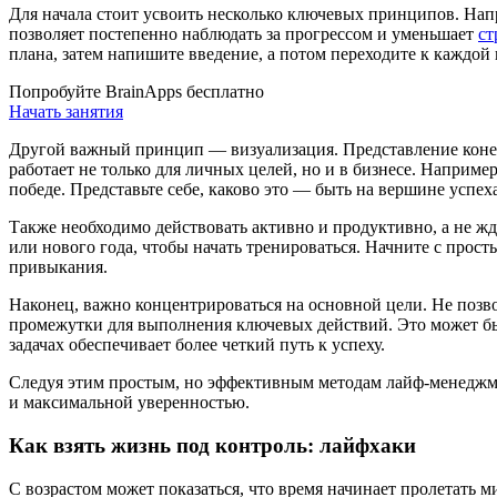
Для начала стоит усвоить несколько ключевых принципов. Напр
позволяет постепенно наблюдать за прогрессом и уменьшает
ст
плана, затем напишите введение, а потом переходите к каждой
Попробуйте BrainApps бесплатно
Начать занятия
Другой важный принцип — визуализация. Представление конеч
работает не только для личных целей, но и в бизнесе. Наприм
победе. Представьте себе, каково это — быть на вершине успеха
Также необходимо действовать активно и продуктивно, а не жд
или нового года, чтобы начать тренироваться. Начните с прост
привыкания.
Наконец, важно концентрироваться на основной цели. Не позв
промежутки для выполнения ключевых действий. Это может быт
задачах обеспечивает более четкий путь к успеху.
Следуя этим простым, но эффективным методам лайф-менеджме
и максимальной уверенностью.
Как взять жизнь под контроль: лайфхаки
С возрастом может показаться, что время начинает пролетать м