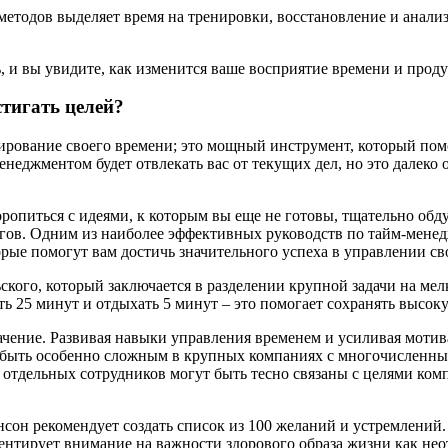
одов выделяет время на тренировки, восстановление и анализ с
, и вы увидите, как изменится ваше восприятие времени и прод
тигать целей?
нирование своего времени; это мощный инструмент, который пом
менеджментом будет отвлекать вас от текущих дел, но это далек
оропиться с идеями, к которым вы еще не готовы, тщательно об
гов. Одним из наиболее эффективных руководств по тайм-менед
торые помогут вам достичь значительного успеха в управлении с
кого, который заключается в разделении крупной задачи на ме
ть 25 минут и отдыхать 5 минут – это помогает сохранять высок
ачение. Развивая навыки управления временем и усиливая моти
т быть особенно сложным в крупных компаниях с многочисленн
и отдельных сотрудников могут быть тесно связаны с целями ком
сон рекомендует создать список из 100 желаний и устремлений.
ентирует внимание на важности здорового образа жизни как не