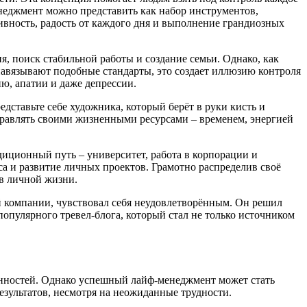
енеджмент можно представить как набор инструментов,
ивность, радость от каждого дня и выполнение грандиозных
, поиск стабильной работы и создание семьи. Однако, как
навязывают подобные стандарты, это создает иллюзию контроля
ю, апатии и даже депрессии.
дставьте себе художника, который берёт в руки кисть и
правлять своими жизненными ресурсами – временем, энергией
иционный путь – университет, работа в корпорации и
са и развитие личных проектов. Грамотно распределив своё
 в личной жизни.
 компании, чувствовал себя неудовлетворённым. Он решил
популярного тревел-блога, который стал не только источником
занностей. Однако успешный лайф-менеджмент может стать
езультатов, несмотря на неожиданные трудности.