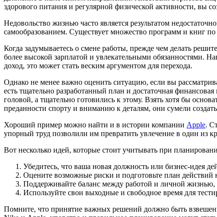
здорового питания и регулярной физической активности, вы с
Недовольство жизнью часто является результатом недостаточно
самообразованием. Существует множество программ и книг по 
Когда задумываетесь о смене работы, прежде чем делать решит
более высокой зарплатой и увлекательными обязанностями. Нап
доход, это может стать веским аргументом для перехода.
Однако не менее важно оценить ситуацию, если вы рассматрива
есть тщательно разработанный план и достаточная финансовая
головой, а тщательно готовились к этому. Взять хотя бы основ
преданности спорту и вниманию к деталям, они сумели создать
Хороший пример можно найти и в истории компании
Apple
. С
упорный труд позволили им превратить увлечение в один из к
Вот несколько идей, которые стоит учитывать при планирован
Убедитесь, что ваша новая должность или бизнес-идея д
Оцените возможные риски и подготовьте план действий на
Поддерживайте баланс между работой и личной жизнью, 
Используйте свои выходные и свободное время для тести
Помните, что принятие важных решений должно быть взвешенн