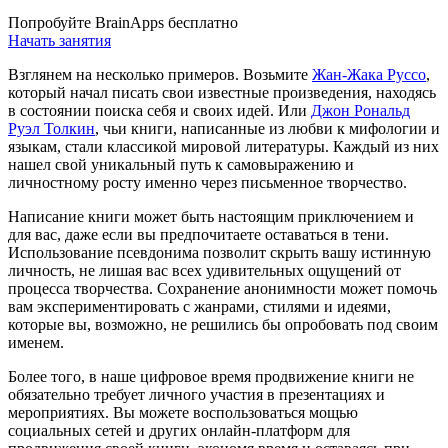
Попробуйте BrainApps бесплатно
Начать занятия
Взглянем на несколько примеров. Возьмите
Жан-Жака Руссо
,
который начал писать свои известные произведения, находясь
в состоянии поиска себя и своих идей. Или
Джон Рональд
Руэл Толкин
, чьи книги, написанные из любви к мифологии и
языкам, стали классикой мировой литературы. Каждый из них
нашел свой уникальный путь к самовыражению и
личностному росту именно через письменное творчество.
Написание книги может быть настоящим приключением и
для вас, даже если вы предпочитаете оставаться в тени.
Использование псевдонима позволит скрыть вашу истинную
личность, не лишая вас всех удивительных ощущений от
процесса творчества. Сохранение анонимности может помочь
вам экспериментировать с жанрами, стилями и идеями,
которые вы, возможно, не решились бы опробовать под своим
именем.
Более того, в наше цифровое время продвижение книги не
обязательно требует личного участия в презентациях и
мероприятиях. Вы можете воспользоваться мощью
социальных сетей и других онлайн-платформ для