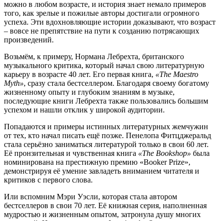
можно в любом возрасте, и история знает немало примеров
того, как зрелые и пожилые авторы достигали огромного
успеха. Эти вдохновляющие истории доказывают, что возраст
– вовсе не препятствие на пути к созданию потрясающих
произведений.
Возьмём, к примеру, Нормана Лебрехта, британского
музыкального критика, который начал свою литературную
карьеру в возрасте 40 лет. Его первая книга,
«The Maestro
Myth»
, сразу стала бестселлером. Благодаря своему богатому
жизненному опыту и глубоким знаниям в музыке,
последующие книги Лебрехта также пользовались большим
успехом и нашли отклик у широкой аудитории.
Попадаются и примеры истинных литературных жемчужин
от тех, кто начал писать ещё позже. Пенелопа Фитцджеральд
стала серьёзно заниматься литературой только в свои 60 лет.
Её пронзительная и чувственная книга
«The Bookshop»
была
номинирована на престижную премию «Booker Prize»,
демонстрируя её умение завладеть вниманием читателя и
критиков с первого слова.
Или вспомним Мэри Уэсли, которая стала автором
бестселлеров в свои 70 лет. Её книжная серия, наполненная
мудростью и жизненным опытом, затронула душу многих