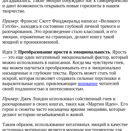
догадывались. Такие эмоции побуждают нас к саморефлексии
и дают возможность открывать новые горизонты в нашем
творчестве.
Пример:
Фрэнсис Скотт Фицджеральд написал «Великого
Гэтсби», находясь в состоянии глубокой личной тревоги и
разочарования. Это произведение стало классикой, и его
эмоции, отраженные на страницах, делают книгу такой
мощной и проникновенной.
Идея 3:
Преобразование ярости в эмоциональность
. Ярость
— это еще один негативный эмоциональный фактор, который
можно использовать в написании. Когда мы чувствуем гнев,
мы можем научиться преобразовывать его в эмоционально
насыщенные и глубокие тексты. Ярость может стать той
искрой, которая позволяет создавать сильные персонажи и
выразительные идеи, привлекающие
внимание
читателей
своей подлинностью и интенсивностью.
Пример:
Джек Лондон использовал собственный гнев и
разочарование в своих книгах, таких как «Мартин Иден». Его
герои и сюжеты часто насыщены яркими эмоциями, которые
делают историю незабываемой и живой.
Таким образом, использование негативных эмоций в качестве
источника мотивации является мощным инструментом для