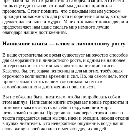
преградой на пути к развитию и самореализации. Это всего
лишь еще один вызов, который мы должны принять и
преодолеть. Стоит помнить, что с каждым новым успехом
приходит возможность для роста и обретения опыта, который
сделает нас сильнее и мудрее. Успех открывает новые двери и
предоставляет нам шанс сделать мир немного лучше
благодаря нашим достижениям.
Написание книги — ключ к личностному росту
В наше стремительное время существует множество способов
для саморазвития и личностного роста, и одним из наиболее
интересных и эффективных является написание книги.
Казалось бы, эта задача непосильна для многих, требующая
огромного количества времени и сил. Но, на самом деле, этот
процесс может стать вашим союзником на пути к
самообновлению и достижению новых высот.
Вы не обязаны быть писателем, чтобы попробовать себя в
этом амплуа. Написание книги открывает новые горизонты и
позволяет вам взглянуть на себя и окружающий мир с
незнакомой стороны. Представьте, как через строки вашего
текста передаются ваши мысли, идеи и эмоции, находя отклик
в душах читателей. Это невероятное ощущение, когда ваши
слова живут своей жизнью и меняют других людей.