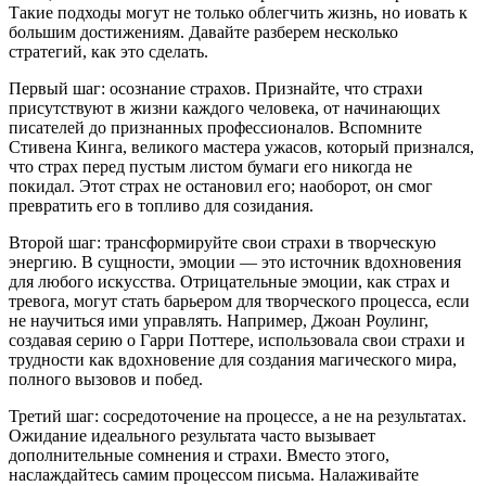
Такие подходы могут не только облегчить жизнь, но иовать к
большим достижениям. Давайте разберем несколько
стратегий, как это сделать.
Первый шаг: осознание страхов. Признайте, что страхи
присутствуют в жизни каждого человека, от начинающих
писателей до признанных профессионалов. Вспомните
Стивена Кинга, великого мастера ужасов, который признался,
что страх перед пустым листом бумаги его никогда не
покидал. Этот страх не остановил его; наоборот, он смог
превратить его в топливо для созидания.
Второй шаг: трансформируйте свои страхи в творческую
энергию. В сущности, эмоции — это источник вдохновения
для любого искусства. Отрицательные эмоции, как страх и
тревога, могут стать барьером для творческого процесса, если
не научиться ими управлять. Например, Джоан Роулинг,
создавая серию о Гарри Поттере, использовала свои страхи и
трудности как вдохновение для создания магического мира,
полного вызовов и побед.
Третий шаг: сосредоточение на процессе, а не на результатах.
Ожидание идеального результата часто вызывает
дополнительные сомнения и страхи. Вместо этого,
наслаждайтесь самим процессом письма. Налаживайте