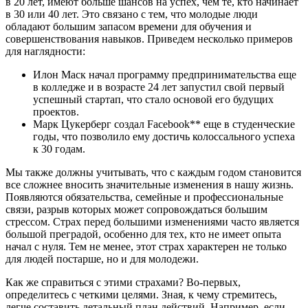
в 20 лет, имеют больше шансов на успех, чем те, кто начинает
в 30 или 40 лет. Это связано с тем, что молодые люди
обладают большим запасом времени для обучения и
совершенствования навыков. Приведем несколько примеров
для наглядности:
Илон Маск начал программу предпринимательства еще
в колледже и в возрасте 24 лет запустил свой первый
успешный стартап, что стало основой его будущих
проектов.
Марк Цукерберг создал Facebook** еще в студенческие
годы, что позволило ему достичь колоссального успеха
к 30 годам.
Мы также должны учитывать, что с каждым годом становится
все сложнее вносить значительные изменения в нашу жизнь.
Появляются обязательства, семейные и профессиональные
связи, разрыв которых может сопровождаться большим
стрессом. Страх перед большими изменениями часто является
большой преградой, особенно для тех, кто не имеет опыта
начал с нуля. Тем не менее, этот страх характерен не только
для людей постарше, но и для молодежи.
Как же справиться с этими страхами? Во-первых,
определитесь с четкими целями. Зная, к чему стремитесь,
легче составить детальный план действий. Например, если