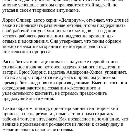
многие успешные авторы справляются с этой задачей, не
угасая в своём творческом энтузиазме.
Лорен Оливер, автор серии «Делириум», отмечает, что для неё
важно использовать различные методы, чтобы поддерживать
свой рабочий тонус. Один из таких методов — создание
четкого рабочего расписания и выделение времени для
отдыха и вдохновения. Она утверждает, что таким образом
можно избежать выгорания и не потерять радость от
писательского процесса.
Расслабиться и не зацикливаться на успехе первой книги —
это важное правило, которое разделяют многие издатели и
авторы. Брюс Харрис, издатель Андерсона-Хикса, упоминает,
что их авторы стараются не думать о прошлом успехе во
время работы над новыми произведениями. Вместо этого они
сосредотачиваются на создании качественного и
увлекательного контента, не стремясь превосходить
предыдущие достижения.
Таким образом, подход, ориентированный на творческий
процесс, а не на результат, помогает авторам сохранять
рабочий тонус и энтузиазм. Как прекрасное напоминание, что
великие произведения рождаются из любви к своему делу и
желания дарить радость читателям.