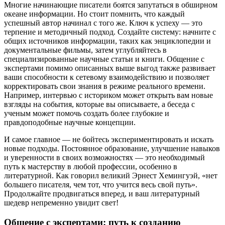
Многие начинающие писатели боятся запутаться в обширном
океане информации. Но стоит помнить, что каждый
успешный автор начинал с того же. Ключ к успеху — это
терпение и методичный подход. Создайте систему: начните с
общих источников информации, таких как энциклопедии и
документальные фильмы, затем углубляйтесь в
специализированные научные статьи и книги. Общение с
экспертами помимо описанных выше выгод также развивает
ваши способности к сетевому взаимодействию и позволяет
корректировать свои знания в режиме реального времени.
Например, интервью с историком может открыть вам новые
взгляды на события, которые вы описываете, а беседа с
ученым может помочь создать более глубокие и
правдоподобные научные концепции.
И самое главное — не бойтесь экспериментировать и искать
новые подходы. Постоянное образование, улучшение навыков
и уверенности в своих возможностях — это необходимый
путь к мастерству в любой профессии, особенно в
литературной. Как говорил великий Эрнест Хемингуэй, «нет
большего писателя, чем тот, что учится весь свой путь».
Продолжайте продвигаться вперед, и ваш литературный
шедевр непременно увидит свет!
Общение с экспертами: путь к созданию