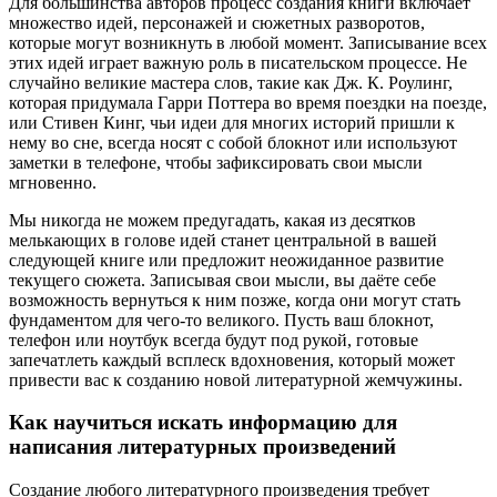
Для большинства авторов процесс создания книги включает
множество идей, персонажей и сюжетных разворотов,
которые могут возникнуть в любой момент. Записывание всех
этих идей играет важную роль в писательском процессе. Не
случайно великие мастера слов, такие как Дж. К. Роулинг,
которая придумала Гарри Поттера во время поездки на поезде,
или Стивен Кинг, чьи идеи для многих историй пришли к
нему во сне, всегда носят с собой блокнот или используют
заметки в телефоне, чтобы зафиксировать свои мысли
мгновенно.
Мы никогда не можем предугадать, какая из десятков
мелькающих в голове идей станет центральной в вашей
следующей книге или предложит неожиданное развитие
текущего сюжета. Записывая свои мысли, вы даёте себе
возможность вернуться к ним позже, когда они могут стать
фундаментом для чего-то великого. Пусть ваш блокнот,
телефон или ноутбук всегда будут под рукой, готовые
запечатлеть каждый всплеск вдохновения, который может
привести вас к созданию новой литературной жемчужины.
Как научиться искать информацию для
написания литературных произведений
Создание любого литературного произведения требует