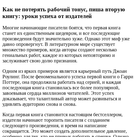
Как не потерять рабочий тонус, пиша вторую
книгу: уроки успеха от издателей
Многие начинающие писатели боятся, что первая книга
станет их единственным шедевром, и все последующие
произведения будут значительно хуже. Однако этот миф уже
давно опровергнут. В литературном мире существует
множество примеров, когда авторы создают несколько
гениальных работ, каждое из которых неповторимо и
заслуживает свою долю признания.
Одним из ярких примеров является карьерный путь Джоан
Роулинг. После феноменального успеха первой книги о Гарри
Поттере, она продолжила работать над серией, и каждая
последующая книга становилась все более популярной,
завоевывая сердца миллионов читателей. Этот успех
доказывает, что талантливый автор может развиваться и
удивлять аудиторию снова и снова.
Когда первая книга становится настоящим бестселлером,
издатели начинают торопить писателя с созданием
следующего произведения, и время на написание
сокращается. Это может создать дополнительное давление,
особенно для тех, кто не привык работать в спешке. Однако