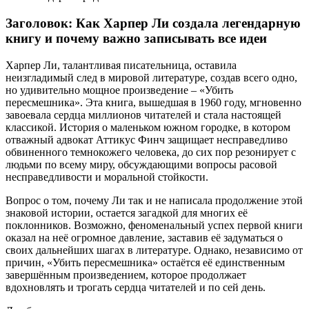
Заголовок: Как Харпер Ли создала легендарную
книгу и почему важно записывать все идеи
Харпер Ли, талантливая писательница, оставила
неизгладимый след в мировой литературе, создав всего одно,
но удивительно мощное произведение – «Убить
пересмешника». Эта книга, вышедшая в 1960 году, мгновенно
завоевала сердца миллионов читателей и стала настоящей
классикой. История о маленьком южном городке, в котором
отважный адвокат Аттикус Финч защищает несправедливо
обвиненного темнокожего человека, до сих пор резонирует с
людьми по всему миру, обсуждающими вопросы расовой
несправедливости и моральной стойкости.
Вопрос о том, почему Ли так и не написала продолжение этой
знаковой истории, остается загадкой для многих её
поклонников. Возможно, феноменальный успех первой книги
оказал на неё огромное давление, заставив её задуматься о
своих дальнейших шагах в литературе. Однако, независимо от
причин, «Убить пересмешника» остаётся её единственным
завершённым произведением, которое продолжает
вдохновлять и трогать сердца читателей и по сей день.