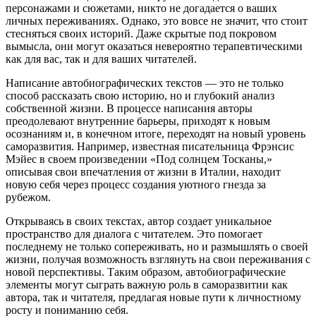
персонажами и сюжетами, никто не догадается о ваших
личных переживаниях. Однако, это вовсе не значит, что стоит
стесняться своих историй. Даже скрытые под покровом
вымысла, они могут оказаться невероятно терапевтическими
как для вас, так и для ваших читателей.
Написание автобиографических текстов — это не только
способ рассказать свою историю, но и глубокий анализ
собственной жизни. В процессе написания авторы
преодолевают внутренние барьеры, приходят к новым
осознаниям и, в конечном итоге, переходят на новый уровень
саморазвития. Например, известная писательница Фрэнсис
Мэйес в своем произведении «Под солнцем Тосканы,»
описывая свои впечатления от жизни в Италии, находит
новую себя через процесс создания уютного гнезда за
рубежом.
Открываясь в своих текстах, автор создает уникальное
пространство для диалога с читателем. Это помогает
последнему не только сопереживать, но и размышлять о своей
жизни, получая возможность взглянуть на свои переживания с
новой перспективы. Таким образом, автобиографические
элементы могут сыграть важную роль в саморазвитии как
автора, так и читателя, предлагая новые пути к личностному
росту и пониманию себя.