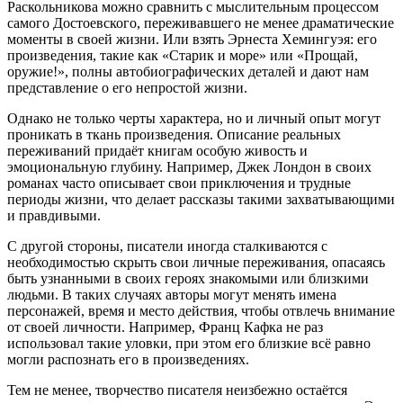
Раскольникова можно сравнить с мыслительным процессом
самого Достоевского, переживавшего не менее драматические
моменты в своей жизни. Или взять Эрнеста Хемингуэя: его
произведения, такие как «Старик и море» или «Прощай,
оружие!», полны автобиографических деталей и дают нам
представление о его непростой жизни.
Однако не только черты характера, но и личный опыт могут
проникать в ткань произведения. Описание реальных
переживаний придаёт книгам особую живость и
эмоциональную глубину. Например, Джек Лондон в своих
романах часто описывает свои приключения и трудные
периоды жизни, что делает рассказы такими захватывающими
и правдивыми.
С другой стороны, писатели иногда сталкиваются с
необходимостью скрыть свои личные переживания, опасаясь
быть узнанными в своих героях знакомыми или близкими
людьми. В таких случаях авторы могут менять имена
персонажей, время и место действия, чтобы отвлечь внимание
от своей личности. Например, Франц Кафка не раз
использовал такие уловки, при этом его близкие всё равно
могли распознать его в произведениях.
Тем не менее, творчество писателя неизбежно остаётся