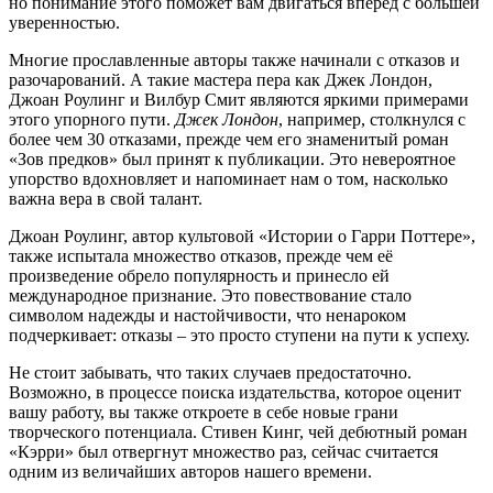
но понимание этого поможет вам двигаться вперёд с большей
уверенностью.
Многие прославленные авторы также начинали с отказов и
разочарований. А такие мастера пера как Джек Лондон,
Джоан Роулинг и Вилбур Смит являются яркими примерами
этого упорного пути.
Джек Лондон
, например, столкнулся с
более чем 30 отказами, прежде чем его знаменитый роман
«Зов предков» был принят к публикации. Это невероятное
упорство вдохновляет и напоминает нам о том, насколько
важна вера в свой талант.
Джоан Роулинг, автор культовой «Истории о Гарри Поттере»,
также испытала множество отказов, прежде чем её
произведение обрело популярность и принесло ей
международное признание. Это повествование стало
символом надежды и настойчивости, что ненароком
подчеркивает: отказы – это просто ступени на пути к успеху.
Не стоит забывать, что таких случаев предостаточно.
Возможно, в процессе поиска издательства, которое оценит
вашу работу, вы также откроете в себе новые грани
творческого потенциала. Стивен Кинг, чей дебютный роман
«Кэрри» был отвергнут множество раз, сейчас считается
одним из величайших авторов нашего времени.