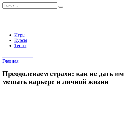
Перейти
Search
к
for:
содержанию
Игры
Курсы
Тесты
Начать занятия
Главная
Преодолеваем страхи: как не дать им
мешать карьере и личной жизни