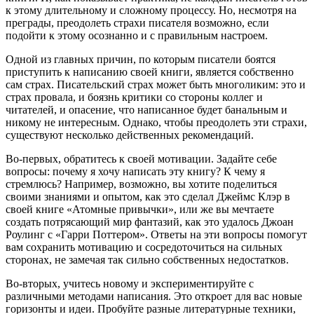
к этому длительному и сложному процессу. Но, несмотря на
преграды, преодолеть страхи писателя возможно, если
подойти к этому осознанно и с правильным настроем.
Одной из главных причин, по которым писатели боятся
приступить к написанию своей книги, является собственно
сам страх. Писательский страх может быть многоликим: это и
страх провала, и боязнь критики со стороны коллег и
читателей, и опасение, что написанное будет банальным и
никому не интересным. Однако, чтобы преодолеть эти страхи,
существуют несколько действенных рекомендаций.
Во-первых, обратитесь к своей мотивации. Задайте себе
вопросы: почему я хочу написать эту книгу? К чему я
стремлюсь? Например, возможно, вы хотите поделиться
своими знаниями и опытом, как это сделал Джеймс Клэр в
своей книге «Атомные привычки», или же вы мечтаете
создать потрясающий мир фантазий, как это удалось Джоан
Роулинг с «Гарри Поттером». Ответы на эти вопросы помогут
вам сохранить мотивацию и сосредоточиться на сильных
сторонах, не замечая так сильно собственных недостатков.
Во-вторых, учитесь новому и экспериментируйте с
различными методами написания. Это откроет для вас новые
горизонты и идеи. Пробуйте разные литературные техники,